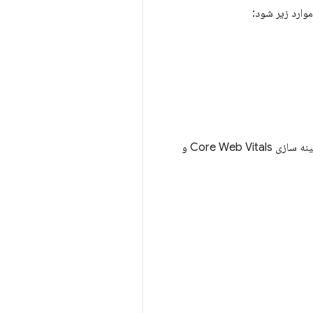
برای ارتباط بیشتر Core Web Vitals و معیارهای تجاری، Rakuten 24 همچنین یک تست A/B را با تمرکز بر بهینه سازی Core Web Vitals و