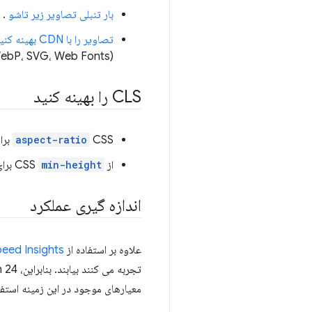
بار تنبلی تصاویر زیر تاشو
.
تصاویر را با CDN بهینه کنید
(WebP، SVG، Web Fonts) انتخاب کنید.
CLS را بهینه کنید
CSS برای رزرو فضای مورد نیاز برای تصاویر در حین بارگذاری تصاویر استفاده کنید.
aspect-ratio
از CSS
min-height
برای
اندازه گیری عملکرد
علاوه بر استفاده از
ed ​​Insights
تجربه می کنند بیابند. بنابراین، Rakuten 24 تصمیم گرفت از
معیارهای موجود در این زمینه استفاد