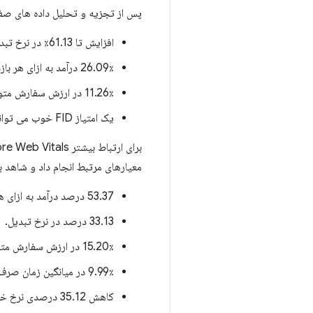
پس از تجزیه و تحلیل داده های صفحه اصلی، Rakuten 24 دریافت که یک امتیاز LCP خوب می تو
افزایش تا 61.13٪ در نرخ تبدیل.
26.09٪ درآمد به ازای هر بازدید کننده.
11.26٪ در ارزش سفارش متوسط.
یک امتیاز FID خوب می تواند منجر به افزایش تا 55.88٪ در نرخ تبدیل شود.
معیارهای مرتبط انجام داد و شاهد به
53.37 درصد درآمد به ازای هر بازدیدکننده.
33.13 درصد در نرخ تبدیل.
15.20٪ در ارزش سفارش متوسط.
9.99٪ در میانگین زمان صرف شده.
کاهش 35.12 درصدی نرخ خروج.