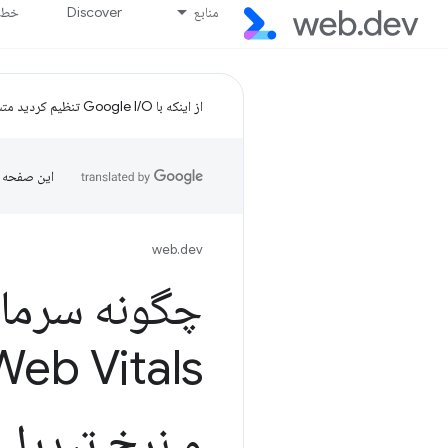
منابع
Discover
خط پ
از اینکه با Google I/O تنظیم کردید متشکریم!
این صفحه ب
web.dev
Web Vitals درآمد هر بازدیدکننده را
و نرخ تبدیل را