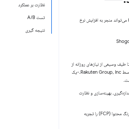
نظارت بر عملکرد
تست A/B
Rakuten  با اندازه‌گیری Web Vitals کاربران واقعی، همچنین دریافت که بزرگ‌ترین رنگ محتوای خوب (LCP) می‌تواند منجر به افزایش نرخ
نتیجه گیری
Shogo
 طیف وسیعی از نیازهای روزانه از
جمله مراقبت‌های بهداشتی، نوشیدنی، لوازم حیوانات خانگی، محصولات کودک و غیره را ارائه دهد. این فروشگاه توسط Rakuten Group, Inc.-یک
ست.
R به طور مداوم Core Web Vitals و سایر معیارها را اندازه‌گیری، بهینه‌سازی و نظارت
در نتیجه، بیش از 75 درصد از کاربران آن‌ها بزرگترین رنگ محتوای خوب (LCP)، تاخیر ورودی اول (FID) و اولین رنگ محتوا (FCP) را تجربه