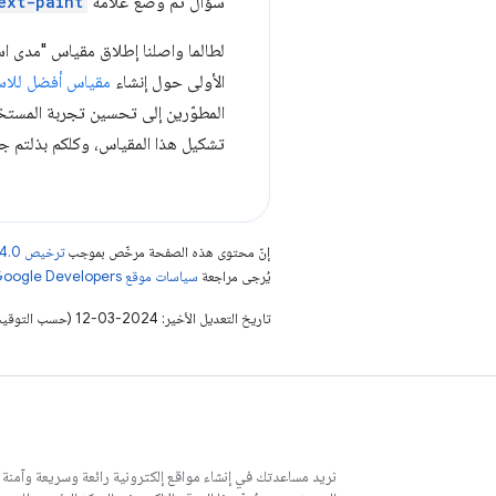
سؤال تم وضع علامة
ext-paint
الأولى حول إنشاء
مقياس أفضل للاس
المطوّرين إلى تحسين تجربة المستخدم
تشكيل هذا المقياس، وكلكم بذلتم ج
إنّ محتوى هذه الصفحة مرخّص بموجب
ترخيص Creative Commons Attribution 4.0‏
يُرجى مراجعة
سياسات موقع Google Developers‏
تاريخ التعديل الأخير: 2024-03-12 (حسب التوقيت العالمي المتفَّق عليه)
نريد مساعدتك في إنشاء مواقع إلكترونية رائعة وسريعة وآمنة