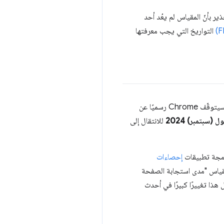
رض بعض الأدوات، بدءًا من اليوم، إشعارًا بالإيقاف النهائي لمهلة الاستجابة الأولى (FID) كتحذير بأنّ المقياس لم يعُد أحد
التواريخ التي يجب معرفتها
والآن بعد أن استبدل مقياس INP بمقياس "مهلة الاستجابة الأولى" (FID) كمقياس "مؤشرات أداء الويب الأساسية"، سيتوقّف Chrome رسميًا عن
للانتقال إلى
مجة تطبيقات
إحصاءات
لتطبيقات هذه إلى مقياس "مدى استجابة الصفحة
، سيشكّل هذا تغييرًا كبيرًا في أحدث