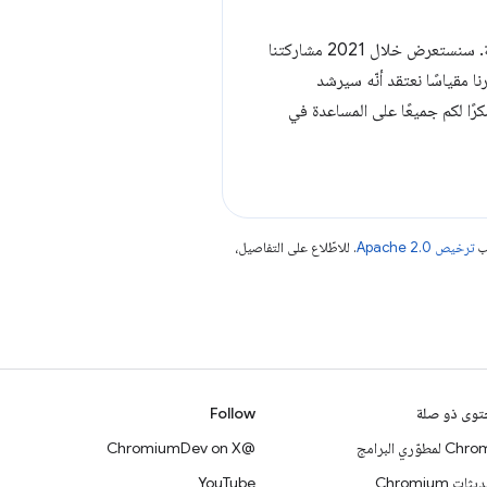
لطالما واصلنا إطلاق مقياس "مدى استجابة الصفحة لتفاعلات المستخدم" (INP) كأحد مؤشرات أداء الويب الأساسية. سنستعرض خلال 2021 مشاركتنا
رنا مقياسًا نعتقد أنّه سيرشد
ًا لكم جميعًا على المساعدة في
جب
ترخيص Apache 2.0‏
. للاطّلاع على التفاصيل،
وى ذو صلة
Follow
 لمطوّري البرامج
@ChromiumDev on X
ات Chromium
YouTube