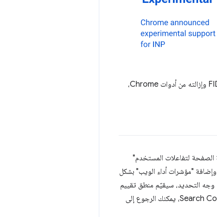
في هذه المشاركة، سنلخص بسرعة التغييرات التي طرأت اليوم، وسنضع مخططًا زمنيًا أكثر تحديدًا لإيقاف مقياس FID وإزالته من أدوات Chrome،
تجابة الصفحة لتفاعلات المستخدم"
 حيثما ينطبق ذلك. على سبيل المثال، ستعرض أدوات مثل "إحصاءات PageSpeed" و"لوحة بيانات CrUX" وإضافة "مؤشرات أداء الويب" بشكل
INP ضمن ثلاثة مقاييس "مؤشرات أداء الويب الأساسية". وفي "إحصاءات PageSpeed" على وجه التحديد، سيقيّم منطق تقييم