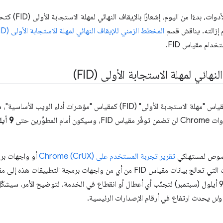
بالإضافة إلى ذلك، قد تع
 إزالته. يناقش قسم
المخطط الزمني للإيقاف النهائي لمهلة الاستجابة الأولى (FID)
ام مقياس FID.
ائي لمهلة الاستجابة الأولى (FID)
9 أيلول (سبتمبر) 2024
الخصوص لمستهلكي
تقرير تجربة المستخدم على Chrome (CrUX)
أو واجهات بر
. يجب نقل التطبيقات التي تعالج بيانات مقياس FID من أي من واجهات برمجة ا
لتفاعلات المستخدم" (INP) بحلول 9 أيلول (سبتمبر) لتجنّب أي أعطال أو انقطاع في الخدمة. لتوضيح الأمر
و
لن
يحدث ارتفاع في أرقام الإصدارات الرئيسية.