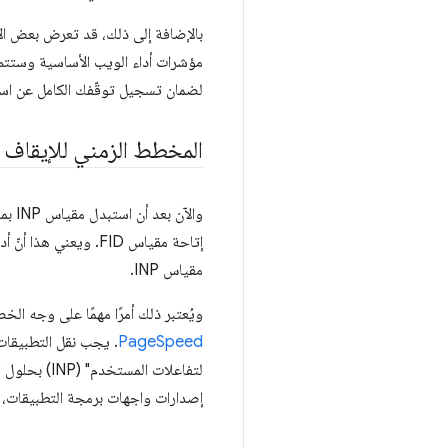
مؤشرات أداء الويب الأساسية وستتم
لضمان تسجيل توقّفك الكامل عن استخد
المخطط الزمني للإيقاف النه
إتاحة مقياس FID. ويعني هذا أنّ أدوات Chrome لن تضمن توفّر مقياس FID، وسيكون أمام المطوِّرين حتى
مقياس INP.
ويُعتبر ذلك أمرًا مهمًا على وجه 
PageSpeed
إصدارات واجهات برمجة التطبيقات، 