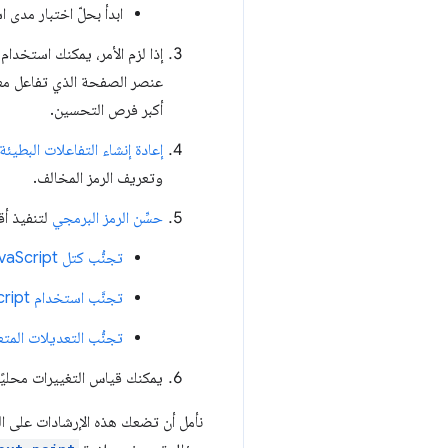
ابدأ بحلّ اختبار مدى ا
إذا لزم الأمر، يمكنك استخدام
عنصر الصفحة الذي تفاعل معه
أكبر فرص التحسين.
إعادة إنشاء التفاعلات البطيئة 
وتعريف الرمز المخالف.
حسِّن الرمز البرمجي
لتنفيذ أق
تجنُّب كتل JavaScript طويلة المدى أو تقسيمها
تجنَّب استخدام JavaScript غير الضروري
تجنُّب التعديلات المت
يمكنك قياس التغييرات محليًا ومرا