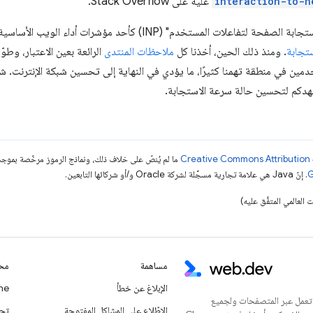
interaction-to-n
عليه على Stack Overflow.
تجابة
. ومنذ ذلك الحين، أخذنا كل
ملاحظات المنتدى
الرائعة بعين الاعتبار، وطوّ
ين في منطقة تهمنا كثيرًا، ما يؤدي في النهاية إلى تحسين شبكة الإنترنت. شكر
هدكم لتحسين حالة سرعة الاستجابة.
ما لم يُنصّ على خلاف ذلك، ونماذج الرموز مرخّصة بمو
. إنّ Java هي علامة تجارية مسجَّلة لشركة Oracle و/أو شركائها التابعين.
مساهمة
محت
الإبلاغ عن خطأ
Chrome
 تعمل عبر المتصفحات ولجميع
الاطّلاع على المشاكل المفتوحة
تحديث