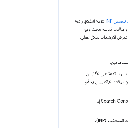
حسين INP
نقطة انطلاق رائعة
وأساليب قياسه محليًا ومع
تعرض الإرشادات بشكل عملي.
يمكنك الاطّلاع على بيانات المستخدمين الفعليين لتقييم أداء INP على موقعك الإلكتروني. يجب أن تستجيب نسبة 75% على الأقل من
تم اعتبارها جيدة. إذا كان موقعك الإلكتروني يحقّق
على Search Console إذا
مستخدم (INP).