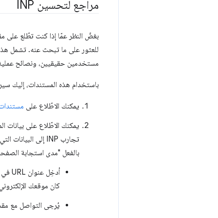
مراجع لتحسين INP
بغضّ النظر عمّا إذا كنت تطّلع على مقياس INP للمرة الأولى أو كنت محترفًا في مجال الا
للعثور على ما تبحث عنه. تشمل هذه 
مستخدمين حقيقيين، ونصائح عملية 
باستخدام هذه المستندات، إليك سير عمل عام يمكنك ا
يمكنك الاطّلاع على
مستندات INP الأساس
بالفعل "مدى استجابة الصفحة لتفاعلات المست
أدخِل عنوان URL في أداة
كان موقعك الإلكتروني
يُرجى التواصل مع مقدّم