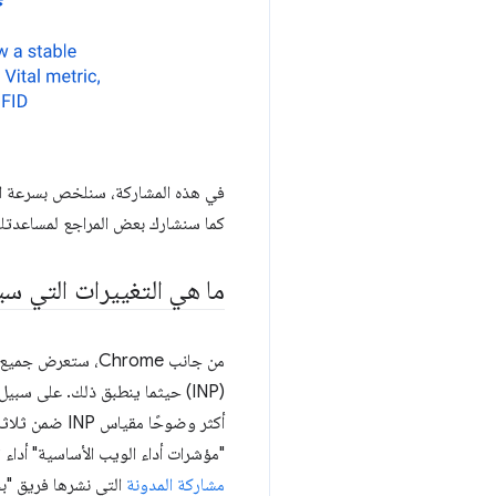
كما سنشارك بعض المراجع لمساعدتك في العث
ما هي التغييرات التي سي
من جانب Chrome، 
"مؤشرات أداء الويب الأساسية" أداء INP بدلاً من مقياس FID. لمزيد من المعلومات عن التغييرات المقابلة في Search Console، يمكنك الرجوع إلى
مشاركة المدونة
التي نشرها فريق "بحث gle