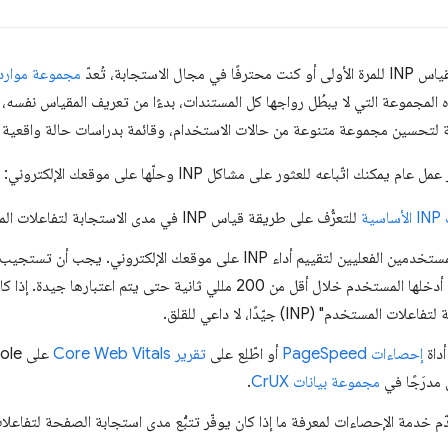
ستجابة، تُعدّ
مجموعة موارد ت
المجموعة التي لا يبطُل رواجها كل المستندات، بدءًا من تعريف المقياس نفسه، 
لتحسين مجموعة متنوعة من حالات الاستخدام، وقائمة بدراسات حالة واقعية 
تّباعه للعثور على مشاكل INP وحلّها على موقعك الإلكتروني:
ية
للتعرُّف على طريقة قياس INP في مدى الاستجابة لتفاعلات المستخدمين.
تجارب INP إلى البيانات التي أدخلها المستخدم خلال أقل من 200 مللي ثانية حتى ي
خدم" (INP) جيّدًا، لا داعي للقلق.
إحصاءات PageSpeed
أو اطّلِع على
تقرير Core Web Vitals
 مدرَجًا في
مجموعة بيانات CrUX
.
 خدمة الإحصاءات لمعرفة ما إذا كان يوفّر تتبُّع مدى استجابة الصفحة لتفاعلات ال