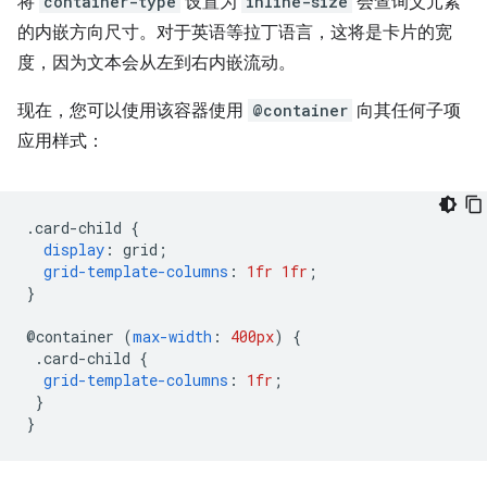
将
container-type
设置为
inline-size
会查询父元素
的内嵌方向尺寸。对于英语等拉丁语言，这将是卡片的宽
度，因为文本会从左到右内嵌流动。
现在，您可以使用该容器使用
@container
向其任何子项
应用样式：
.
card-child 
{
display
:
 grid
;
grid-template-columns
:
1fr
1fr
;
}
@
container 
(
max-width
:
400px
)
{
.
card-child 
{
grid-template-columns
:
1fr
;
}
}