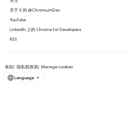
关注
关于 X 的 @ChromiumDev
YouTube
LinkedIn 上的 Chrome for Developers
RSS
条款
隐私权政策
Manage cookies