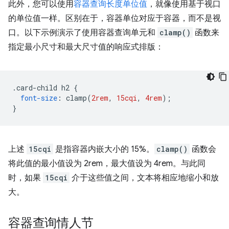
此外，您可以使用
容器查询长度单位值
，就像使用基于视口
的单位值一样。区别在于，容器单位对应于容器，而不是视
口。以下示例演示了使用容器查询单元和
clamp()
函数来
指定最小尺寸和最大尺寸值的响应式排版：
.
card-child h2 
{
font-size
:
 clamp
(
2rem
,
15cqi
,
4rem
);
}
上述
15cqi
是指容器内嵌大小的 15%。
clamp()
函数会
将此值的最小值设为 2rem，最大值设为 4rem。与此同
时，如果
15cqi
介于这些值之间，文本将相应地缩小和放
大。
容器查询情人节