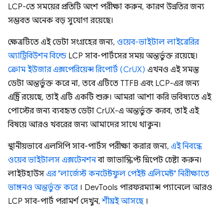
LCP-তে সময়ের প্রতিটি অংশ পরীক্ষা করুন, কারণ উন্নতির জন্য
সম্ভবত অনেক বড় সুযোগ রয়েছে।
ক্ষেত্রটিতে এই ডেটা সংগ্রহের জন্য,
ওয়েব-ভাইটাল লাইব্রেরির
অ্যাট্রিবিউশন বিল্ডে
LCP সাব-পার্টসের সময় অন্তর্ভুক্ত রয়েছে।
ক্রোম ইউজার এক্সপেরিয়েন্স রিপোর্ট (CrUX)
এখনও এই সমস্ত
ডেটা অন্তর্ভুক্ত করে না, তবে এটিতে TTFB এবং LCP-এর জন্য
এন্ট্রি রয়েছে, তাই এটি একটি শুরু। আমরা আশা করি ভবিষ্যতে এই
পোস্টের জন্য ব্যবহৃত ডেটা CrUX-এ অন্তর্ভুক্ত করব, তাই এই
বিষয়ে আরও খবরের জন্য আমাদের সাথে থাকুন।
স্থানীয়ভাবে এলসিপি সাব-পার্টস পরীক্ষা করার জন্য,
এই নিবন্ধে
ওয়েব ভাইটালস এক্সটেনশন
বা জাভাস্ক্রিপ্ট স্নিপেট চেষ্টা করুন।
লাইটহাউস
এর "লার্জেস্ট কনটেন্টফুল পেইন্ট এলিমেন্ট" নিরীক্ষাতে
ভাঙ্গনও অন্তর্ভুক্ত করে
। DevTools পারফরম্যান্স প্যানেলে আরও
LCP সাব-পার্ট পরামর্শ দেখুন,
শীঘ্রই আসছে
।