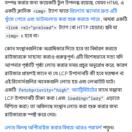
সম্পন্ন করার জন্য কয়েকটি টুল উপলব্ধ রয়েছে, যেমন HTML এ
একটি ক্লাসিক
<img>
ট্যাগ যাতে
প্রিলোড স্ক্যানার দ্রুত এটি
খুঁজে পেতে এবং ডাউনলোড করা শুরু করতে পারে
, অথবা একটি
<link rel="preload">
ট্যাগ (বা HTTP হেডার) ছবি যা
<img>
s হবে না।
কোন সংস্থানগুলিকে অগ্রাধিকার দিতে হবে তা নির্ধারণ করতে
ব্রাউজারকে সাহায্য করাও গুরুত্বপূর্ণ৷ এটি বিশেষভাবে সত্য যদি
আপনার পৃষ্ঠাটি পৃষ্ঠা লোড করার সময় প্রচুর অনুরোধ করে, কারণ
ব্রাউজার প্রায়শই জানে না যে LCP উপাদানটি কী হবে যতক্ষণ না
এই রিসোর্সগুলির অনেকগুলি লোড হয় এবং লেআউট ঘটে।
একটি
fetchpriority="high"
অ্যাট্রিবিউটের
সাথে সম্ভাব্য
LCP উপাদানটি টীকা করা (এবং
loading="lazy"
এড়াতে
নিশ্চিত করা) তা অবিলম্বে সংস্থান লোড করা শুরু করার জন্য
ব্রাউজারকে স্পষ্ট করে দেয়।
লোড বিলম্ব অপ্টিমাইজ করার বিষয়ে আরও পরামর্শ
পড়ুন।