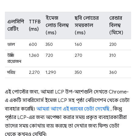
ইমেজ
ছবি লোডের
রেন্ডার
এলসিপি
TTFB
লোড বিলম্ব
সময়কাল
বিলম্ব
রেটিং
(ms)
(ms)
(ms)
(মিসে)
ভাল
600
350
160
230
উন্নতি
1,360
720
270
310
প্রয়োজন
দরিদ্র
2,270
1,290
350
360
এই পোস্টের জন্য, আমরা LCP উপ-অংশগুলি দেখতে Chrome-
এ একটি সাবরিসোর্স ইমেজ LCP সহ পৃষ্ঠা নেভিগেশন থেকে ডেটা
ব্যবহার করেছি।
আমরা আগে এই ধরনের ডেটা দেখেছি
, কিন্তু
পৃষ্ঠার LCP-এর জন্য অপেক্ষা করার সময় প্রকৃত ব্যবহারকারীরা
তাদের সময় কোথায় ব্যয় করছে তা দেখার জন্য ফিল্ড ডেটা
থেকে কখনও দেখিনি৷