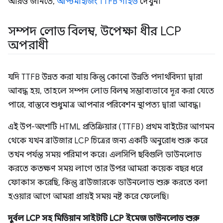
আরও জানতে,
অপ্টিমাইজিং TTFB গাইড
দেখুন।
সম্পদ লোড বিলম্ব
,
উপেক্ষা ধীর LCP
অপরাধী
যদি TTFB উন্নত করা যায় কিন্তু কোনো উন্নতি পদার্থবিদ্যা দ্বারা
আবদ্ধ হয়, তাহলে সম্পদ লোড বিলম্ব সম্ভাব্যভাবে দূর করা যেতে
পারে, বাস্তবে শুধুমাত্র আপনার পরিবেশন স্থাপত্য দ্বারা আবদ্ধ।
এই উপ-অংশটি HTML প্রতিক্রিয়ার (TTFB) প্রথম বাইটের আগমন
থেকে যখন ব্রাউজার LCP চিত্রের জন্য একটি অনুরোধ শুরু করে
তখন পর্যন্ত সময় পরিমাপ করে। এলসিপি ছবিগুলি ডাউনলোড
করতে কতক্ষণ সময় লাগে তার উপর আমরা কয়েক বছর ধরে
ফোকাস করেছি, কিন্তু ব্রাউজারকে ডাউনলোড শুরু করতে বলা
হওয়ার আগে আমরা প্রায়ই সময় নষ্ট করে ফেলেছি।
দুর্বল LCP সহ মিডিয়ান সাইটটি LCP ইমেজ ডাউনলোড শুরু