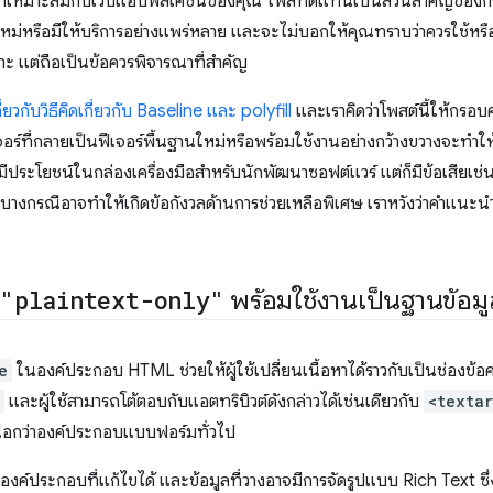
ะที่เหมาะสมกับเว็บแอปพลิเคชันของคุณ ไฟล์ทดแทนเป็นส่วนสําคัญของกร
์ใหม่หรือมีให้บริการอย่างแพร่หลาย และจะไม่บอกให้คุณทราบว่าควรใช้หรือไ
 แต่ถือเป็นข้อควรพิจารณาที่สำคัญ
ี่ยวกับวิธีคิดเกี่ยวกับ Baseline และ polyfill
และเราคิดว่าโพสต์นี้ให้กรอบค
าฟีเจอร์ที่กลายเป็นฟีเจอร์พื้นฐานใหม่หรือพร้อมใช้งานอย่างกว้างขวางจะทำให้
อที่มีประโยชน์ในกล่องเครื่องมือสำหรับนักพัฒนาซอฟต์แวร์ แต่ก็มีข้อเสียเช
างกรณีอาจทำให้เกิดข้อกังวลด้านการช่วยเหลือพิเศษ เราหวังว่าคำแนะนำ
="plaintext-only"
พร้อมใช้งานเป็นฐานข้อมู
e
ในองค์ประกอบ HTML ช่วยให้ผู้ใช้เปลี่ยนเนื้อหาได้ราวกับเป็นช่องข้
และผู้ใช้สามารถโต้ตอบกับแอตทริบิวต์ดังกล่าวได้เช่นเดียวกับ
<texta
นือกว่าองค์ประกอบแบบฟอร์มทั่วไป
นองค์ประกอบที่แก้ไขได้ และข้อมูลที่วางอาจมีการจัดรูปแบบ Rich Text ซึ่ง