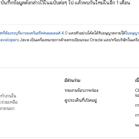
ะบันทึกข้อมูลดังกล่าวไว้ในฉบับต่อๆ ไป แล้วพบกันใหม่ในอีก 1 เดือน
ตที่ต้องระบุที่มาของครีเอทีฟคอมมอนส์ 4.0
และตัวอย่างโค้ดได้รับอนุญาตภายใต้
ใบอนุญ
Developers
Java เป็นเครื่องหมายการค้าจดทะเบียนของ Oracle และ/หรือบริษัทในเครื
มีส่วนร่วม
เน
รายงานข้อบกพร่อง
C
ซอ
่งทำงานใน
ดูประเด็นที่เปิดอยู่
จะช่วยเหลือ
ก
าญภายนอก
ก
พ