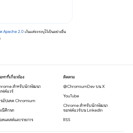
าต Apache 2.0
เว้นแต่จะระบุไว้เป็นอย่างอื่น
อ
ื้อหาที่เกี่ยวข้อง
ติดตาม
hrome สำหรับนักพัฒนา
@ChromiumDev บน X
ฟต์แวร์
YouTube
ารอัปเดต Chromium
Chrome สำหรับนักพัฒนา
รณีศึกษา
ซอฟต์แวร์บน LinkedIn
อดแคสต์และรายการ
RSS