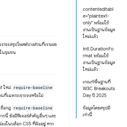
contenteditabl
e="plaintext-
only" พร้อมใช้
งานเป็นฐานข้อมูล
ใหม่แล้ว
้ เราจะสรุปโพสต์บางส่วนที่เราเผย
Intl.DurationFo
ือในชุมชน
rmat พร้อมใช้
งานเป็นฐานข้อมูล
ใหม่แล้ว
เกณฑ์พื้นฐานที่
nt ใหม่
require-baseline
W3C Breakouts
ฐานที่เฉพาะเจาะจงหรือไม่
Day ปี 2025
นชื่อกฎ
require-baseline
ข้อมูลโดยสรุปมี
เท่านี้
กนี้ ยังมีฟีเจอร์สำคัญอื่นๆ และ
่องในบล็อก CSS ที่ฝังอยู่ หาก