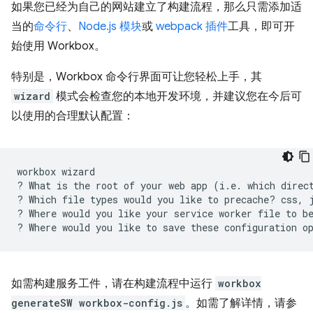
如果您已经为自己的网站建立了构建流程，那么只需添加适
当的
命令行
、
Node.js 模块
或
webpack 插件
工具，即可开
始使用 Workbox。
特别是，Workbox 命令行界面可让您轻松上手，其
wizard
模式会检查您的本地开发环境，并建议您在今后可
以使用的合理默认配置：
workbox
wizard

?
What
is
the
root
of
your
web
app
(
i.e.
which
direc
?
Which
file
types
would
you
like
to
precache?
css,
?
Where
would
you
like
your
service
worker
file
to
b
?
Where
would
you
like
to
save
these
configuration
o
如需构建服务工件，请在构建流程中运行
workbox
generateSW workbox-config.js
。如需了解详情，请参