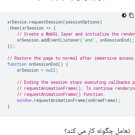
xrDevice
.
requestSession
(
sessionOptions
)
.
then
(
xrSession
=
>
{
// Create a WebGL layer and initialize the rende
xrSession
.
addEventListener
(
'end'
,
onSessionEnd
);
});
// Restore the page to normal after immersive access
function
onSessionEnd
()
{
xrSession
=
null
;
// Ending the session stops executing callbacks 
// requestAnimationFrame(). To continue renderin
// requestAnimationFrame() function.
window
.
requestAnimationFrame
(
onDrawFrame
);
}
تعامل چگونه کار می کند؟