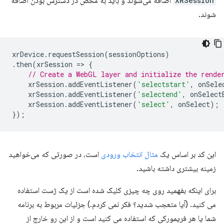
XRSession
اضافه می‌شوند و باید به محض در دسترس بودن اضافه
شوند.
xrDevice
.
requestSession
(
sessionOptions
)
.
then
(
xrSession
=
>
{
// Create a WebGL layer and initialize the rende
xrSession
.
addEventListener
(
'selectstart'
,
onSele
xrSession
.
addEventListener
(
'selectend'
,
onSelect
xrSession
.
addEventListener
(
'select'
,
onSelect
);
});
این کد بر اساس یک
مثال انتخاب ورودی
است، در صورتی که می‌خواهید
زمینه بیشتری داشته باشید.
برای اینکه بفهمید روی چه چیزی کلیک شده است از یک ژست استفاده
می کنید. (آیا متعجب شدید؟ فکر نمی کردم.) جزئیات مربوط به برنامه
شما یا هر فریمورکی که استفاده می کنید است و از این رو خارج از