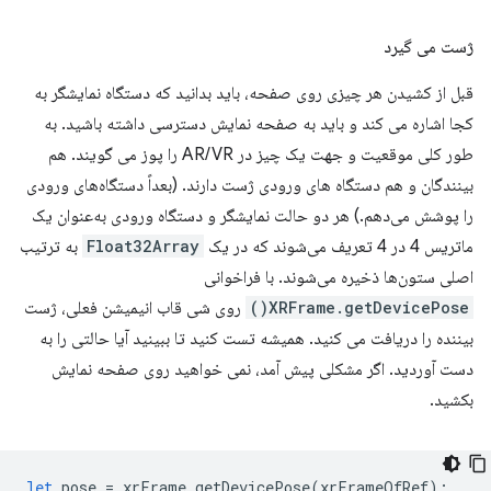
ژست می گیرد
قبل از کشیدن هر چیزی روی صفحه، باید بدانید که دستگاه نمایشگر به
کجا اشاره می کند و باید به صفحه نمایش دسترسی داشته باشید. به
طور کلی موقعیت و جهت یک چیز در AR/VR را پوز می گویند. هم
بینندگان و هم دستگاه های ورودی ژست دارند. (بعداً دستگاه‌های ورودی
را پوشش می‌دهم.) هر دو حالت نمایشگر و دستگاه ورودی به‌عنوان یک
ماتریس 4 در 4 تعریف می‌شوند که در یک
Float32Array
به ترتیب
اصلی ستون‌ها ذخیره می‌شوند. با فراخوانی
XRFrame.getDevicePose()
روی شی قاب انیمیشن فعلی، ژست
بیننده را دریافت می کنید. همیشه تست کنید تا ببینید آیا حالتی را به
دست آوردید. اگر مشکلی پیش آمد، نمی خواهید روی صفحه نمایش
بکشید.
let
pose
=
xrFrame
.
getDevicePose
(
xrFrameOfRef
);