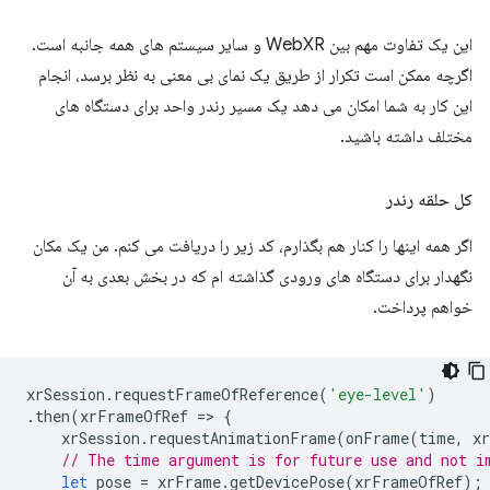
این یک تفاوت مهم بین WebXR و سایر سیستم های همه جانبه است.
اگرچه ممکن است تکرار از طریق یک نمای بی معنی به نظر برسد، انجام
این کار به شما امکان می دهد یک مسیر رندر واحد برای دستگاه های
مختلف داشته باشید.
کل حلقه رندر
اگر همه اینها را کنار هم بگذارم، کد زیر را دریافت می کنم. من یک مکان
نگهدار برای دستگاه های ورودی گذاشته ام که در بخش بعدی به آن
خواهم پرداخت.
xrSession
.
requestFrameOfReference
(
'eye-level'
)
.
then
(
xrFrameOfRef
=
>
{
xrSession
.
requestAnimationFrame
(
onFrame
(
time
,
x
// The time argument is for future use and not i
let
pose
=
xrFrame
.
getDevicePose
(
xrFrameOfRef
);