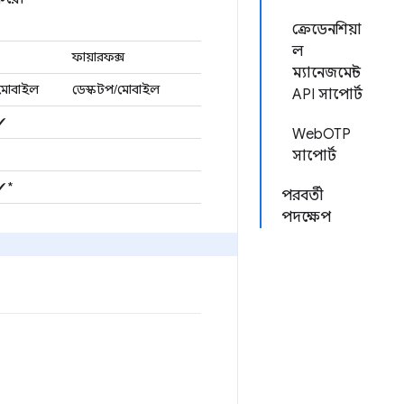
ক্রেডেনশিয়া
ল
ফায়ারফক্স
ম্যানেজমেন্ট
মোবাইল
ডেস্কটপ/মোবাইল
API সাপোর্ট
✔
WebOTP
সাপোর্ট
✔*
পরবর্তী
পদক্ষেপ