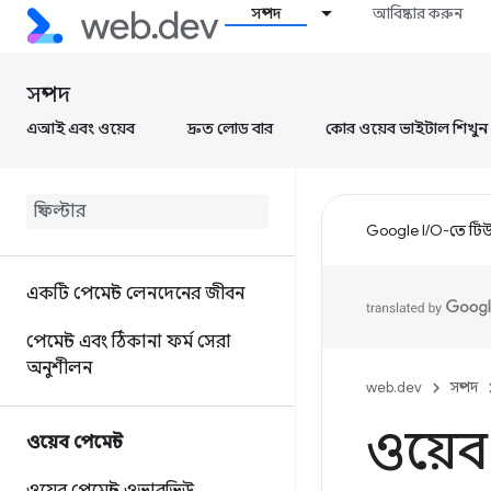
সম্পদ
আবিষ্কার করুন
সম্পদ
এআই এবং ওয়েব
দ্রুত লোড বার
কোর ওয়েব ভাইটাল শিখুন
Google I/O-তে টিউন
একটি পেমেন্ট লেনদেনের জীবন
পেমেন্ট এবং ঠিকানা ফর্ম সেরা
অনুশীলন
web.dev
সম্পদ
ওয়েব-
ওয়েব পেমেন্ট