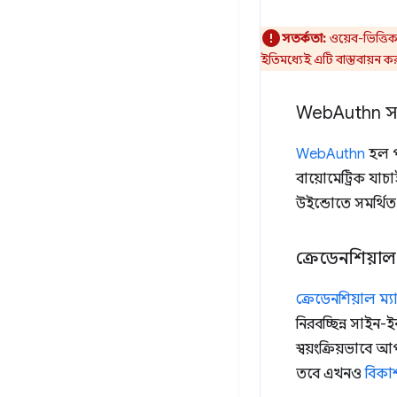
সতর্কতা:
ওয়েব-ভিত্তিক
ইতিমধ্যেই এটি বাস্তবায়ন কর
Web
Authn সা
WebAuthn
হল পা
বায়োমেট্রিক যা
উইন্ডোতে সমর্থিত
ক্রেডেনশিয়াল
ক্রেডেনশিয়াল ম্য
নিরবচ্ছিন্ন সাইন
স্বয়ংক্রিয়ভাব
তবে এখনও
বিকা