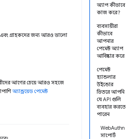
অ্যাপ কীভাবে
কাজ করে?
ব্যবসায়ীরা
কীভাবে
ন এবং গ্রাহকদের জন্য আরও ভালো
আপনার
পেমেন্ট অ্যাপ
আবিষ্কার করে
পেমেন্ট
হ্যান্ডলার
ারকারীদের আগের চেয়ে আরও সহজে
উইন্ডোর
শাপাশি
অ্যান্ড্রয়েড পেমেন্ট
ভিতরে আপনি
যে API গুলি
ব্যবহার করতে
পারেন
WebAuthn
সাপোর্ট
 করে।