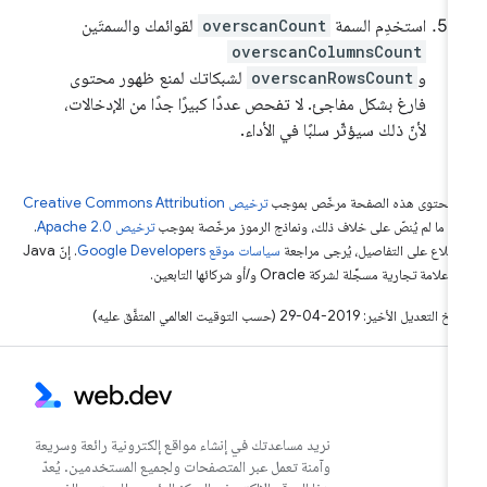
استخدِم السمة
overscanCount
لقوائمك والسمتَين
overscanColumnsCount
و
overscanRowsCount
لشبكاتك لمنع ظهور محتوى
فارغ بشكل مفاجئ. لا تفحص عددًا كبيرًا جدًا من الإدخالات،
لأنّ ذلك سيؤثّر سلبًا في الأداء.
ّ محتوى هذه الصفحة مرخّص بموجب
ترخيص Creative Commons Attribution
4‏
ما لم يُنصّ على خلاف ذلك، ونماذج الرموز مرخّصة بموجب
ترخيص Apache 2.0‏
.
اطّلاع على التفاصيل، يُرجى مراجعة
سياسات موقع Google Developers‏
. إنّ Java
لامة تجارية مسجَّلة لشركة Oracle و/أو شركائها التابعين.
التعديل الأخير: 2019-04-29 (حسب التوقيت العالمي المتفَّق عليه)
نريد مساعدتك في إنشاء مواقع إلكترونية رائعة وسريعة
وآمنة تعمل عبر المتصفحات ولجميع المستخدمين. يُعدّ