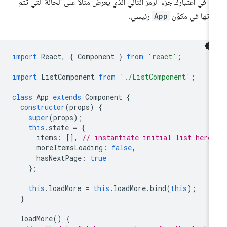
ع في اعتبارك جزء الرمز التالي الذي يعرض مثالاً على الحالة التي تتم
ارتها في مكوّن
App
رئيسي.
import
React
,
{
Component
}
from
'react'
;
import
ListComponent
from
'./ListComponent'
;
class
App
extends
Component
{
constructor
(
props
)
{
super
(
props
);
this
.
state
=
{
items
:
[],
// instantiate initial list here
moreItemsLoading
:
false
,
hasNextPage
:
true
};
this
.
loadMore
=
this
.
loadMore
.
bind
(
this
);
}
loadMore
()
{