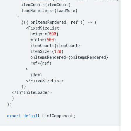
itemCount
=
{
itemCount
}
loadMoreItems
=
{
loadMore
}
{({
onItemsRendered
,
ref
})
=
>
(
<
FixedSizeList
height
=
{
500
}
width
=
{
500
}
itemCount
=
{
itemCount
}
itemSize
=
{
120
}
onItemsRendered
=
{
onItemsRendered
}
ref
=
{
ref
}
{
Row
}
<
/
FixedSizeList
)}
<
/
InfiniteLoader
)
};
export
default
ListComponent
;