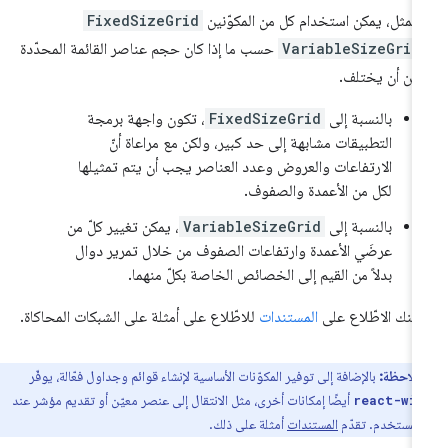
المثل، يمكن استخدام كل من المكوّنين
FixedSizeGrid
VariableSizeGrid
حسب ما إذا كان حجم عناصر القائمة المحدّدة
كن أن يختلف.
بالنسبة إلى
FixedSizeGrid
، تكون واجهة برمجة
التطبيقات مشابهة إلى حد كبير، ولكن مع مراعاة أنّ
الارتفاعات والعروض وعدد العناصر يجب أن يتم تمثيلها
لكل من الأعمدة والصفوف.
بالنسبة إلى
VariableSizeGrid
، يمكن تغيير كلّ من
عرضَي الأعمدة وارتفاعات الصفوف من خلال تمرير دوال
بدلاً من القيم إلى الخصائص الخاصة بكلّ منهما.
كنك الاطّلاع على
المستندات
للاطّلاع على أمثلة على الشبكات المحاكاة.
ملاحظة:
بالإضافة إلى توفير المكوّنات الأساسية لإنشاء قوائم وجداول فعّالة، يوفّر
أيضًا إمكانات أخرى، مثل الانتقال إلى عنصر معيّن أو تقديم مؤشر عند
react-wi
 المستخدم. تقدّم
المستندات
أمثلة على ذلك.