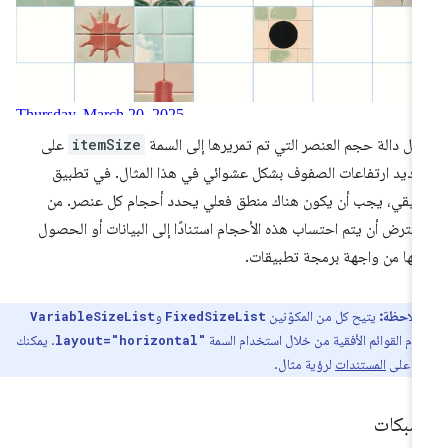
مل دالة حجم العنصر التي تم تمريرها إلى السمة
itemSize
على
ديد ارتفاعات الصفوف بشكل عشوائي في هذا المثال. في تطبيق
يقي، يجب أن يكون هناك منطق فعلي يحدد أحجام كل عنصر. من
مفترض أن يتم احتساب هذه الأحجام استنادًا إلى البيانات أو الحصول
يها من واجهة برمجة تطبيقات.
ملاحظة:
يتيح كل من المكوّنين
و
VariableSizeList
FixedSizeList
ام القوائم الأفقية من خلال استخدام السمة
. يمكنك
layout="horizontal"
لاع على
المستندات
لرؤية مثال.
لشبكات