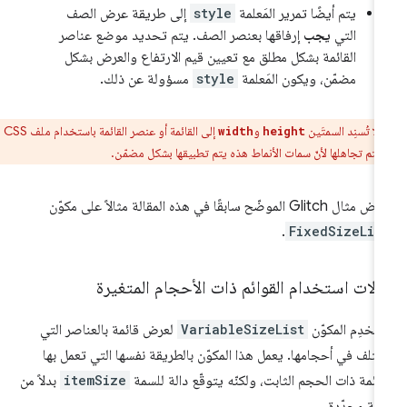
يتم أيضًا تمرير المَعلمة
style
إلى طريقة عرض الصف
التي
يجب
إرفاقها بعنصر الصف. يتم تحديد موضع عناصر
القائمة بشكل مطلق مع تعيين قيم الارتفاع والعرض بشكل
مضمّن، ويكون المَعلمة
style
مسؤولة عن ذلك.
:
لا تُسنِد السمتَين
و
إلى القائمة أو عنصر القائمة باستخدام ملف CSS
width
height
تم تجاهلها لأنّ سمات الأنماط هذه يتم تطبيقها بشكل مضمّن.
ل Glitch الموضّح سابقًا في هذه المقالة مثالاً على مكوّن
.
FixedSizeLis
لات استخدام القوائم ذات الأحجام المتغيرة
تخدِم المكوّن
VariableSizeList
لعرض قائمة بالعناصر التي
تلف في أحجامها. يعمل هذا المكوّن بالطريقة نفسها التي تعمل بها
قائمة ذات الحجم الثابت، ولكنّه يتوقّع دالة للسمة
itemSize
بدلاً من
مة محدّدة.