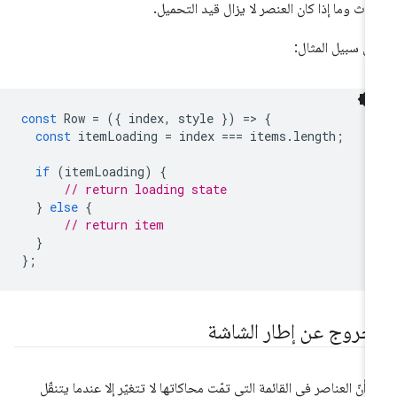
دث وما إذا كان العنصر لا يزال قيد التحميل.
ى سبيل المثال:
const
Row
=
({
index
,
style
})
=
>
{
const
itemLoading
=
index
===
items
.
length
;
if
(
itemLoading
)
{
// return loading state
}
else
{
// return item
}
};
لخروج عن إطار الشاشة
ا أنّ العناصر في القائمة التي تمّت محاكاتها لا تتغيّر إلا عندما يتنقّل