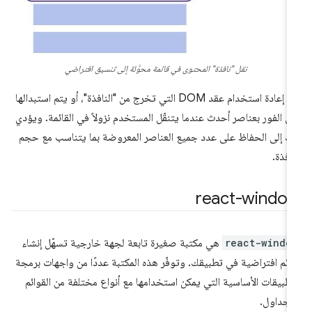
نقل "نافذة" المحتوى في قائمة محوَّلة إلى تنسيق افتراضي
تتم إعادة استخدام عقد DOM التي تخرج من "النافذة"، أو يتم استبدالها
ى الفور بعناصر أحدث عندما يتنقّل المستخدم نزولاً في القائمة. ويؤدي
ك إلى الحفاظ على عدد جميع العناصر المعروضة بما يتناسب مع حجم
نافذة.
react-windo
react-windo
هي مكتبة صغيرة تابعة لجهة خارجية تسهّل إنشاء
ائم افتراضية في تطبيقك. وتوفّر هذه المكتبة عددًا من واجهات برمجة
تطبيقات الأساسية التي يمكن استخدامها مع أنواع مختلفة من القوائم
لجداول.