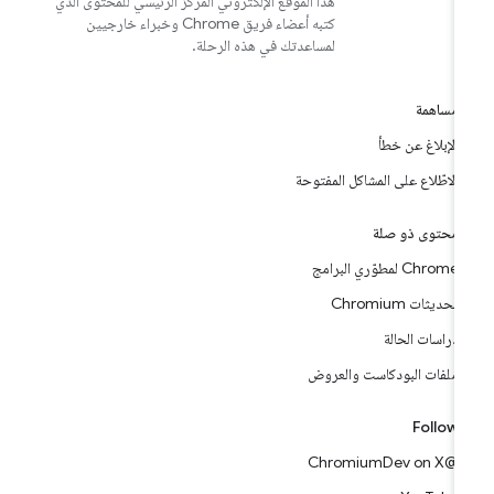
هذا الموقع الإلكتروني المركز الرئيسي للمحتوى الذي
كتبه أعضاء فريق Chrome وخبراء خارجيين
لمساعدتك في هذه الرحلة.
مساهمة
الإبلاغ عن خطأ
الاطّلاع على المشاكل المفتوحة
محتوى ذو صلة
Chrome لمطوّري البرامج
تحديثات Chromium
دراسات الحالة
ملفات البودكاست والعروض
Follow
@ChromiumDev on X