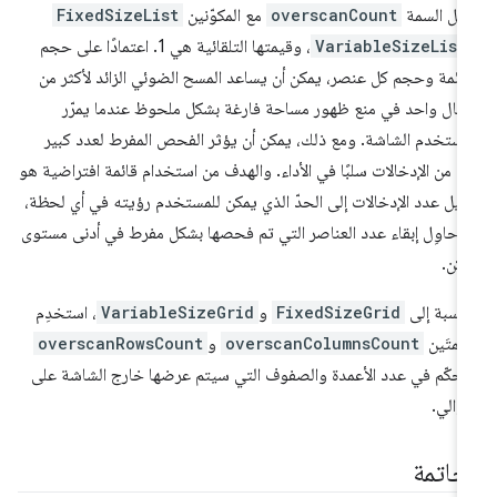
مل السمة
overscanCount
مع المكوّنين
FixedSizeList
VariableSizeList
، وقيمتها التلقائية هي 1. اعتمادًا على حجم
قائمة وحجم كل عنصر، يمكن أن يساعد المسح الضوئي الزائد لأكثر من
خال واحد في منع ظهور مساحة فارغة بشكل ملحوظ عندما يمرّر
مستخدم الشاشة. ومع ذلك، يمكن أن يؤثر الفحص المفرط لعدد كبير
ًا من الإدخالات سلبًا في الأداء. والهدف من استخدام قائمة افتراضية هو
ليل عدد الإدخالات إلى الحدّ الذي يمكن للمستخدم رؤيته في أي لحظة،
ا حاوِل إبقاء عدد العناصر التي تم فحصها بشكل مفرط في أدنى مستوى
كن.
لنسبة إلى
FixedSizeGrid
و
VariableSizeGrid
، استخدِم
سمتَين
overscanColumnsCount
و
overscanRowsCount
تحكّم في عدد الأعمدة والصفوف التي سيتم عرضها خارج الشاشة على
توالي.
لخاتمة