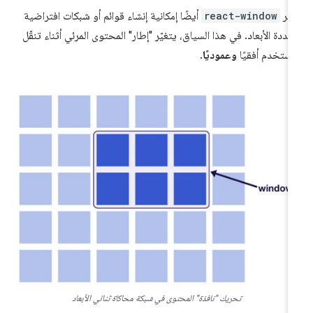
فّر
react-window
أيضًا إمكانية إنشاء قوائم أو شبكات افتراضية
عددة الأبعاد. في هذا السياق، يتغيّر "إطار" المحتوى المرئي أثناء تنقّل
مستخدم أفقيًا
وعموديًا
.
تحريك "نافذة" المحتوى في شبكة محاكاة ثنائي الأبعاد