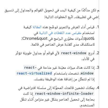
ا لم تكن متأكدًا من كيفية البدء في تحويل القوائم والجداول إلى تنسيق
تراضي في تطبيقك، اتّبِع الخطوات التالية:
قياس أداء العرض والتمرير توضّح هذه
المقالة
كيفية
استخدام
مقياس عدد اللقطات في الثانية
في
&quot;أدوات مطوّري البرامج في Chrome&quot;
لاستكشاف مدى كفاءة عرض العناصر في قائمة.
أدرِج
react-window
لأي قوائم أو جداول طويلة تؤثّر
في الأداء.
إذا كانت هناك ميزات معيّنة غير متاحة في
react-
window
، ننصحك باستخدام
react-virtualized
إذا لم تتمكّن من إضافة هذه الوظيفة بنفسك.
يمكنك تضمين قائمتك المحوَّلة إلى سلسلة افتراضية في
react-window-infinite-loader
إذا كنت
بحاجة إلى تحميل العناصر بشكل غير متزامن أثناء تنقّل
المستخدم.