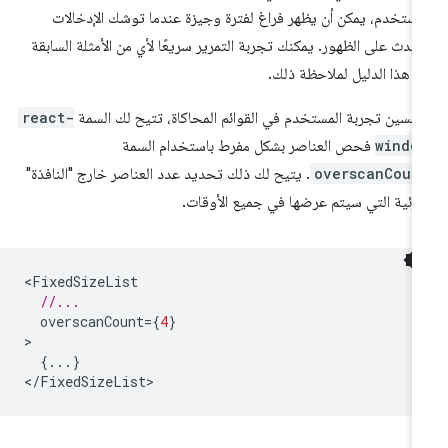
مستخدم، يمكن أن يظهر فراغ لفترة وجيزة عندما توشك الإدخالات
أحدث على الظهور. يمكنك تجربة التمرير سريعًا لأي من الأمثلة السابقة
 هذا الدليل لملاحظة ذلك.
حسين تجربة المستخدم في القوائم المحاكاة، تتيح لك السمة
react-
windo
فحص العناصر بشكل مفرط باستخدام السمة
overscanCoun
. يتيح لك ذلك تحديد عدد العناصر خارج "النافذة"
مرئية التي سيتم عرضها في جميع الأوقات.
<
FixedSizeList
//...
overscanCount
=
{
4
}
{...}
<
/FixedSizeList