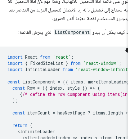
توي على قائمة أداة التحميل اللانهائية. وهذا مهم لأنّ أداة التحميل اللا
ائية تحتاج إلى تشغيل دالة رد الاتصال لتحميل المزيد من العناصر بعد
 يتجاوز المستخدم نقطة معيّنة أثناء التمرير.
يك كيف يمكن أن يبدو
ListComponent
الذي يعرض القائمة:
import
React
from
'react'
;
import
{
FixedSizeList
}
from
'react-window'
;
import
InfiniteLoader
from
"react-window-infinite
const
ListComponent
=
({
items
,
moreItemsLoading
,
const
Row
=
({
index
,
style
})
=
>
(
{
/* define the row component using items[ind
);
const
itemCount
=
hasNextPage
?
items
.
length
+
return
(
<
InfiniteLoader
isItemLoaded
=
{
index
=
>
index
 < 
items
.
length