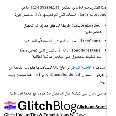
 هذا المثال، يتم تضمين المكوّن
FixedSizeList
داخل
InfiniteLoade
. السمات التي تم تعيينها لأداة التحميل هي:
isItemLoaded
: طريقة تتحقّق مما إذا تم تحميل
عنصر معيّن
itemCount
: عدد العناصر في القائمة (أو المتوقّع)
loadMoreItems
: دالة ردّ الاتصال التي تعرض وعدًا
يتم تنفيذه للحصول على بيانات إضافية للقائمة
م استخدام
خاصية العرض
لإرجاع دالة تستخدمها مكوّنات القائمة من
ل العرض. السمتان
onItemsRendered
و
ref
هما سمتان يجب
خالهما.
 ما يلي مثال على كيفية عمل التحميل بلا حدود مع قائمة افتراضية.