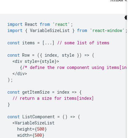
import
React
from
'react'
;
import
{
VariableSizeList
}
from
'react-window'
;
const
items
=
[...]
// some list of items
const
Row
=
({
index
,
style
})
=
>
(
<
div
style
=
{
style
}
{
/* define the row component using items[ind
<
/
div
);
const
getItemSize
=
index
=
>
{
// return a size for items[index]
}
const
ListComponent
=
()
=
>
(
<
VariableSizeList
height
=
{
500
}
width
=
{
500
}