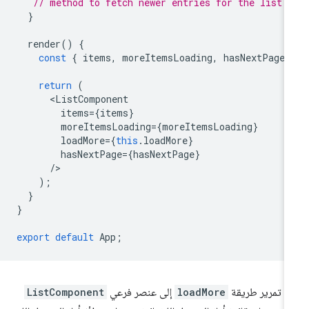
// method to fetch newer entries for the list
}
render
()
{
const
{
items
,
moreItemsLoading
,
hasNextPage
return
(
<
ListComponent
items
=
{
items
}
moreItemsLoading
=
{
moreItemsLoading
}
loadMore
=
{
this
.
loadMore
}
hasNextPage
=
{
hasNextPage
}
/
);
}
}
export
default
App
;
م تمرير طريقة
loadMore
إلى عنصر فرعي
ListComponent