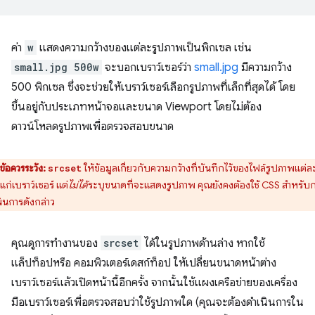
ค่า
w
แสดงความกว้างของแต่ละรูปภาพเป็นพิกเซล เช่น
small.jpg 500w
จะบอกเบราว์เซอร์ว่า
small.jpg
มีความกว้าง
500 พิกเซล ซึ่งจะช่วยให้เบราว์เซอร์เลือกรูปภาพที่เล็กที่สุดได้ โดย
ขึ้นอยู่กับประเภทหน้าจอและขนาด Viewport โดยไม่ต้อง
ดาวน์โหลดรูปภาพเพื่อตรวจสอบขนาด
ข้อควรระวัง:
ให้ข้อมูลเกี่ยวกับความกว้างที่บันทึกไว้ของไฟล์รูปภาพแต่ล
srcset
แก่เบราว์เซอร์ แต่
ไม่ได้
ระบุขนาดที่จะแสดงรูปภาพ คุณยังคงต้องใช้ CSS สำหรับ
ินการดังกล่าว
คุณดูการทำงานของ
srcset
ได้ในรูปภาพด้านล่าง หากใช้
แล็ปท็อปหรือ คอมพิวเตอร์เดสก์ท็อป ให้เปลี่ยนขนาดหน้าต่าง
เบราว์เซอร์แล้วเปิดหน้านี้อีกครั้ง จากนั้นใช้แผงเครือข่ายของเครื่อง
มือเบราว์เซอร์เพื่อตรวจสอบว่าใช้รูปภาพใด (คุณจะต้องดำเนินการใน