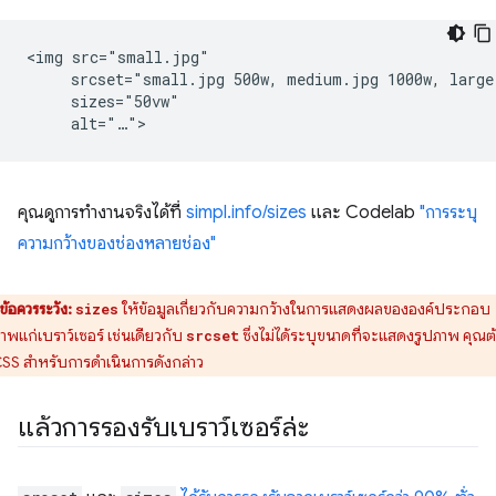
<img src="small.jpg"

     srcset="small.jpg 500w, medium.jpg 1000w, large.
     sizes="50vw"

คุณดูการทำงานจริงได้ที่
simpl.info/sizes
และ Codelab
"การระบุ
ความกว้างของช่องหลายช่อง"
ข้อควรระวัง:
ให้ข้อมูลเกี่ยวกับความกว้างในการแสดงผลขององค์ประกอบ
sizes
าพแก่เบราว์เซอร์ เช่นเดียวกับ
ซึ่งไม่ได้ระบุขนาดที่จะแสดงรูปภาพ คุณต
srcset
 CSS สำหรับการดำเนินการดังกล่าว
แล้วการรองรับเบราว์เซอร์ล่ะ