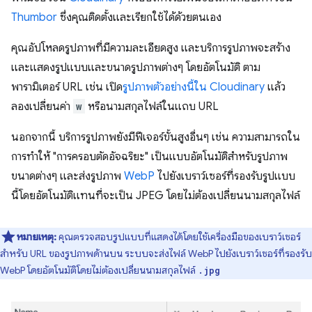
Thumbor
ซึ่งคุณติดตั้งและเรียกใช้ได้ด้วยตนเอง
คุณอัปโหลดรูปภาพที่มีความละเอียดสูง และบริการรูปภาพจะสร้าง
และแสดงรูปแบบและขนาดรูปภาพต่างๆ โดยอัตโนมัติ ตาม
พารามิเตอร์ URL เช่น เปิด
รูปภาพตัวอย่างนี้ใน Cloudinary
แล้ว
ลองเปลี่ยนค่า
w
หรือนามสกุลไฟล์ในแถบ URL
นอกจากนี้ บริการรูปภาพยังมีฟีเจอร์ขั้นสูงอื่นๆ เช่น ความสามารถใน
การทำให้ "การครอบตัดอัจฉริยะ" เป็นแบบอัตโนมัติสำหรับรูปภาพ
ขนาดต่างๆ และส่งรูปภาพ
WebP
ไปยังเบราว์เซอร์ที่รองรับรูปแบบ
นี้โดยอัตโนมัติแทนที่จะเป็น JPEG โดยไม่ต้องเปลี่ยนนามสกุลไฟล์
หมายเหตุ:
คุณตรวจสอบรูปแบบที่แสดงได้โดยใช้เครื่องมือของเบราว์เซอร์
สำหรับ URL ของรูปภาพด้านบน ระบบจะส่งไฟล์ WebP ไปยังเบราว์เซอร์ที่รองรับ
WebP โดยอัตโนมัติโดยไม่ต้องเปลี่ยนนามสกุลไฟล์
.jpg