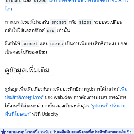
srcset
และ
sizes
ได้รับการรองรับจากเบราว์เซอร์กว่า 90% ทั่ว
โลก
หากเบราว์เซอร์ไม่รองรับ
srcset
หรือ
sizes
ระบบจะเปลี่ยน
กลับไปใช้แอตทริบิวต์
src
เท่านั้น
ซึ่งทำให้
srcset
และ
sizes
เป็นการเพิ่มประสิทธิภาพแบบค่อย
เป็นค่อยไปที่ยอดเยี่ยม
ดูข้อมูลเพิ่มเติม
ดูข้อมูลเพิ่มเติมเกี่ยวกับการเพิ่มประสิทธิภาพรูปภาพได้ในส่วน
"เพิ่ม
ประสิทธิภาพรูปภาพ"
ของ web.dev หากต้องการประสบการณ์การ
ใช้งานที่มีคำแนะนำมากขึ้น ลองเรียนหลักสูตร
"รูปภาพที่ ปรับตาม
พื้นที่โฆษณา"
ฟรีที่ Udacity
หมายเหตุ:
โพสต์นี้มาพร้อมกับ
เคล็ดลับยอดนิยมเพื่อประสิทธิภาพของเว็บ
ซึ่ง