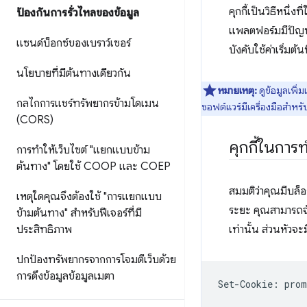
คุกกี้เป็นวิธีหนึ่
ป้องกันการรั่วไหลของข้อมูล
แพลตฟอร์มมีปัญหา
แซนด์บ็อกซ์ของเบราว์เซอร์
บังคับใช้ค่าเริ่มต
นโยบายที่มีต้นทางเดียวกัน
หมายเหตุ:
ดูข้อมูลเพิ่ม
กลไกการแชร์ทรัพยากรข้ามโดเมน
ซอฟต์แวร์มีเครื่องมือสำหรั
(CORS)
คุกกี้ในการ
การทําให้เว็บไซต์ "แยกแบบข้าม
ต้นทาง" โดยใช้ COOP และ COEP
สมมติว่าคุณมีบล็อ
เหตุใดคุณจึงต้องใช้ "การแยกแบบ
ระยะ คุณสามารถจัด
ข้ามต้นทาง" สำหรับฟีเจอร์ที่มี
ประสิทธิภาพ
เท่านั้น ส่วนหัวจะ
ปกป้องทรัพยากรจากการโจมตีเว็บด้วย
การดึงข้อมูลข้อมูลเมตา