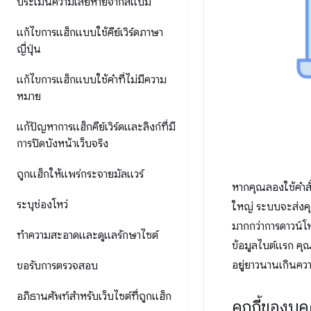
ประเมินความเสียหายจากสแปม
แก้ไขการแฮ็กแบบใช้คีย์เวิร์ดภาษา
ญี่ปุ่น
แก้ไขการแฮ็กแบบใช้คำที่ไม่มีความ
หมาย
แก้ปัญหาการแฮ็กคีย์เวิร์ดและลิงก์ที่มี
การปิดบังหน้าเว็บจริง
ถูกแฮ็กให้แพร่กระจายมัลแวร์
หากคุณลองใช้คำสั่
ระบุช่องโหว่
ใหญ่ ระบบจะส่งคุ
มากกว่าการดาวน์โหล
ทำความสะอาดและดูแลรักษาไซต์
ข้อมูลไบต์แรก คุ
อยู่ยาวนานเกินคว
ขอรับการตรวจสอบ
อภิธานศัพท์สำหรับเว็บไซต์ที่ถูกแฮ็ก
คุกกี้ของบุ