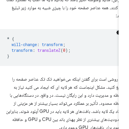
 کنند، همه عناصر صفحه خود را با چیزی شبیه به موارد زیر تبلیغ
ید:
*
{
will-change
:
transform
;
transform
:
translateZ
(
0
);
}
ن روشی است برای گفتن اینکه می‌خواهید تک تک عناصر صفحه را
لیغ کنید. مشکل اینجاست که هر لایه ای که ایجاد می کنید نیاز به
فظه و مدیریت دارد و این رایگان نیست. در واقع، در دستگاه‌هایی با
فظه محدود، تأثیر بر عملکرد می‌تواند بسیار بیشتر از هر مزیتی از
ایجاد یک لایه باشد. بافت‌های هر لایه باید در GPU آپلود شوند، بنابراین
محدودیت‌های بیشتری از نظر پهنای باند بین CPU و GPU و حافظه
ود برای بافت‌های GPU وجود دارد.