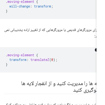
.
moving-element
{
will-change
:
transform
;
}
 برای مرورگرهای قدیمی یا مرورگرهایی که از تغییر اراده پشتیبانی نمی
ند:
.
moving-element
{
transform
:
translateZ
(
0
);
}
ایه ها را مدیریت کنید و از انفجار لایه ها
لوگیری کنید
ابراین، شاید وسوسه انگیز باشد که بدانید لایه ها اغلب به عملکرد کمک