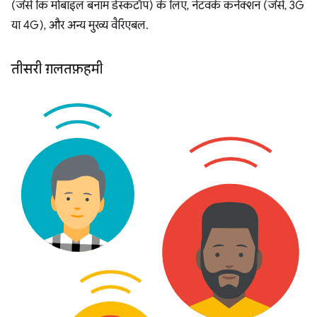
(जैसे कि मोबाइल बनाम डेस्कटॉप) के लिए, नेटवर्क कनेक्शन (जैसे, 3G
या 4G), और अन्य मुख्य वैरिएबल.
तीसरी ग़लतफ़हमी