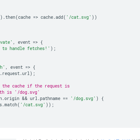
).
then
(
cache
=
>
cache
.
add
(
'/cat.svg'
))
vate'
,
event
=
>
{
 to handle fetches!'
);
ch'
,
event
=
>
{
.
request
.
url
);
 the cache if the request is
th is '/dog.svg'
n
.
origin
 && 
url
.
pathname
==
'/dog.svg'
)
{
s
.
match
(
'/cat.svg'
));