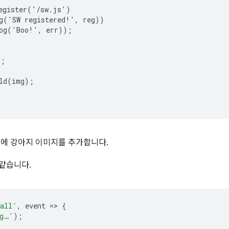
egister('/sw.js')

g('SW registered!', reg))

og('Boo!', err));

;

ld(img);

후에 강아지 이미지를 추가합니다.
 같습니다.
tall'
,
event
=
>
{
ng…'
);