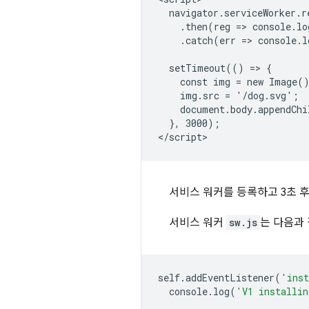
  navigator.serviceWorker.r
    .then(reg => console.lo
    .catch(err => console.l
  setTimeout(() => {

    const img = new Image()
    img.src = '/dog.svg';

    document.body.appendChi
  }, 3000);

서비스 워커를 등록하고 3초 
서비스 워커
sw.js
는 다음과
self
.
addEventListener
(
'ins
console
.
log
(
'V1 installi