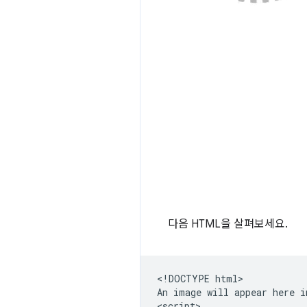
다음 HTML을 살펴보세요.
<!DOCTYPE html>

An image will appear here i
<script>
