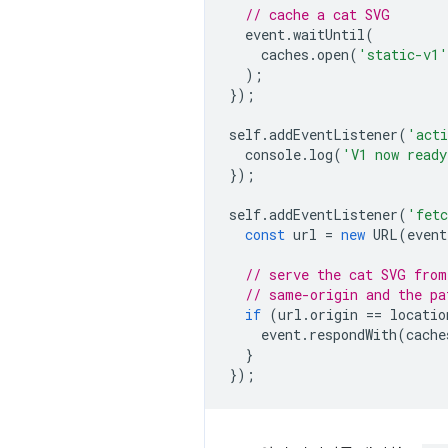
// cache a cat SVG
event
.
waitUntil
(
caches
.
open
(
'static-v1'
);
});
self
.
addEventListener
(
'acti
console
.
log
(
'V1 now ready
});
self
.
addEventListener
(
'fet
const
url
=
new
URL
(
event
// serve the cat SVG from
// same-origin and the pa
if
(
url
.
origin
==
locatio
event
.
respondWith
(
cache
}
});