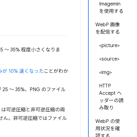
Imagemin
を使用する
WebP 画像
を配信する
<picture>
5 ～ 35% 程度小さくなりま
<source>
が 10% 速くなった
ことがわか
<img>
HTTP
25 ～ 35%、PNG のファイル
Accept ヘ
ッダーの読
み取り
bP は可逆圧縮と非可逆圧縮の両
せん。非可逆圧縮ではファイル
WebP の使
用状況を確
認する