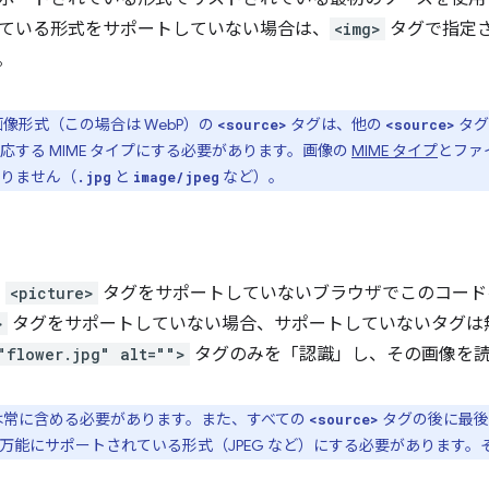
ている形式をサポートしていない場合は、
<img>
タグで指定
。
像形式（この場合は WebP）の
タグは、他の
タグ
<source>
<source>
応する MIME タイプにする必要があります。画像の
MIME タイプ
とファ
りません（
と
など）。
.jpg
image/jpeg
、
<picture>
タグをサポートしていないブラウザでこのコード
>
タグをサポートしていない場合、サポートしていないタグは
"flower.jpg" alt="">
タグのみを「認識」し、その画像を読
は常に含める必要があります。また、すべての
タグの後に最後
<source>
万能にサポートされている形式（JPEG など）にする必要があります