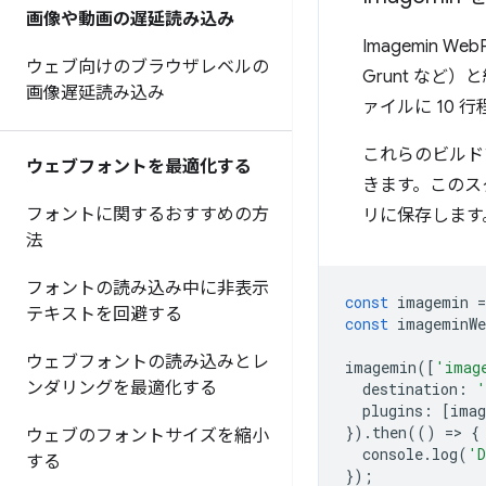
画像や動画の遅延読み込み
Imagemin
ウェブ向けのブラウザレベルの
Grunt な
画像遅延読み込み
ァイルに 10 
これらのビルドツ
ウェブフォントを最適化する
きます。このス
フォントに関するおすすめの方
リに保存します
法
フォントの読み込み中に非表示
const
imagemin
=
テキストを回避する
const
imageminWe
ウェブフォントの読み込みとレ
imagemin
([
'imag
ンダリングを最適化する
destination
:
'
plugins
:
[
imag
}).
then
(()
=
>
{
ウェブのフォントサイズを縮小
console
.
log
(
'D
する
});