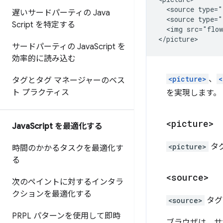
  <source type="
遅いサードパーティの Java
  <source type="
Script を特定する
  <img src="flow
サードパーティの Java
Script を
効率的に読み込む
<picture>
、
<
タグとタグ マネージャーのベス
ト プラクティス
を実現します。
<picture>
Java
Script を最適化する
<picture>
タ
時間のかかるタスクを最適化す
る
<source>
次のペイントに対するインタラ
クションを最適化する
<source>
タグ
PRPL パターンを使用して即時
ブラウザは、サ