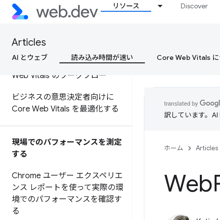
リソース
Discover
クションを最適化する
Core Web Vitals を改善する最
Articles
も効果的な方法
AI とウェブ
読み込み時間が速い
Core Web Vital
Google ツールを使用した Core
Web Vitals のワークフロー
ビジネスの意思決定者向けに
Core Web Vitals を最適化する
訳しています。A
現場でのパフォーマンスを測定
ホーム
Articles
する
Web
Chrome ユーザー エクスペリエ
ンス レポートを使って実際の環
境でのパフォーマンスを確認す
る