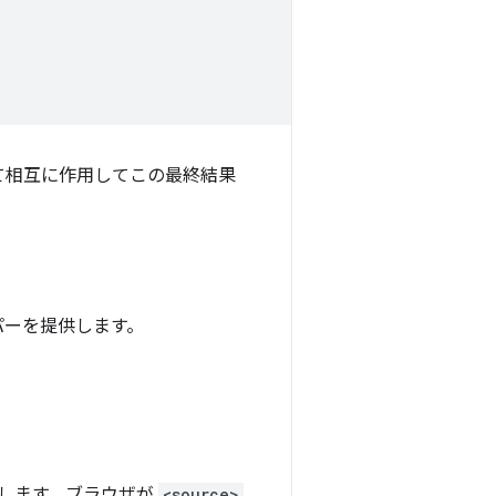
て相互に作用してこの最終結果
パーを提供します。
します。ブラウザが
<source>