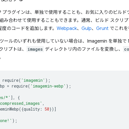
 WebP プラグインは、単独で使用することも、お気に入りのビルドツー
ど）と組み合わせて使用することもできます。通常、ビルド スク
行程度のコードを追加します。
Webpack
、
Gulp
、
Grunt
でこれを
ールのいずれも使用していない場合は、Imagemin を単独で 
クリプトは、
images
ディレクトリ内のファイルを変換し、
c
。
require
(
'imagemin'
);
bp
=
require
(
'imagemin-webp'
);
es/*'
],
{
compressed_images'
,
eminWebp
({
quality
:
50
})]
one!'
);