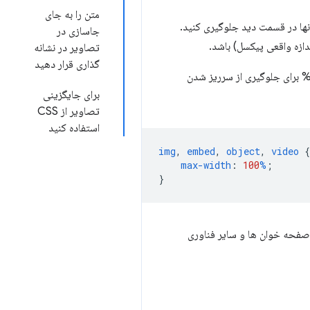
متن را به جای
نها در قسمت دید جلوگیری کنید.
جاسازی در
تصاویر در نشانه
گذاری قرار دهید
 آنجایی که CSS به محتوا اجازه می دهد تا ظرف خود را سرریز کند، ممکن است لازم باشد از حداکثر عرض: 100% برای جلوگیری از سرریز شدن
برای جایگزینی
تصاویر از CSS
استفاده کنید
img
,
embed
,
object
,
video
{
max-width
:
100
%
;
}
ه صفحه خوان ها و سایر فناوری