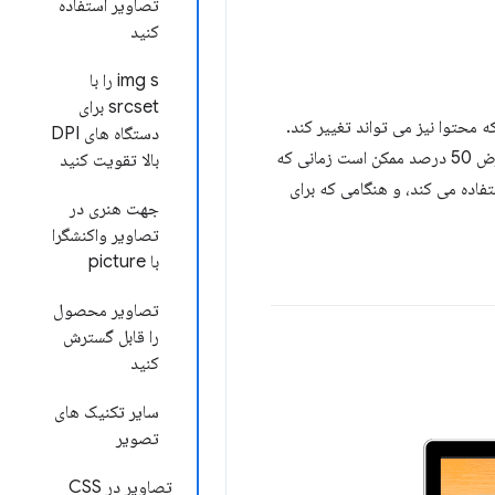
تصاویر استفاده
کنید
img s را با
srcset برای
محتوا نیز می تواند تغییر کند.
دستگاه های DPI
به عنوان مثال، در نمایشگرهای با وضوح بالا (2x)، گرافیک با وضوح بالا وضوح را تضمین می کند. یک تصویر با عرض 50 درصد ممکن است زمانی که
بالا تقویت کنید
استفاده می کند، و هنگامی که برای
جهت هنری در
تصاویر واکنشگرا
با picture
تصاویر محصول
را قابل گسترش
کنید
سایر تکنیک های
تصویر
تصاویر در CSS