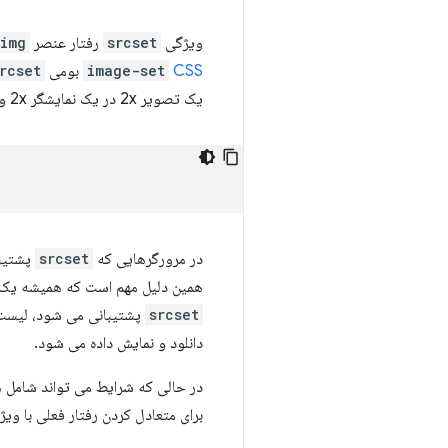
ویژگی
srcset
رفتار عنصر
img
CSS
image-set
بومی CSS،
rcset
یک تصویر 2x در یک نمایشگر 2x و احتمالاً در آینده، یک تصویر 1x در یک دستگاه 2x زمانی که در یک شبکه پهنای باند محدود است، انتخاب کند.
در مرورگرهایی که
srcset
پشتیبا
همین دلیل مهم است که همیشه یک تصویر 1x داشته باشید که می تواند در هر دستگاهی، صرف نظر از قابلیت ها، ن
srcset
پشتیبانی می شود، لیست 
دانلود و نمایش داده می شود.
در حالی که شرایط می تواند شامل ه
برای متعادل کردن رفتار فعلی با ویژگی های آینده،