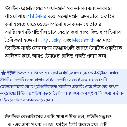
স্ট্যাটিক রেন্ডারিংয়ের সমাধানগুলি সব আকার এবং আকারে
পাওয়া যায়।
গ্যাটসবির
মতো সরঞ্জামগুলি এমনভাবে ডিজাইন
করা হয়েছে যাতে ডেভেলপাররা মনে করেন যে তাদের
অ্যাপ্লিকেশনটি গতিশীলভাবে রেন্ডার করা হচ্ছে, বিল্ড ধাপ হিসাবে
তৈরি করা হচ্ছে না।
11ty
,
Jekyll
এবং
Metalsmith
এর মতো
স্ট্যাটিক সাইট জেনারেশন সরঞ্জামগুলি তাদের স্ট্যাটিক প্রকৃতিকে
আলিঙ্গন করে, আরও টেমপ্লেট-চালিত পদ্ধতি প্রদান করে।
দ্রষ্টব্য:
Next.js বা Nuxt-এর মতো জনপ্রিয় ফ্রেমওয়ার্কের অ্যাবস্ট্রাকশনগুলি
স্ট্যাটিক রেন্ডারিং এবং সার্ভার-সাইড রেন্ডারিং উভয়ই অফার করে। এটি
ডেভেলপারদের যোগ্য পৃষ্ঠাগুলির জন্য স্ট্যাটিক রেন্ডারিং বেছে নিতে দেয়, অথবা
অনুরোধের প্রতিক্রিয়ায় গতিশীলভাবে তৈরি করা প্রয়োজন এমন পৃষ্ঠাগুলির জন্য সার্ভার-
সাইড রেন্ডারিং ব্যবহার করতে দেয়।
স্ট্যাটিক রেন্ডারিংয়ের একটি খারাপ দিক হল, প্রতিটি সম্ভাব্য
URL-এর জন্য পৃথক HTML ফাইল তৈরি করতে হয়। এটি