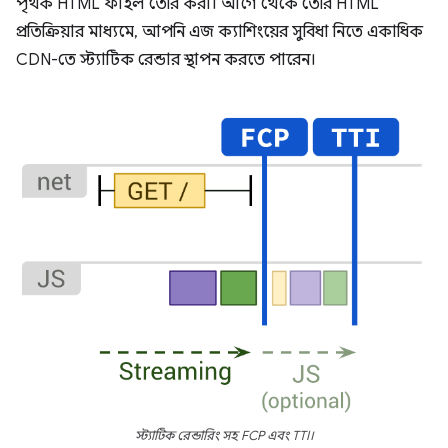
পৃথক HTML ফাইল তৈরি করা। আগে থেকে তৈরি HTML
প্রতিক্রিয়ার মাধ্যমে, আপনি এজ ক্যাশিংয়ের সুবিধা নিতে একাধিক
CDN-তে স্ট্যাটিক রেন্ডার স্থাপন করতে পারেন।
স্ট্যাটিক রেন্ডারিং সহ FCP এবং TTI।