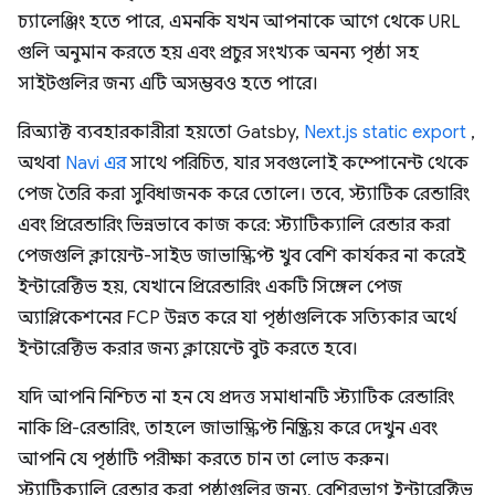
চ্যালেঞ্জিং হতে পারে, এমনকি যখন আপনাকে আগে থেকে URL
গুলি অনুমান করতে হয় এবং প্রচুর সংখ্যক অনন্য পৃষ্ঠা সহ
সাইটগুলির জন্য এটি অসম্ভবও হতে পারে।
রিঅ্যাক্ট ব্যবহারকারীরা হয়তো Gatsby,
Next.js static export
,
অথবা
Navi এর
সাথে পরিচিত, যার সবগুলোই কম্পোনেন্ট থেকে
পেজ তৈরি করা সুবিধাজনক করে তোলে। তবে, স্ট্যাটিক রেন্ডারিং
এবং প্রিরেন্ডারিং ভিন্নভাবে কাজ করে: স্ট্যাটিক্যালি রেন্ডার করা
পেজগুলি ক্লায়েন্ট-সাইড জাভাস্ক্রিপ্ট খুব বেশি কার্যকর না করেই
ইন্টারেক্টিভ হয়, যেখানে প্রিরেন্ডারিং একটি সিঙ্গেল পেজ
অ্যাপ্লিকেশনের FCP উন্নত করে যা পৃষ্ঠাগুলিকে সত্যিকার অর্থে
ইন্টারেক্টিভ করার জন্য ক্লায়েন্টে বুট করতে হবে।
যদি আপনি নিশ্চিত না হন যে প্রদত্ত সমাধানটি স্ট্যাটিক রেন্ডারিং
নাকি প্রি-রেন্ডারিং, তাহলে জাভাস্ক্রিপ্ট নিষ্ক্রিয় করে দেখুন এবং
আপনি যে পৃষ্ঠাটি পরীক্ষা করতে চান তা লোড করুন।
স্ট্যাটিক্যালি রেন্ডার করা পৃষ্ঠাগুলির জন্য, বেশিরভাগ ইন্টারেক্টিভ