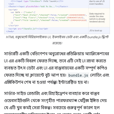
HTML ডকুমেন্টে সিরিয়ালাইজড UI, ইনলাইনড ডেটা এবং একটি bundle.js স্ক্রিপ্ট
রয়েছে।
সার্ভারটি একটি নেভিগেশন অনুরোধের প্রতিক্রিয়ায় অ্যাপ্লিকেশনের
UI এর একটি বিবরণ ফেরত দিচ্ছে, তবে এটি সেই UI রচনা করতে
ব্যবহৃত উৎস ডেটা এবং UI এর বাস্তবায়নের একটি সম্পূর্ণ কপিও
ফেরত দিচ্ছে যা ক্লায়েন্টে বুট আপ হয়।
bundle.js
লোডিং এবং
এক্সিকিউশন শেষ না হওয়া পর্যন্ত UI ইন্টারেক্টিভ হয় না।
সার্ভার-সাইড রেন্ডারিং এবং রিহাইড্রেশন ব্যবহার করে বাস্তব
ওয়েবসাইটগুলি থেকে সংগৃহীত পারফরম্যান্স মেট্রিক্স ইঙ্গিত দেয়
যে এটি খুব কমই সেরা বিকল্প। সবচেয়ে গুরুত্বপূর্ণ কারণ হল