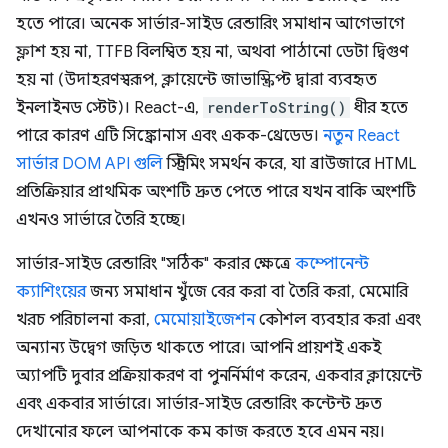
হতে পারে। অনেক সার্ভার-সাইড রেন্ডারিং সমাধান আগেভাগে
ফ্লাশ হয় না, TTFB বিলম্বিত হয় না, অথবা পাঠানো ডেটা দ্বিগুণ
হয় না (উদাহরণস্বরূপ, ক্লায়েন্টে জাভাস্ক্রিপ্ট দ্বারা ব্যবহৃত
ইনলাইনড স্টেট)। React-এ,
renderToString()
ধীর হতে
পারে কারণ এটি সিঙ্ক্রোনাস এবং একক-থ্রেডেড।
নতুন React
সার্ভার DOM API গুলি
স্ট্রিমিং সমর্থন করে, যা ব্রাউজারে HTML
প্রতিক্রিয়ার প্রাথমিক অংশটি দ্রুত পেতে পারে যখন বাকি অংশটি
এখনও সার্ভারে তৈরি হচ্ছে।
সার্ভার-সাইড রেন্ডারিং "সঠিক" করার ক্ষেত্রে
কম্পোনেন্ট
ক্যাশিংয়ের
জন্য সমাধান খুঁজে বের করা বা তৈরি করা, মেমোরি
খরচ পরিচালনা করা,
মেমোয়াইজেশন
কৌশল ব্যবহার করা এবং
অন্যান্য উদ্বেগ জড়িত থাকতে পারে। আপনি প্রায়শই একই
অ্যাপটি দুবার প্রক্রিয়াকরণ বা পুনর্নির্মাণ করেন, একবার ক্লায়েন্টে
এবং একবার সার্ভারে। সার্ভার-সাইড রেন্ডারিং কন্টেন্ট দ্রুত
দেখানোর ফলে আপনাকে কম কাজ করতে হবে এমন নয়।