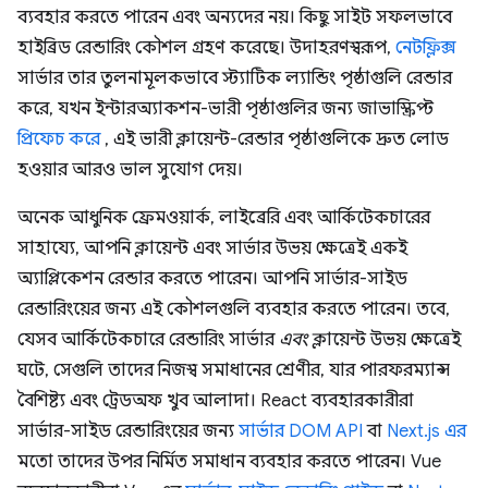
ব্যবহার করতে পারেন এবং অন্যদের নয়। কিছু সাইট সফলভাবে
হাইব্রিড রেন্ডারিং কৌশল গ্রহণ করেছে। উদাহরণস্বরূপ,
নেটফ্লিক্স
সার্ভার তার তুলনামূলকভাবে স্ট্যাটিক ল্যান্ডিং পৃষ্ঠাগুলি রেন্ডার
করে, যখন ইন্টারঅ্যাকশন-ভারী পৃষ্ঠাগুলির জন্য জাভাস্ক্রিপ্ট
প্রিফেচ করে
, এই ভারী ক্লায়েন্ট-রেন্ডার পৃষ্ঠাগুলিকে দ্রুত লোড
হওয়ার আরও ভাল সুযোগ দেয়।
অনেক আধুনিক ফ্রেমওয়ার্ক, লাইব্রেরি এবং আর্কিটেকচারের
সাহায্যে, আপনি ক্লায়েন্ট এবং সার্ভার উভয় ক্ষেত্রেই একই
অ্যাপ্লিকেশন রেন্ডার করতে পারেন। আপনি সার্ভার-সাইড
রেন্ডারিংয়ের জন্য এই কৌশলগুলি ব্যবহার করতে পারেন। তবে,
যেসব আর্কিটেকচারে রেন্ডারিং সার্ভার
এবং
ক্লায়েন্ট উভয় ক্ষেত্রেই
ঘটে, সেগুলি তাদের নিজস্ব সমাধানের শ্রেণীর, যার পারফরম্যান্স
বৈশিষ্ট্য এবং ট্রেডঅফ খুব আলাদা। React ব্যবহারকারীরা
সার্ভার-সাইড রেন্ডারিংয়ের জন্য
সার্ভার DOM API
বা
Next.js এর
মতো তাদের উপর নির্মিত সমাধান ব্যবহার করতে পারেন। Vue