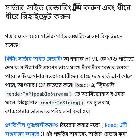
সার্ভার-সাইড রেন্ডারিং স্ট্রিম করুন এবং ধীরে
ধীরে রিহাইড্রেট করুন
গত কয়েক বছরে সার্ভার-সাইড রেন্ডারিং-এ বেশ কিছু উন্নয়ন
হয়েছে।
স্ট্রিমিং সার্ভার-সাইড রেন্ডারিং
আপনাকে HTML কে খণ্ডে পাঠাতে
দেয় যা ব্রাউজারটি গ্রহণের সাথে সাথে ধীরে ধীরে রেন্ডার করতে
পারে। এটি আপনার ব্যবহারকারীদের কাছে দ্রুত মার্কআপ পেতে
পারে, আপনার FCP দ্রুততর করে। React-এ, স্ট্রিমগুলি
renderToPipeableStream()
তে অ্যাসিঙ্ক্রোনাস হওয়ার
ফলে, সিঙ্ক্রোনাস
renderToString()
এর তুলনায়,
ব্যাকপ্রেসার ভালভাবে পরিচালনা করা হয়।
প্রগতিশীল পুনঃজলীকরণও
বিবেচনা করার মতো (
React এটি
বাস্তবায়ন করেছে
)। এই পদ্ধতির সাহায্যে, সার্ভার-রেন্ডার করা