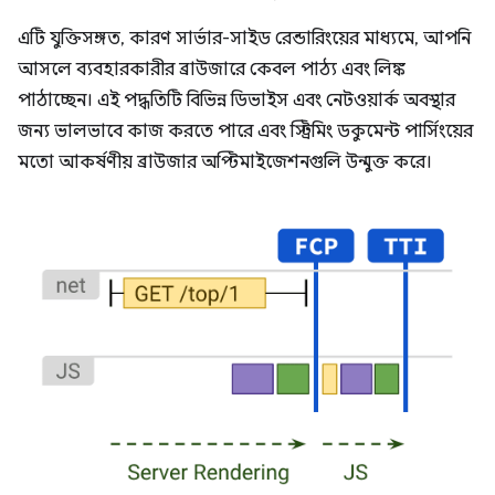
এটি যুক্তিসঙ্গত, কারণ সার্ভার-সাইড রেন্ডারিংয়ের মাধ্যমে, আপনি
আসলে ব্যবহারকারীর ব্রাউজারে কেবল পাঠ্য এবং লিঙ্ক
পাঠাচ্ছেন। এই পদ্ধতিটি বিভিন্ন ডিভাইস এবং নেটওয়ার্ক অবস্থার
জন্য ভালভাবে কাজ করতে পারে এবং স্ট্রিমিং ডকুমেন্ট পার্সিংয়ের
মতো আকর্ষণীয় ব্রাউজার অপ্টিমাইজেশনগুলি উন্মুক্ত করে।