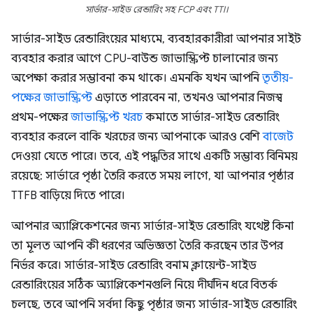
সার্ভার-সাইড রেন্ডারিং সহ FCP এবং TTI।
সার্ভার-সাইড রেন্ডারিংয়ের মাধ্যমে, ব্যবহারকারীরা আপনার সাইট
ব্যবহার করার আগে CPU-বাউন্ড জাভাস্ক্রিপ্ট চালানোর জন্য
অপেক্ষা করার সম্ভাবনা কম থাকে। এমনকি যখন আপনি
তৃতীয়-
পক্ষের জাভাস্ক্রিপ্ট
এড়াতে পারবেন না, তখনও আপনার নিজস্ব
প্রথম-পক্ষের
জাভাস্ক্রিপ্ট খরচ
কমাতে সার্ভার-সাইড রেন্ডারিং
ব্যবহার করলে বাকি খরচের জন্য আপনাকে আরও বেশি
বাজেট
দেওয়া যেতে পারে। তবে, এই পদ্ধতির সাথে একটি সম্ভাব্য বিনিময়
রয়েছে: সার্ভারে পৃষ্ঠা তৈরি করতে সময় লাগে, যা আপনার পৃষ্ঠার
TTFB বাড়িয়ে দিতে পারে।
আপনার অ্যাপ্লিকেশনের জন্য সার্ভার-সাইড রেন্ডারিং যথেষ্ট কিনা
তা মূলত আপনি কী ধরণের অভিজ্ঞতা তৈরি করছেন তার উপর
নির্ভর করে। সার্ভার-সাইড রেন্ডারিং বনাম ক্লায়েন্ট-সাইড
রেন্ডারিংয়ের সঠিক অ্যাপ্লিকেশনগুলি নিয়ে দীর্ঘদিন ধরে বিতর্ক
চলছে, তবে আপনি সর্বদা কিছু পৃষ্ঠার জন্য সার্ভার-সাইড রেন্ডারিং