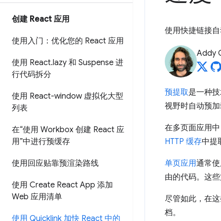
创建 React 应用
使用快捷链接自动
使用入门：优化您的 React 应用
Addy 
使用 React
.
lazy 和 Suspense 进
行代码拆分
预提取
是一种技
使用 React-window 虚拟化大型
视野时自动预加
列表
在多页面应用中
在“使用 Workbox 创建 React 应
用”中进行预缓存
HTTP 缓存
中提
使用回应贴靠预渲染路线
单页应用
通常使
由的代码。这些文
使用 Create React App 添加
Web 应用清单
尽管如此，在这
档。
使用 Quicklink 加快 React 中的