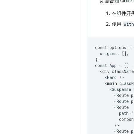
如需告知 Qui
在组件开
使用
wit
const options = {
  origins: [],

};

const App = () =
  <div className
    <Hero />

    <main classN
      <Suspense 
        <Route p
        <Route p
        <Route

          path="
          compon
        />

        <Route p