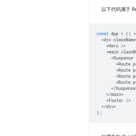
以下代码属于 Re
const
App
=
()
=
<
div
className
<
Hero
/
<
main
classN
<
Suspense
<
Route
p
<
Route
p
<
Route
p
<
Route
p
<
/Suspense
<
/main
<
Footer
/
<
/div
);