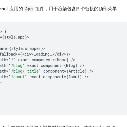
act 应用的
App
组件，用于渲染包含四个链接的顶部菜单：
>
(
=
{
style
.
app
}
ame
=
{
style
.
wrapper
}
fallback
=
{
<
div>Loading
…
<
/
div
>
}
ath
=
"/"
exact
component
=
{
Home
}
/
ath
=
"/blog"
exact
component
=
{
Blog
}
/
ath
=
"/blog/:title"
component
=
{
Article
}
/
ath
=
"/about"
exact
component
=
{
About
}
/