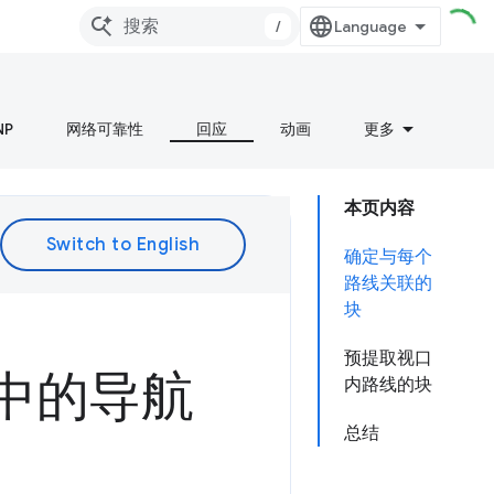
/
NP
网络可靠性
回应
动画
更多
本页内容
确定与每个
路线关联的
块
预提取视口
ct 中的导航
内路线的块
总结