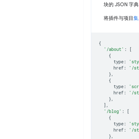
块的 JSON
将插件与项目
集
{
'/about'
:
[
{
type
:
'st
href
:
'/st
},
{
type
:
'scr
href
:
'/st
},
],
'/blog'
:
[
{
type
:
'st
href
:
'/st
},