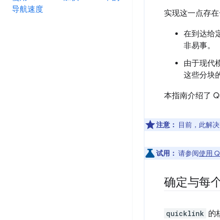
导航速度
实现这一点存在
在到达给
非易事。
由于现代
这些分块
本指南介绍了 Q
注意：
目前，此解
试用：
请参阅
使用 Qu
确定与每
quicklink
的