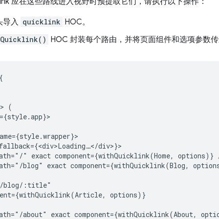
cklink 应在这些路线进入视野时预提取它们，请执行以下操作：
头导入
quicklink
HOC。
hQuicklink()
HOC 封装每个路由，并将页面组件和选项参数


> (

={style.app}>

ame={style.wrapper}>

fallback={<div>Loading…</div>}>

ath="/" exact component={withQuicklink(Home, options)} /
ath="/blog" exact component={withQuicklink(Blog, options
/blog/:title"

ent={withQuicklink(Article, options)}

ath="/about" exact component={withQuicklink(About, optio