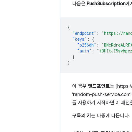
다음은
PushSubscription
에
{
"endpoint"
:
"https://ran
"keys"
:
{
"p256dh"
:
"BNcRdreALRF
"auth"
:
"tBHItJI5svbpe
}
}
이 경우
엔드포인트
는 [https
'random-push-service.
를 사용하기 시작하면 이 패턴
구독의
키
는 나중에 다룹니다.