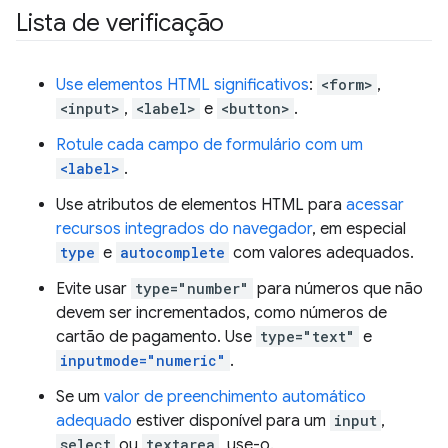
Lista de verificação
Use elementos HTML significativos
:
<form>
,
<input>
,
<label>
e
<button>
.
Rotule cada campo de formulário com um
<label>
.
Use atributos de elementos HTML para
acessar
recursos integrados do navegador
, em especial
type
e
autocomplete
com valores adequados.
Evite usar
type="number"
para números que não
devem ser incrementados, como números de
cartão de pagamento. Use
type="text"
e
inputmode="numeric"
.
Se um
valor de preenchimento automático
adequado
estiver disponível para um
input
,
select
ou
textarea
, use-o.