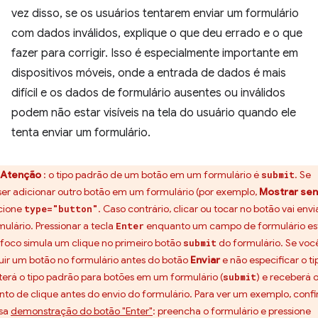
vez disso, se os usuários tentarem enviar um formulário
com dados inválidos, explique o que deu errado e o que
fazer para corrigir. Isso é especialmente importante em
dispositivos móveis, onde a entrada de dados é mais
difícil e os dados de formulário ausentes ou inválidos
podem não estar visíveis na tela do usuário quando ele
tenta enviar um formulário.
Atenção
: o tipo padrão de um botão em um formulário é
. Se
submit
ser adicionar outro botão em um formulário (por exemplo,
Mostrar se
cione
. Caso contrário, clicar ou tocar no botão vai envi
type="button"
mulário. Pressionar a tecla
enquanto um campo de formulário es
Enter
foco simula um clique no primeiro botão
do formulário. Se voc
submit
luir um botão no formulário antes do botão
Enviar
e não especificar o ti
 terá o tipo padrão para botões em um formulário (
) e receberá 
submit
nto de clique antes do envio do formulário. Para ver um exemplo, confi
sa
demonstração do botão "Enter"
: preencha o formulário e pressione