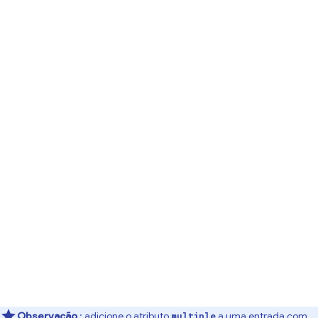
Observação
: adicione o atributo
a uma entrada com
multiple