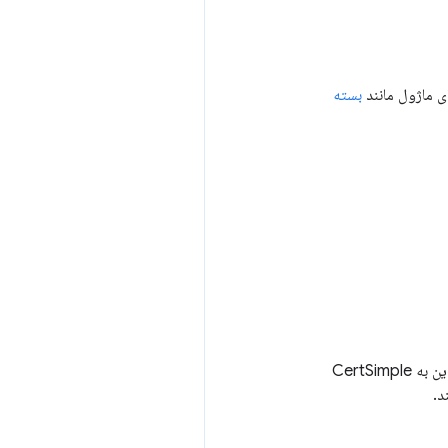
ی ماژول مانند
بسته
را در نظر بگیرید. بروتلی از gzip در نسبت فشرده سازی بهتر عمل می کند. این به CertSimple
د.