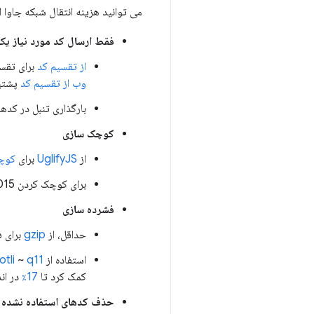
می توانید هزینه انتقال شبکه جاوا 
فقط ارسال کد مورد نیاز یک 
از تقسیم کد
برای تقسی
وب
از تقسیم کد
پشتیب
بارگذاری تنبل در کده
کوچک سازی
از
UglifyJS
برای
کوچ
برای کوچک کردن ES2015+
فشرده سازی
حداقل، از
gzip
برای ف
استفاده از
q11
~
otli
کمک کرد تا
17٪
در انداز
حذف کدهای استفاده نشده