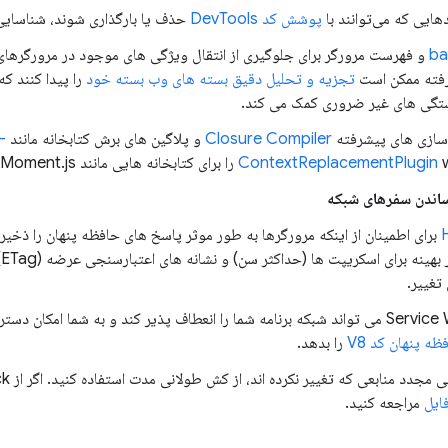
هایی که می‌توانند با
پوشش کد DevTools
حذف یا بارگذاری شوند، شناسایی
ba
و فهرست مرورگر برای جلوگیری از انتقال ویژگی های موجود در مرورگرهای 
فته ممکن است
تجزیه و تحلیل دقیق بسته های وب بسته خود
را پیدا کنند ک
ستگی های غیر ضروری کمک می کند.
سازی های پیشرفته
Closure Compiler
و پلاگین های برش کتابخانه مانند
-
ببینید.
ContextReplacementPlugin
ساندن سفرهای شبکه
برای اطمینان از اینکه مرورگرها به طور موثر پاسخ های حافظه پنهان را ذخیره
کن
تغییر.
ذخیره سازی Service Worker می تواند شبکه برنامه شما را انعطاف پذیر کند و به شما امکا
ظه پنهان کد V8
را بدهد.
ایل
مراجعه کنید.