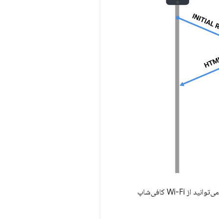
یک کاربر ممکن است در واقع 3G، 4G یا Wi-Fi نباشد. می‌توانید از Wi-Fi کافی‌شاپ