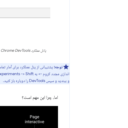
پانل عملکرد Chrome DevTools > پایین به بالا. با فعال کردن Runtime Call Stats V8، می توانیم زمان صرف شده در مراحلی مانند تجزیه و کامپایل را مشاهده کنیم.
توجه:
اندازی مجدد کروم -> به DevTools -> Settings -> Experiments -> Shift را 6 بار بزنید -> گزینه ای به نام
و ببندید و سپس DevTools را دوباره باز کنید.
اما، چرا این مهم است؟