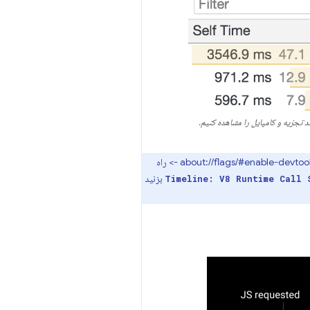
پشتیبانی از پنل عملکرد برای آمار تماس در زمان اجرا در حال حاضر آزمایشی است. برای فعال کردن، به آدرس about://flags/#enable-devtools-experiments -> راه
بزنید
Timeline: V8 Runtime Call 