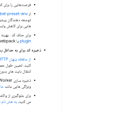
فرصت‌هایی را برای کد
از
bel-preset-env
توسعه دهندگان پیشر
هایی برای کاهش واب
برای حذف کد
،
بهینه 
plugin
یا
webpack را برای کتابخانه هایی مانند Moment.js 
ذخیره کد برای به حداقل ر
از حافظه پنهان HTTP
انتقال بایت های بدون 
ویژگی هایی مانند
حاف
می کنید،
به هش نام ف