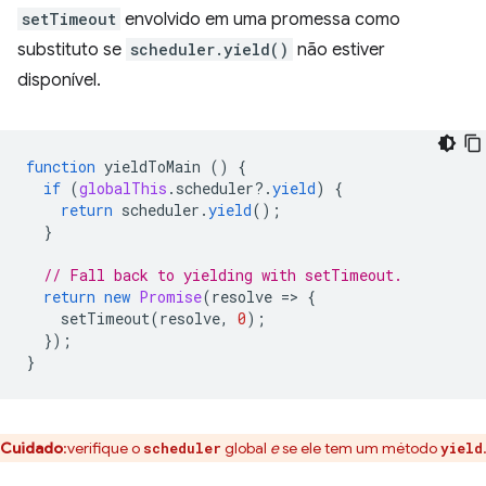
setTimeout
envolvido em uma promessa como
substituto se
scheduler.yield()
não estiver
disponível.
function
yieldToMain
()
{
if
(
globalThis
.
scheduler
?
.
yield
)
{
return
scheduler
.
yield
();
}
// Fall back to yielding with setTimeout.
return
new
Promise
(
resolve
=
>
{
setTimeout
(
resolve
,
0
);
});
}
Cuidado
:verifique o
global
e
se ele tem um método
scheduler
yield