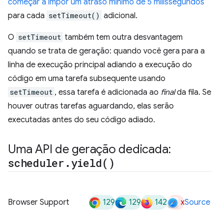
começar a impor um atraso mínimo de 5 milissegundos
para cada
setTimeout()
adicional.
O
setTimeout
também tem outra desvantagem
quando se trata de geração: quando você gera para a
linha de execução principal adiando a execução do
código em uma tarefa subsequente usando
setTimeout
, essa tarefa é adicionada ao
final
da fila. Se
houver outras tarefas aguardando, elas serão
executadas antes do seu código adiado.
Uma API de geração dedicada:
scheduler
.
yield(
)
129
129
142
x
Browser Support
Source