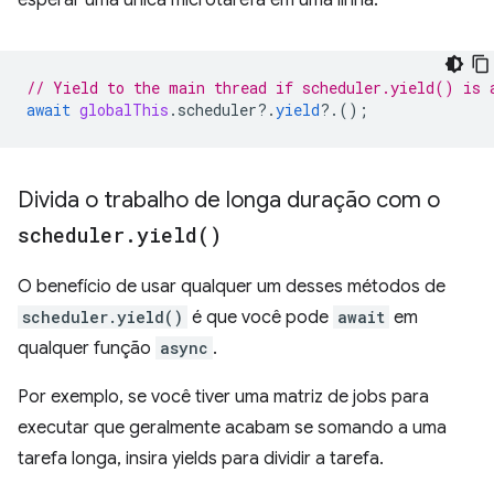
esperar uma única microtarefa em uma linha:
// Yield to the main thread if scheduler.yield() is 
await
globalThis
.
scheduler
?
.
yield
?
.();
Divida o trabalho de longa duração com o
scheduler
.
yield(
)
O benefício de usar qualquer um desses métodos de
scheduler.yield()
é que você pode
await
em
qualquer função
async
.
Por exemplo, se você tiver uma matriz de jobs para
executar que geralmente acabam se somando a uma
tarefa longa, insira yields para dividir a tarefa.