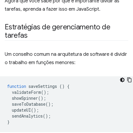
Agora que você sabe por que é importante dividir as
tarefas, aprenda a fazer isso em JavaScript.
Estratégias de gerenciamento de
tarefas
Um conselho comum na arquitetura de software é dividir
o trabalho em funções menores:
function
saveSettings
()
{
validateForm
();
showSpinner
();
saveToDatabase
();
updateUI
();
sendAnalytics
();
}