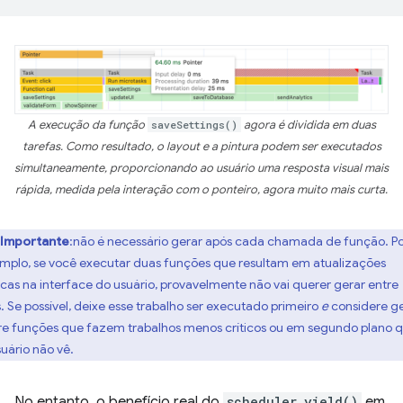
A execução da função
saveSettings()
agora é dividida em duas
tarefas. Como resultado, o layout e a pintura podem ser executados
simultaneamente, proporcionando ao usuário uma resposta visual mais
rápida, medida pela interação com o ponteiro, agora muito mais curta.
Importante
:não é necessário gerar após cada chamada de função. P
mplo, se você executar duas funções que resultam em atualizações
ticas na interface do usuário, provavelmente não vai querer gerar entre
s. Se possível, deixe esse trabalho ser executado primeiro
e
considere g
re funções que fazem trabalhos menos críticos ou em segundo plano 
suário não vê.
No entanto, o benefício real do
scheduler.yield()
em