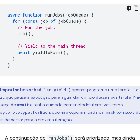
async
function
runJobs
(
jobQueue
)
{
for
(
const
job
of
jobQueue
)
{
// Run the job:
job
();
// Yield to the main thread:
await
yieldToMain
();
}
}
Importante
:o
apenas programa uma tarefa. É o
scheduler.yield()
que pausa a execução para aguardar o início dessa nova tarefa. Nã
it
ueça do
e tenha cuidado com métodos iterativos como
await
, que não esperam cada callback ser resolvid
ay.prototype.forEach
es de passar para a próxima iteração.
A continuação de
runJobs()
será priorizada, mas ainda