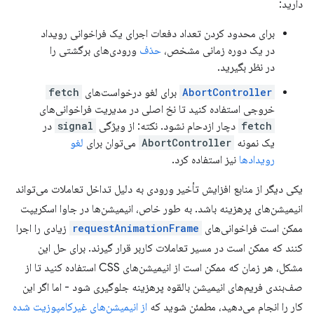
دارید:
برای محدود کردن تعداد دفعات اجرای یک فراخوانی رویداد
در یک دوره زمانی مشخص،
حذف
ورودی‌های برگشتی را
در نظر بگیرید.
AbortController
برای لغو درخواست‌های
fetch
خروجی استفاده کنید تا نخ اصلی در مدیریت فراخوانی‌های
fetch
دچار ازدحام نشود. نکته: از ویژگی
signal
در
یک نمونه
AbortController
می‌توان برای
لغو
رویدادها
نیز استفاده کرد.
یکی دیگر از منابع افزایش تأخیر ورودی به دلیل تداخل تعاملات می‌تواند
انیمیشن‌های پرهزینه باشد. به طور خاص، انیمیشن‌ها در جاوا اسکریپت
ممکن است فراخوانی‌های
requestAnimationFrame
زیادی را اجرا
کنند که ممکن است در مسیر تعاملات کاربر قرار گیرند. برای حل این
مشکل، هر زمان که ممکن است از انیمیشن‌های CSS استفاده کنید تا از
صف‌بندی فریم‌های انیمیشن بالقوه پرهزینه جلوگیری شود - اما اگر این
کار را انجام می‌دهید، مطمئن شوید که
از انیمیشن‌های غیرکامپوزیت شده