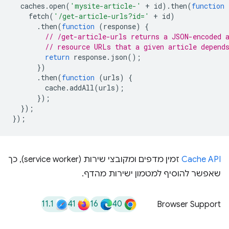
caches
.
open
(
'mysite-article-'
+
id
).
then
(
function
fetch
(
'/get-article-urls?id='
+
id
)
.
then
(
function
(
response
)
{
// /get-article-urls returns a JSON-encoded 
// resource URLs that a given article depend
return
response
.
json
();
})
.
then
(
function
(
urls
)
{
cache
.
addAll
(
urls
);
});
});
});
Cache API
זמין מדפים ומקובצי שירות (service worker), כך
שאפשר להוסיף למטמון ישירות מהדף.
11.1
41
16
40
Browser Support