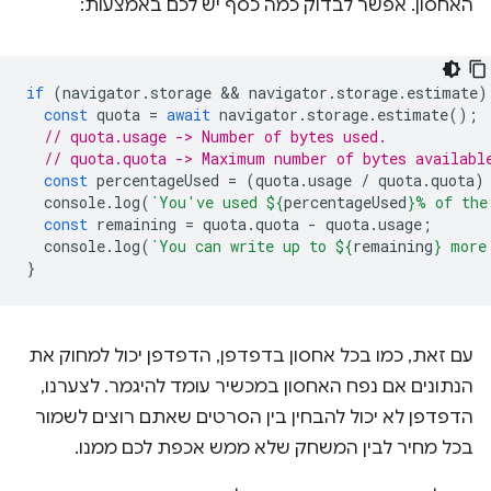
האחסון. אפשר לבדוק כמה כסף יש לכם באמצעות:
if
(
navigator
.
storage
 && 
navigator
.
storage
.
estimate
)
const
quota
=
await
navigator
.
storage
.
estimate
();
// quota.usage -> Number of bytes used.
// quota.quota -> Maximum number of bytes availabl
const
percentageUsed
=
(
quota
.
usage
/
quota
.
quota
)
console
.
log
(
`You've used 
${
percentageUsed
}
% of the
const
remaining
=
quota
.
quota
-
quota
.
usage
;
console
.
log
(
`You can write up to 
${
remaining
}
 more
}
עם זאת, כמו בכל אחסון בדפדפן, הדפדפן יכול למחוק את
הנתונים אם נפח האחסון במכשיר עומד להיגמר. לצערנו,
הדפדפן לא יכול להבחין בין הסרטים שאתם רוצים לשמור
בכל מחיר לבין המשחק שלא ממש אכפת לכם ממנו.