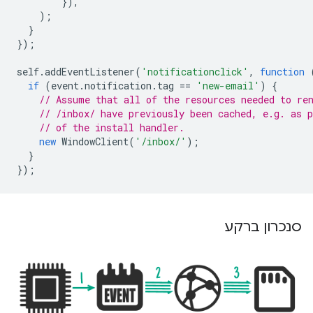
}),
);
}
});
self
.
addEventListener
(
'notificationclick'
,
function
if
(
event
.
notification
.
tag
==
'new-email'
)
{
// Assume that all of the resources needed to re
// /inbox/ have previously been cached, e.g. as p
// of the install handler.
new
WindowClient
(
'/inbox/'
);
}
});
סנכרון ברקע