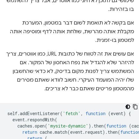
שימושי גם לתוכן לא חיוני כמו אווטרים, אבל צריך להשתמש
בו בזהירות.
אם בקשה לא תואמת לשום דבר במטמון, המערכת
מקבלת אותה מהרשת, שולחת אותה לדף ומוסיפה אותה
למטמון בו-זמנית.
אם עושים את זה לטווח של כתובות URL, כמו אווטרים, צריך
להיזהר שלא להגדיל את נפח האחסון של המקור. אם
המשתמש צריך לפנות מקום בדיסק, לא כדאי שהחשבון
שלו יהיה המועמד העיקרי. חשוב לוודא שאתם מסירים
מהמטמון פריטים שאתם כבר לא צריכים.
self
.
addEventListener
(
'fetch'
,
function
(
event
)
{
event
.
respondWith
(
caches
.
open
(
'mysite-dynamic'
).
then
(
function
(
cac
return
cache
.
match
(
event
.
request
).
then
(
functio
return
(