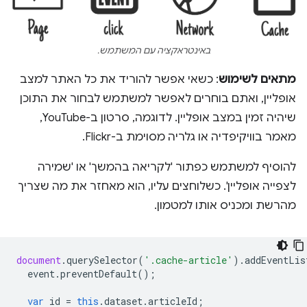
באינטראקציה עם המשתמש.
מתאים לשימוש
: כשאי אפשר להוריד את כל האתר למצב
אופליין, ואתם בוחרים לאפשר למשתמש לבחור את התוכן
שיהיה זמין במצב אופליין. לדוגמה, סרטון ב-YouTube,
מאמר בוויקיפדיה או גלריה מסוימת ב-Flickr.
להוסיף למשתמש כפתור 'לקריאה בהמשך' או 'שמירה
לצפייה אופליין'. כשלוחצים עליו, הוא מאחזר את מה שצריך
מהרשת ומכניס אותו למטמון.
document
.
querySelector
(
'.cache-article'
).
addEventLis
event
.
preventDefault
();
var
id
=
this
.
dataset
.
articleId
;