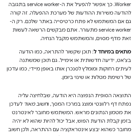
Worker. כך אפשר להפעיל את ה-service worker בתגובה
להודעה משירות ההודעות של מערכת ההפעלה. זה קורה
גם אם המשתמש לא פתח כרטיסייה באתר שלכם. רק ה-
service worker מתעורר. אתם מבקשים הרשאה לעשות
זאת מדף מסוים, והמשתמש מקבל הנחיה.
מתאים במיוחד ל
: תוכן שקשור להתראה, כמו הודעה
בצ'אט, ידיעה חדשותית או אימייל. גם תוכן שמשתנה
לעיתים רחוקות ומומלץ לסנכרן אותו באופן מיידי, כמו עדכון
של רשימת מטלות או שינוי ביומן.
התוצאה הסופית הנפוצה היא הודעה, שבלחיצה עליה
נפתח דף רלוונטי ומוצג במרכז המסך, ו
חשוב מאוד
לעדכן
את מטמון הנתונים מראש. המשתמש מחובר לאינטרנט
בזמן קבלת הודעת הפוש, אבל יכול להיות שהוא לא יהיה
מחובר כשהוא יבצע אינטראקציה עם ההתראה, ולכן חשוב