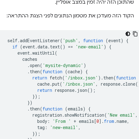
שהתוכן הזה יהיה זמין במצב אופליין.
הקוד הזה מעדכן את מטמון הנתונים לפני הצגת ההתראה:
self
.
addEventListener
(
'push'
,
function
(
event
)
{
if
(
event
.
data
.
text
()
==
'new-email'
)
{
event
.
waitUntil
(
caches
.
open
(
'mysite-dynamic'
)
.
then
(
function
(
cache
)
{
return
fetch
(
'/inbox.json'
).
then
(
function
cache
.
put
(
'/inbox.json'
,
response
.
clone
(
return
response
.
json
();
});
})
.
then
(
function
(
emails
)
{
registration
.
showNotification
(
'New email'
,
body
:
'From '
+
emails
[
0
].
from
.
name
,
tag
:
'new-email'
,
});