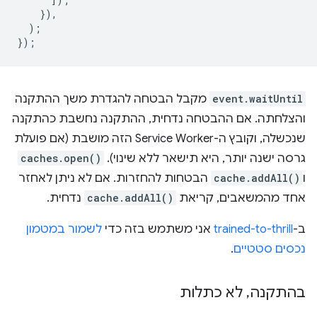
}),
);
});
event.waitUntil
מקבל הבטחה להגדרת משך ההתקנה
והצלחתה. אם ההבטחה נדחית, ההתקנה נחשבת כהתקנה
שנכשלה, וקובץ ה-Service Worker הזה מושבת (אם פועלת
גרסה ישנה יותר, היא תישאר ללא שינוי).
caches.open()
ו
cache.addAll()
הבטחות להחזרות. אם לא ניתן לאחזר
אחד מהמשאבים, קריאת
cache.addAll()
נדחית.
ב-
trained-to-thrill
אני משתמש בזה כדי
לשמור במטמון
נכסים סטטיים
.
בהתקנה
,
לא כתלות