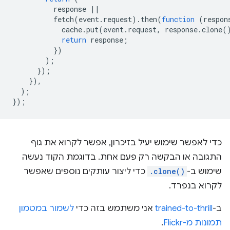
response
||
fetch
(
event
.
request
).
then
(
function
(
respon
cache
.
put
(
event
.
request
,
response
.
clone
(
return
response
;
})
);
});
}),
);
});
כדי לאפשר שימוש יעיל בזיכרון, אפשר לקרוא את גוף
התגובה או הבקשה רק פעם אחת. בדוגמת הקוד נעשה
שימוש ב-
.clone()
כדי ליצור עותקים נוספים שאפשר
לקרוא בנפרד.
ב-
trained-to-thrill
אני משתמש בזה כדי
לשמור במטמון
תמונות מ-Flickr
.