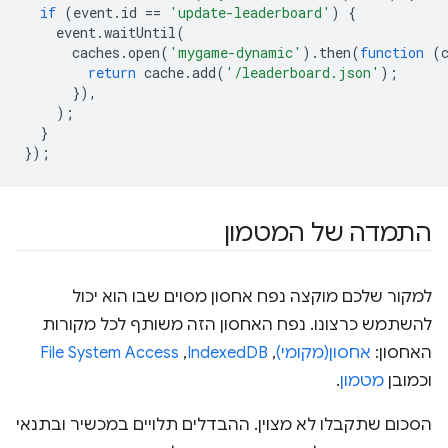
if
(
event
.
id
==
'update-leaderboard'
)
{
event
.
waitUntil
(
caches
.
open
(
'mygame-dynamic'
).
then
(
function
(
return
cache
.
add
(
'/leaderboard.json'
);
}),
);
}
});
התמדה של המטמון
למקור שלכם מוקצה נפח אחסון מסוים שבו הוא יכול
להשתמש כרצונו. נפח האחסון הזה משותף לכל מקורות
האחסון:
אחסון(מקומי)
,‏
IndexedDB
,‏
File System Access
וכמובן
מטמון
.
הסכום שתקבלו לא מצוין. ההבדלים תלויים במכשיר ובתנאי