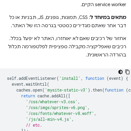
service worker הקיים.
מתאים במיוחד ל
: CSS, תמונות, גופנים, JS, תבניות או כל
דבר אחר שאתם מגדירים כסטטי בגרסה הזו של האתר.
אחזור של רכיבים שאם לא יאוחזרו, האתר לא יפעל בכלל.
רכיבים שאפליקציה מקבילה ספציפית לפלטפורמה תכלול
בהורדה הראשונית.
self
.
addEventListener
(
'install'
,
function
(
event
)
{
event
.
waitUntil
(
caches
.
open
(
'mysite-static-v3'
).
then
(
function
(
c
return
cache
.
addAll
([
'/css/whatever-v3.css'
,
'/css/imgs/sprites-v6.png'
,
'/css/fonts/whatever-v8.woff'
,
'/js/all-min-v4.js'
,
// etc.
]);