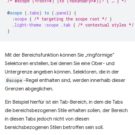
/* @scope (<root>#) [to (<boundary>#)]? { … } */
@
scope
(
.
tabs
)
to
(
.
panel
)
{
:
scope
{
/* targeting the scope root */
}
.
light-theme
:
scope
.
tab
{
/* contextual styles */
}
Mit der Bereichsfunktion können Sie „ringförmige“
Selektoren erstellen, bei denen Sie eine Ober- und
Untergrenze angeben können. Selektoren, die in der
@scope
-Regel enthalten sind, werden innerhalb dieser
Grenzen abgeglichen.
Ein Beispiel hierfür ist ein Tab-Bereich, in dem die Tabs
die bereichsbezogenen Stile erhalten sollen, der Bereich
in diesen Tabs jedoch nicht von diesen
bereichsbezogenen Stilen betroffen sein soll.