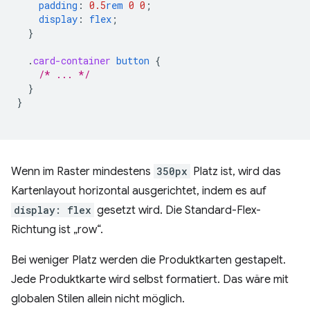
padding
:
0.5
rem
0
0
;
display
:
flex
;
}
.
card-container
button
{
/* ... */
}
}
Wenn im Raster mindestens
350px
Platz ist, wird das
Kartenlayout horizontal ausgerichtet, indem es auf
display: flex
gesetzt wird. Die Standard-Flex-
Richtung ist „row“.
Bei weniger Platz werden die Produktkarten gestapelt.
Jede Produktkarte wird selbst formatiert. Das wäre mit
globalen Stilen allein nicht möglich.