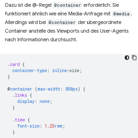
Dazu ist die @-Regel
@container
erforderlich. Sie
funktioniert ähnlich wie eine Media-Anfrage mit
@media
.
Allerdings wird bei
@container
der übergeordnete
Container anstelle des Viewports und des User-Agents
nach Informationen durchsucht.
.
card
{
container-type
:
inline
-
size
;
}
@
container
(
max-width
:
850px
)
{
.
links
{
display
:
none
;
}
.
time
{
font-size
:
1.25
rem
;
}