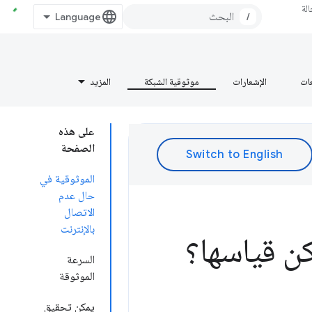
لة
/
عات
الإشعارات
موثوقية الشبكة
المزيد
على هذه
الصفحة
الموثوقية في
حال عدم
الاتصال
بالإنترنت
ن قياسها؟
السرعة
الموثوقة
يمكن تحقيق