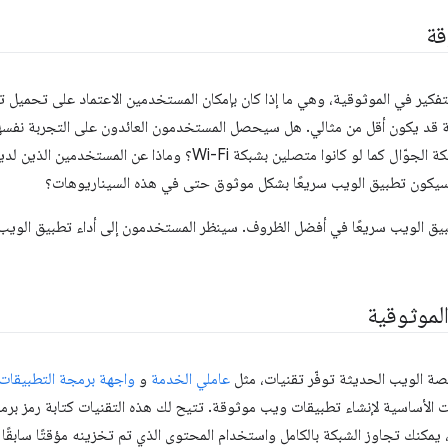
قة
فكير في الموثوقية، وهي ما إذا كان بإمكان المستخدمين الاعتماد على تحميل 
ة قد يكون أقل من مثالي. هل سيحصل المستخدمون العائدون على التجربة نفسها
يكونون متصلين بشبكة الجوّال كما لو كانوا متصلين بشبكة Wi-Fi
سيكون تطبيق الويب سريعًا بشكل موثوق حتى في هذه السيناريوهات؟
بيق الويب سريعًا في أفضل الظروف. سينظر المستخدمون إلى أداء تطبيق الوي
لموثوقية
منصة الويب الحديثة توفّر تقنيات، مثل
عاملي الخدمة
و
واجهة برمجة التطبيقات ache Storage API
نات الأساسية لإنشاء تطبيقات ويب موثوقة. تتيح لك هذه التقنيات كتابة رمز بر
 يمكنك تجاوز الشبكة بالكامل واستخدام المحتوى الذي تم تخزينه مؤقتًا سابقًا ب