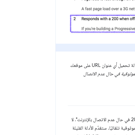
ما الذي يتم اختباره هنا؟ الأمر بسيط، إذ يتم محاكاة فقدان الاتصال بالشبكة داخل المتصفّح، ثم محاولة تحميل أي عنوان URL على موقعك
موثوقية في حال عدم الاتصال
إذا كنت في بداية رحلتك، فمن المحتمل جدًا أن تحصل على نتيجة سلبية لفحص "يستجيب برمز 200 في حال عدم الاتصال بالإنترنت". لا
قية تلقائيًا. ستقدّم الأدلة القليلة