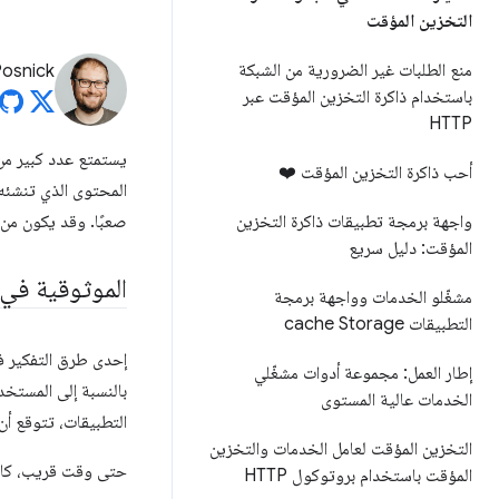
التخزين المؤقت
منع الطلبات غير الضرورية من الشبكة
Posnick
باستخدام ذاكرة التخزين المؤقت عبر
HTTP
يستمتع عدد كبير من
أحب ذاكرة التخزين المؤقت ❤️
المحتوى الذي تنشئه
واجهة برمجة تطبيقات ذاكرة التخزين
صعبًا. وقد يكون من
المؤقت: دليل سريع
الموثوقية في 
مشغّلو الخدمات وواجهة برمجة
التطبيقات cache Storage
إحدى طرق التفكير في
إطار العمل: مجموعة أدوات مشغّلي
بالنسبة إلى المستخد
الخدمات عالية المستوى
التطبيقات، تتوقع أن ت
التخزين المؤقت لعامل الخدمات والتخزين
حتى وقت قريب، كان
المؤقت باستخدام بروتوكول HTTP