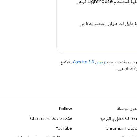
التالية التقنيات التي تحتاج إليها لتحديد المحتوى الذي يتم تحميله في تطبيق الويب، وستعلّمك كيفية استخدام Lighthouse لجعل
يات التدقيق بمثابة دليل لك طوال رحلتك، بدءًا من
الرموز مرخّصة بموجب
ترخيص Apache 2.0‏
. للاطّلاع
وى ذو صلة
Follow
 لمطوّري البرامج
@ChromiumDev on X
ات Chromium
YouTube