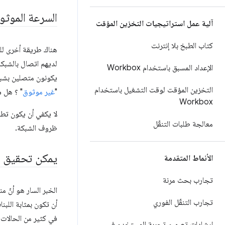
السرعة الموثو
آلية عمل استراتيجيات التخزين المؤقت
كتاب الطبخ بلا إنترنت
هناك طريقة أخرى للت
لديهم اتصال بالشبك
الإعداد المسبق باستخدام Workbox
التخزين المؤقت لوقت التشغيل باستخدام
"
غير موثوق
" ؟ هل 
Workbox
لا يكفي أن يكون تط
معالجة طلبات التنقّل
ظروف الشبكة.
يمكن تحقيق ا
الأنماط المتقدمة
تجارب بحث مرنة
الخبر السار هو أنّ 
تجارب التنقّل الفوري
أن تكون بمثابة اللب
في كثير من الحالات،
إرشادات تصميم تجربة المستخدم في