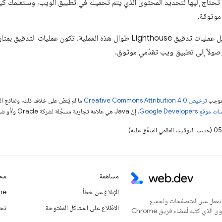
موثوقة.
ننصحك بإعادة تشغيل عمليات تدقيق Lighthouse طوال هذه العملية. تكون عمل
ولاً إلى تطبيق ويب تقدّمي موثوق.
بموجب
ترخيص Creative Commons Attribution 4.0‏
ما لم يُنصّ على خلاف ذلك، ونماذج 
قع Google Developers‏
. إنّ Java هي علامة تجارية مسجَّلة لشركة Oracle و/أو شركائها التابعين.
مساهمة
محت
الإبلاغ عن خطأ
Chrome
 تعمل عبر المتصفحات ولجميع
الاطّلاع على المشاكل المفتوحة
تحديث
المستخدمين. يُعدّ هذا الموقع الإلكتروني المركز الرئيسي للمحتوى الذي كتبه أعضاء فريق Chrome