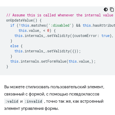
// Assume this is called whenever the internal value
onUpdateValue
()
{
if
(
!
this
.
matches
(
':disabled'
)
 && 
this
.
hasAttribu
this
.
value_
 < 
0
)
{
this
.
internals_
.
setValidity
({
customError
:
true
},
}
else
{
this
.
internals_
.
setValidity
({});
}
this
.
internals
.
setFormValue
(
this
.
value_
);
}
Вы можете стилизовать пользовательский элемент,
связанный с формой, с помощью псевдоклассов
:valid
и
:invalid
, точно так же, как встроенный
элемент управления формы.