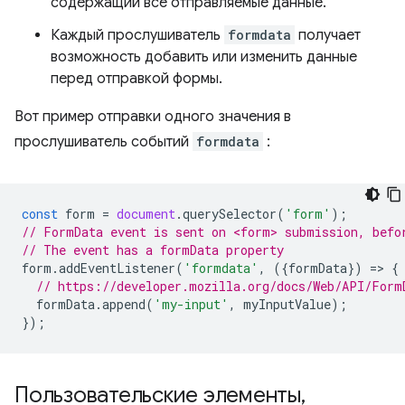
содержащий все отправляемые данные.
Каждый прослушиватель
formdata
получает
возможность добавить или изменить данные
перед отправкой формы.
Вот пример отправки одного значения в
прослушиватель событий
formdata
:
const
form
=
document
.
querySelector
(
'form'
);
// FormData event is sent on <form> submission, befo
// The event has a formData property
form
.
addEventListener
(
'formdata'
,
({
formData
})
=
>
{
// https://developer.mozilla.org/docs/Web/API/Form
formData
.
append
(
'my-input'
,
myInputValue
);
});
Пользовательские элементы
,