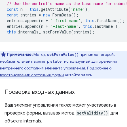
// Use the control's name as the base name for submi
const
n
=
this
.
getAttribute
(
'name'
);
const
entries
=
new
FormData
();
entries
.
append
(
n
+
'-first-name'
,
this
.
firstName_
);
entries
.
append
(
n
+
'-last-name'
,
this
.
lastName_
);
this
.
internals_
.
setFormValue
(
entries
);
Примечание:
Метод
принимает второй,
setFormValue()
необязательный параметр
, используемый для хранения
state
внутреннего состояния элемента управления. Подробнее о
восстановлении состояния формы
читайте здесь.
Проверка входных данных
Ваш элемент управления также может участвовать в
проверке формы, вызывая метод
setValidity()
для
объекта internals.