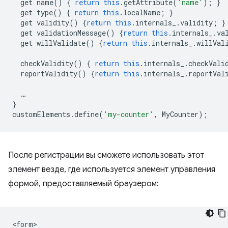
get
name
()
{
return
this
.
getAttribute
(
'name'
);
}
get
type
()
{
return
this
.
localName
;
}
get
validity
()
{
return
this
.
internals_
.
validity
;
}
get
validationMessage
()
{
return
this
.
internals_
.
va
get
willValidate
()
{
return
this
.
internals_
.
willVal
checkValidity
()
{
return
this
.
internals_
.
checkVali
reportValidity
()
{
return
this
.
internals_
.
reportVal
…
}
customElements
.
define
(
'my-counter'
,
MyCounter
);
После регистрации вы сможете использовать этот
элемент везде, где используется элемент управления
формой, предоставляемый браузером:
<form>
