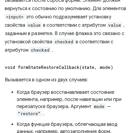
Вызывается после сброса формы. Элемент должен
вернуться к состоянию по умолчанию. Для элементов
<input>
это обычно подразумевает установку
свойства
value
в соответствии с атрибутом
value
,
заданным в разметке. В случае флажка это связано с
установкой свойства
checked
в соответствии с
атрибутом
checked
.
void
formStateRestoreCallback(
state
,
mode)
Вызывается в одном из двух случаев:
Когда браузер восстанавливает состояние
элемента, например, после навигации или при
перезапуске браузера. Аргумент
mode
—
"restore"
.
Когда функция браузера, облегчающая ввод
данных, например, автозаполнение форм,