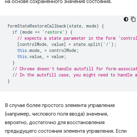
на основе сохраненного значения состояния.
formStateRestoreCallback
(
state
,
mode
)
{
if
(
mode
==
'restore'
)
{
// expects a state parameter in the form 'contro
[
controlMode
,
value
]
=
state
.
split
(
'/'
);
this
.
mode_
=
controlMode
;
this
.
value_
=
value
;
}
// Chrome doesn't handle autofill for form-associa
// In the autofill case, you might need to handle 
}
В случае более простого элемента управления
(например, числового поля ввода) значения,
вероятно, достаточно для восстановления
предыдущего состояния элемента управления. Если