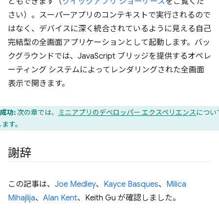
ともできます（
クイックアプリ ショーケース
をご覧くだ
さい）。スーパーアプリのコンテキストで実行されるので
はなく、デバイスに深く統合されているように見える自己
完結型の全画面アプリケーションとして起動します。バッ
クグラウンドでは、JavaScript ブリッジを提供するオペレ
ーティング システムによってレンダリングされた全画面
表示で開きます。
成功:
次の章では、
ミニアプリのデベロッパー エクスペリエンス
につい
します。
謝辞
この記事は、
Joe Medley
、
Kayce Basques
、
Milica
Mihajlija
、
Alan Kent
、Keith Gu が確認しました。