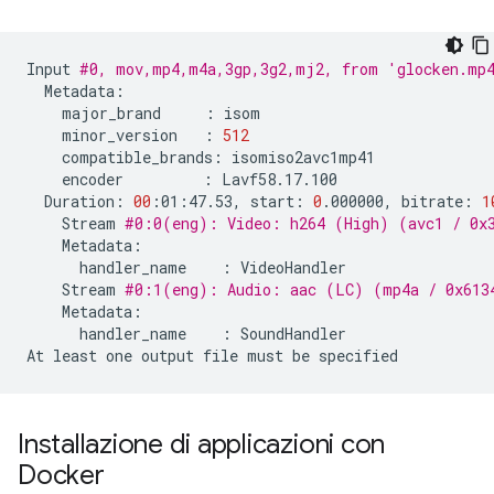
Input
#0, mov,mp4,m4a,3gp,3g2,mj2, from 'glocken.mp
major_brand
:
minor_version
:
512
compatible_brands:
encoder
:
Duration:
00
:01:47.53,
start:
0
.000000,
bitrate:
1
Stream
#0:0(eng): Video: h264 (High) (avc1 / 0x3
handler_name
:
Stream
#0:1(eng): Audio: aac (LC) (mp4a / 0x6134
handler_name
:
SoundHandler

At
least
one
output
file
must
be
Installazione di applicazioni con
Docker