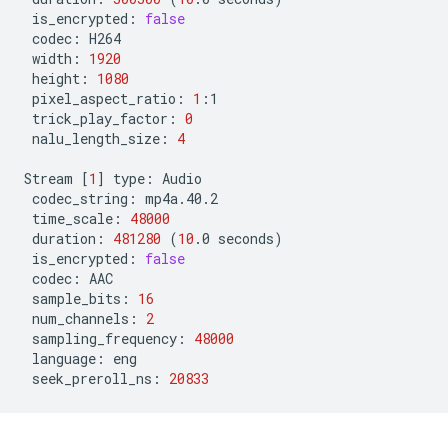
is_encrypted:
false
codec:
width:
1920
height:
1080
pixel_aspect_ratio:
1
trick_play_factor:
0
nalu_length_size:
4
Stream
[
1
]
type:
codec_string:
time_scale:
48000
duration:
481280
(
10
.0
seconds
)
is_encrypted:
false
codec:
sample_bits:
16
num_channels:
2
sampling_frequency:
48000
language:
seek_preroll_ns:
20833