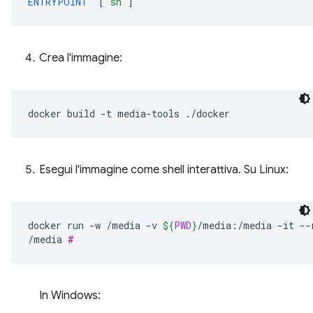
ENTRYPOINT
[
"sh"
]
Crea l'immagine:
docker
build
-t
media-tools
Esegui l'immagine come shell interattiva. Su Linux:
docker
run
-w
/media
-v
${
PWD
}
/media:/media
-it
--
/media
#
In Windows: