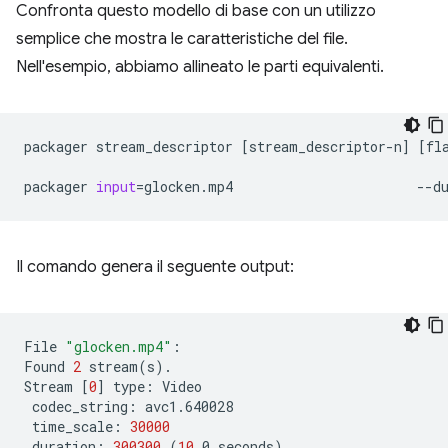
Confronta questo modello di base con un utilizzo
semplice che mostra le caratteristiche del file.
Nell'esempio, abbiamo allineato le parti equivalenti.
packager
stream_descriptor
[
stream_descriptor-n
]
[
fl
packager
input
=
glocken.mp4
Il comando genera il seguente output:
File
"glocken.mp4"
:

Found
2
stream
(
s
)
.

Stream
[
0
]
type:
codec_string:
time_scale:
30000
duration:
300300
(
10
.0
seconds
)