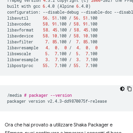
ffmpeg
version
4
.3.2
Copyright
(
c
)
2000
-2021
the
FFm
built
with
gcc
6
.4.0
(
Alpine
6
.4.0
)
configuration:
--disable-debug
--disable-doc
--disab
libavutil
56
.
51
.100
/
56
.
51
.100

libavcodec
58
.
91
.100
/
58
.
91
.100

libavformat
58
.
45
.100
/
58
.
45
.100

libavdevice
58
.
10
.100
/
58
.
10
.100

libavfilter
7
.
85
.100
/
7
.
85
.100

libavresample
4
.
0
.
0
/
4
.
0
.
0
libswscale
5
.
7
.100
/
5
.
7
.100

libswresample
3
.
7
.100
/
3
.
7
.100

libpostproc
55
.
7
.100
/
55
.
7
/media
# packager --version
packager
version
Ora che hai provato a utilizzare Shaka Packager e