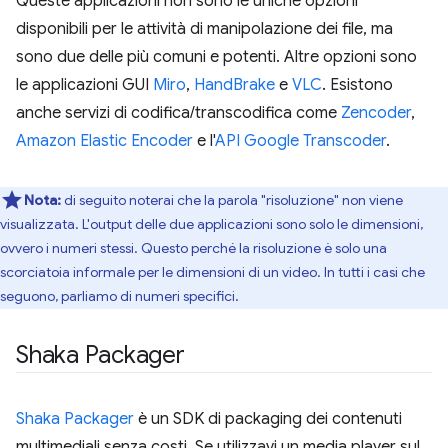
Queste applicazioni non sono le uniche opzioni
disponibili per le attività di manipolazione dei file, ma
sono due delle più comuni e potenti. Altre opzioni sono
le applicazioni GUI
Miro
,
HandBrake
e
VLC
. Esistono
anche servizi di codifica/transcodifica come
Zencoder
,
Amazon Elastic Encoder
e l'
API Google Transcoder
.
Nota:
di seguito noterai che la parola "risoluzione" non viene
visualizzata. L'output delle due applicazioni sono solo le dimensioni,
ovvero i numeri stessi. Questo perché la risoluzione è solo una
scorciatoia informale per le dimensioni di un video. In tutti i casi che
seguono, parliamo di numeri specifici.
Shaka Packager
Shaka Packager
è un SDK di packaging dei contenuti
multimediali senza costi. Se utilizzavi un media player sul