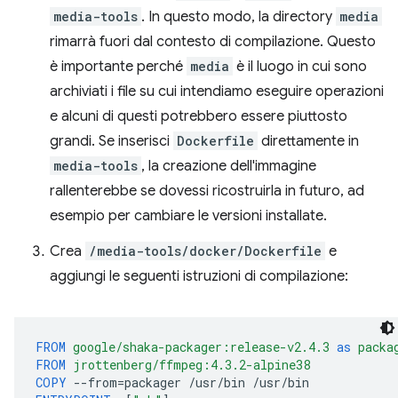
media-tools
. In questo modo, la directory
media
rimarrà fuori dal contesto di compilazione. Questo
è importante perché
media
è il luogo in cui sono
archiviati i file su cui intendiamo eseguire operazioni
e alcuni di questi potrebbero essere piuttosto
grandi. Se inserisci
Dockerfile
direttamente in
media-tools
, la creazione dell'immagine
rallenterebbe se dovessi ricostruirla in futuro, ad
esempio per cambiare le versioni installate.
Crea
/media-tools/docker/Dockerfile
e
aggiungi le seguenti istruzioni di compilazione:
FROM
google/shaka-packager:release-v2.4.3
as
packa
FROM
jrottenberg/ffmpeg:4.3.2-alpine38
COPY
--from
=
packager
/usr/bin