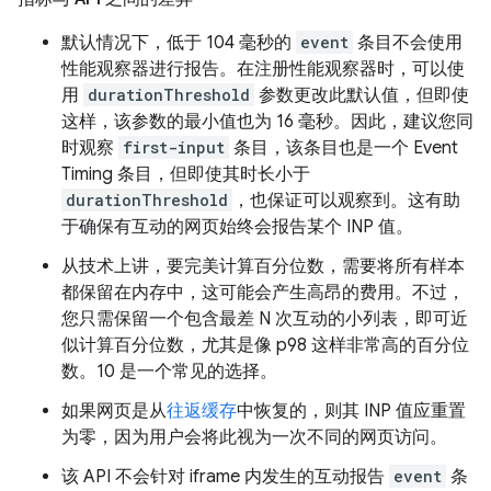
默认情况下，低于 104 毫秒的
event
条目不会使用
性能观察器进行报告。在注册性能观察器时，可以使
用
durationThreshold
参数更改此默认值，但即使
这样，该参数的最小值也为 16 毫秒。因此，建议您同
时观察
first-input
条目，该条目也是一个 Event
Timing 条目，但即使其时长小于
durationThreshold
，也保证可以观察到。这有助
于确保有互动的网页始终会报告某个 INP 值。
从技术上讲，要完美计算百分位数，需要将所有样本
都保留在内存中，这可能会产生高昂的费用。不过，
您只需保留一个包含最差 N 次互动的小列表，即可近
似计算百分位数，尤其是像 p98 这样非常高的百分位
数。10 是一个常见的选择。
如果网页是从
往返缓存
中恢复的，则其 INP 值应重置
为零，因为用户会将此视为一次不同的网页访问。
该 API 不会针对 iframe 内发生的互动报告
event
条