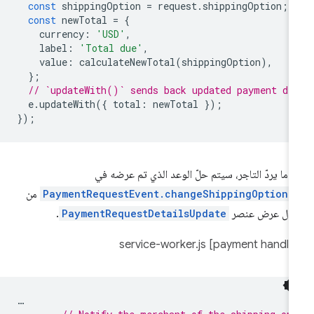
const
shippingOption
=
request
.
shippingOption
;
const
newTotal
=
{
currency
:
'USD'
,
label
:
'Total due'
,
value
:
calculateNewTotal
(
shippingOption
),
};
// `updateWith()` sends back updated payment de
e
.
updateWith
({
total
:
newTotal
});
});
دما يردّ التاجر، سيتم حلّ الوعد الذي تم عرضه في
PaymentRequestEvent.changeShippingOption(
من
لال عرض عنصر
PaymentRequestDetailsUpdate
.
…