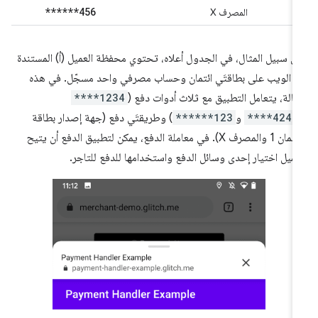
******456
المصرف X
ى سبيل المثال، في الجدول أعلاه، تحتوي محفظة العميل (أ) المستندة
ى الويب على بطاقتَي ائتمان وحساب مصرفي واحد مسجّل. في هذه
حالة، يتعامل التطبيق مع ثلاث أدوات دفع (
****1234
****4242
و
******123
) وطريقتَي دفع (جهة إصدار بطاقة
الائتمان 1 والمصرف X). في معاملة الدفع، يمكن لتطبيق الدفع أن يتيح
عميل اختيار إحدى وسائل الدفع واستخدامها للدفع للتاجر.