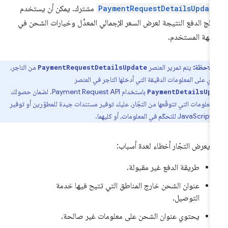
PaymentRequestDetailsUpdat
مشترك. يمكن أن يستخدم
الج الدفع النتيجة لعرض السعر الإجمالي المعدَّل وخيارات الشحن في
جهة المستخدم.
ملاحظة:
يتم تمرير العنصر
من التاجر،
PaymentRequestDetailsUpdate
ي على المعلومات الدقيقة التي أدخلها التاجر في العنصر
باستخدام Payment Request API. لضمان حصولك
PaymentDetailsUp
لمعلومات التي تتوقّعها من التجّار، عليك توفير مستندات جيدة للمطوّرين أو توفير
، أو كليهما.
 يعرض التجّار أخطاء لعدة أسباب:
طريقة الدفع غير مقبولة.
عنوان الشحن خارج المناطق التي تتيح فيها خدمة
التوصيل.
يحتوي عنوان الشحن على معلومات غير صالحة.