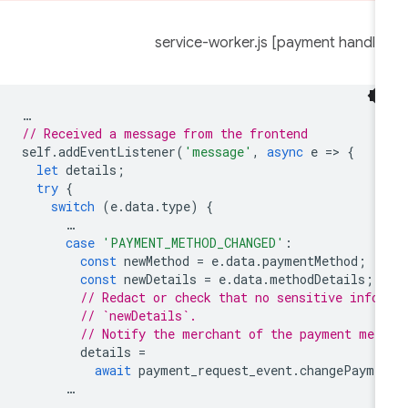
…
// Received a message from the frontend
self
.
addEventListener
(
'message'
,
async
e
=
>
{
let
details
;
try
{
switch
(
e
.
data
.
type
)
{
…
case
'PAYMENT_METHOD_CHANGED'
:
const
newMethod
=
e
.
data
.
paymentMethod
;
const
newDetails
=
e
.
data
.
methodDetails
;
// Redact or check that no sensitive info
// `newDetails`.
// Notify the merchant of the payment met
details
=
await
payment_request_event
.
changePayme
…