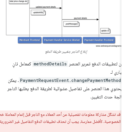
إبلاغ التاجر بتغيير طريقة الدفع
كن لتطبيقات الدفع تمرير العنصر
methodDetails
كمعامل ثانٍ
تياري لـ
PaymentRequestEvent.changePaymentMethod(
. يمكن
 يحتوي هذا العنصر على تفاصيل عشوائية لطريقة الدفع يطلبها التاجر
عالجة حدث التغيير.
ر:
قد تشكّل مشاركة معلومات تفصيلية عن أحد العملاء مع التاجر قبل إتمام المعاملة خطرًا
لى الخصوصية. كأفضل ممارسة، يجب أن تحذف تطبيقات الدفع التفاصيل غير الضرورية قدر