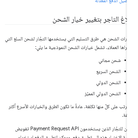
اصيل الدفع المعدَّلة
بلاغ التاجر بتغيير خيار الشحن
ارات الشحن هي طرق التسليم التي يستخدمها التجّار لشحن السلع التي
تراها العملاء. تشمل خيارات الشحن النموذجية ما يلي:
شحن مجاني
الشحن السريع
الشحن الدولي
الشحن الدولي المميّز
ترتب على كلّ منها تكلفة. عادةً ما تكون الطرق والخيارات الأسرع أكثر
لفة.
يمكن للتجّار الذين يستخدمون Payment Request API تفويض
لية الاختيار هذه إلى تطبيق دفع. ويمكن لتطبيق الدفع استخدام