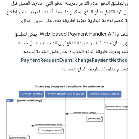
كن لتطبيق الدفع إعلام التاجر بطريقة الدفع التي اختارها العميل قبل
سال الرد الكامل بشأن الدفع. ويكون ذلك مفيدًا عندما يريد التاجر إطلاق
لة خصم لعلامة تجارية معيّنة لطريقة دفع، على سبيل المثال.
باستخدام Web-based Payment Handler API، يمكن لتطبيق
دفع إرسال حدث "تغيير طريقة الدفع" إلى التاجر عبر عامل خدمة
علامه بمعرّف طريقة الدفع الجديدة. على عامل الخدمة استدعاء
PaymentRequestEvent.changePaymentMethod(
ستخدام معلومات طريقة الدفع الجديدة.