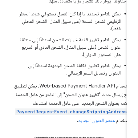
 إخفاؤها. يوفّر ذلك للتجّار مزايا متعدّدة، منها:
يمكن للتاجر تحديد ما إذا كان العميل يستوفي شرط الحظر
الإقليمي لشحن السلعة (على سبيل المثال، الشحن المحلي
فقط).
يمكن للتاجر تغيير قائمة خيارات الشحن استنادًا إلى منطقة
عنوان الشحن (على سبيل المثال، الشحن العادي أو السريع
على المستوى الدولي).
يمكن للتاجر تطبيق تكلفة الشحن الجديدة استنادًا إلى
العنوان وتعديل السعر الإجمالي.
باستخدام Web-based Payment Handler API، يمكن لتطبيق
دفع إرسال حدث "تغيير عنوان الشحن" إلى التاجر من عامل الخدمة
علامه بعنوان الشحن الجديد. على عامل الخدمة استدعاء
PaymentRequestEvent.changeShippingAddress(
ستخدام
عنصر العنوان الجديد
.