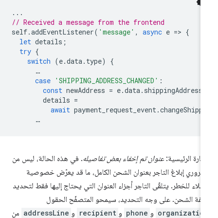
...
// Received a message from the frontend
self
.
addEventListener
(
'message'
,
async
e
=
>
{
let
details
;
try
{
switch
(
e
.
data
.
type
)
{
…
case
'SHIPPING_ADDRESS_CHANGED'
:
const
newAddress
=
e
.
data
.
shippingAddress
details
=
await
payment_request_event
.
changeShipp
…
عبارة الرئيسية:
عنوان تم إخفاء بعض تفاصيله
. في هذه الحالة، ليس من
ضروري إبلاغ التاجر بعنوان الشحن الكامل، ما قد يعرّض خصوصية
عملاء للخطر. يتلقّى التاجر أجزاء العنوان التي يحتاج إليها فقط لتحديد
لفة الشحن. على وجه التحديد، سيمحو المتصفّح الحقول
organizatio
و
phone
و
recipient
و
addressLine
من