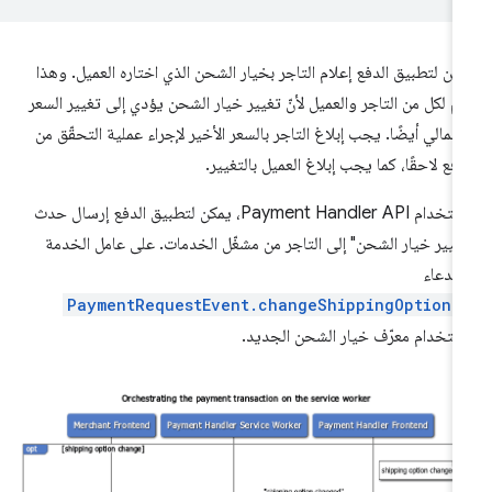
كن لتطبيق الدفع إعلام التاجر بخيار الشحن الذي اختاره العميل. وهذا
م لكل من التاجر والعميل لأنّ تغيير خيار الشحن يؤدي إلى تغيير السعر
إجمالي أيضًا. يجب إبلاغ التاجر بالسعر الأخير لإجراء عملية التحقّق من
دفع لاحقًا، كما يجب إبلاغ العميل بالتغيير.
باستخدام Payment Handler API، يمكن لتطبيق الدفع إرسال حدث
غيير خيار الشحن" إلى التاجر من مشغّل الخدمات. على عامل الخدمة
تدعاء
PaymentRequestEvent.changeShippingOption(
ستخدام معرّف خيار الشحن الجديد.