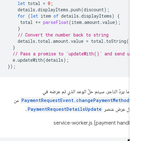
let
total
=
0
;
details
.
displayItems
.
push
(
discount
);
for
(
let
item
of
details
.
displayItems
)
{
total
+=
parseFloat
(
item
.
amount
.
value
);
}
// Convert the number back to string
details
.
total
.
amount
.
value
=
total
.
toString
()
}
// Pass a promise to `updateWith()` and send up
e
.
updateWith
(
details
);
});
دما يردّ التاجر، سيتم حلّ الوعد الذي تم عرضه في
PaymentRequestEvent.changePaymentMethod(
من
لال عرض عنصر
PaymentRequestDetailsUpdate
.