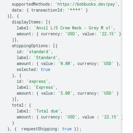
supportedMethods
:
'https://bobbucks.dev/pay'
,
data
:
{
transactionId
:
'****'
}
}],
{
displayItems
:
[{
label
:
'Anvil L/S Crew Neck - Grey M x1'
,
amount
:
{
currency
:
'USD'
,
value
:
'22.15'
}
}],
shippingOptions
:
[{
id
:
'standard'
,
label
:
'Standard'
,
amount
:
{
value
:
'0.00'
,
currency
:
'USD'
},
selected
:
true
},
{
id
:
'express'
,
label
:
'Express'
,
amount
:
{
value
:
'5.00'
,
currency
:
'USD'
}
}],
total
:
{
label
:
'Total due'
,
amount
:
{
currency
:
'USD'
,
value
:
'22.15'
}
}
},
{
requestShipping
:
true
});