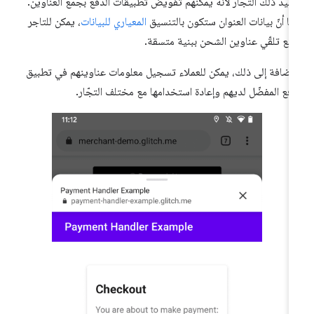
فيد ذلك التجّار لأنّه يمكنهم تفويض تطبيقات الدفع بجمع العناوين.
ما أنّ بيانات العنوان ستكون بالتنسيق
المعياري للبيانات
، يمكن للتاجر
قّع تلقّي عناوين الشحن ببنية متسقة.
لإضافة إلى ذلك، يمكن للعملاء تسجيل معلومات عناوينهم في تطبيق
دفع المفضّل لديهم وإعادة استخدامها مع مختلف التجّار.