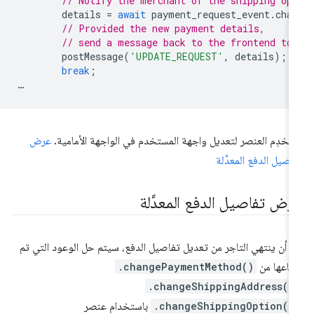
// Notify the merchant of the shipping op
details
=
await
payment_request_event
.
cha
// Provided the new payment details,
// send a message back to the frontend to
postMessage
(
'UPDATE_REQUEST'
,
details
);
break
;
…
تخدِم العنصر لتعديل واجهة المستخدم في الواجهة الأمامية.
عرض
اصيل الدفع المعدَّلة
رض تفاصيل الدفع المعدَّلة
د أن ينتهي التاجر من تعديل تفاصيل الدفع، سيتم حل الوعود التي تم
جاعها من
.changePaymentMethod()
.changeShippingAddress()
.changeShippingOption()
باستخدام عنصر