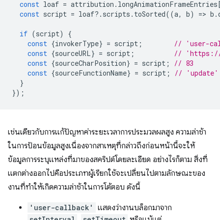
const
loaf
=
attribution
.
longAnimationFrameEntries
const
script
=
loaf
?
.
scripts
.
toSorted
((
a
,
b
)
=
>
b
.
if
(
script
)
{
const
{
invokerType
}
=
script
;
// 'user-ca
const
{
sourceURL
}
=
script
;
// 'https:/
const
{
sourceCharPosition
}
=
script
;
// 83
const
{
sourceFunctionName
}
=
script
;
// 'update'
}
});
เช่นเดียวกับการแก้ปัญหาค่าระยะเวลาการประมวลผลสูง ความล่าช้า
ในการป้อนข้อมูลสูงเนื่องจากสาเหตุที่กล่าวถึงก่อนหน้านี้จะให้
ข้อมูลการระบุแหล่งที่มาของสคริปต์โดยละเอียด อย่างไรก็ตาม สิ่งที่
แตกต่างออกไปคือประเภทผู้เรียกใช้จะเปลี่ยนไปตามลักษณะของ
งานที่ทำให้เกิดความล่าช้าในการโต้ตอบ ดังนี้
'user-callback'
แสดงว่างานบล็อกมาจาก
setInterval
,
setTimeout
หรือแม้แต่