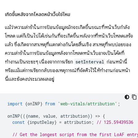
เกิดขึ้นหลังจากโหลดหน้าเว็บใช่ไหม
แม้ว่าความล่าช้าในการป้อนข้อมูลมักจะเกิดขึ้นขณะที่หน้าเว็บกำลัง
โหลด แต่ก็เป็นไปได้เช่นกันที่จะเกิดขึ้น
หลังจาก
ที่หน้าเว็บโหลดเสร็จ
แล้ว ซึ่งเกิดจากสาเหตุที่แตกต่างกันโดยสิ้นเชิง สาเหตุที่พบบ่อยของ
ความล่าช้าในการป้อนข้อมูลหลังจากโหลดหน้าเว็บอาจเป็นโค้ดที่
ทำงานเป็นระยะๆ เนื่องจากการเรียก
setInterval
ก่อนหน้านี้
หรือแม้แต่การเรียกกลับของเหตุการณ์ที่จัดคิวไว้ให้ทำงานก่อนหน้า
นี้และยังคงประมวลผลอยู่
import
{
onINP
}
from
'web-vitals/attribution'
;
onINP
(({
name
,
value
,
attribution
})
=
>
{
const
{
inputDelay
}
=
attribution
;
// 125.59439536
// Get the longest script from the first LoAF entr