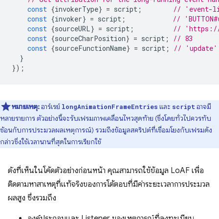
const
{
invokerType
}
=
script
;
// 'event-l
const
{
invoker
}
=
script
;
// 'BUTTON#
const
{
sourceURL
}
=
script
;
// 'https:/
const
{
sourceCharPosition
}
=
script
;
// 83
const
{
sourceFunctionName
}
=
script
;
// 'update'
}
});
หมายเหตุ:
อาร์เรย์
และ
อาจมี
longAnimationFrameEntries
script
หลายรายการ ตัวอย่างนี้จะรับเฟรมภาพเคลื่อนไหวสุดท้าย (ซึ่งโดยทั่วไปควรทับ
ซ้อนกับการประมวลผลเหตุการณ์) รวมถึงข้อมูลสคริปต์ที่เชื่อมโยงกับเฟรมดัง
กล่าวซึ่งใช้เวลานานที่สุดในการเรียกใช้
ดังที่เห็นในโค้ดตัวอย่างก่อนหน้า คุณสามารถใช้ข้อมูล LoAF เพื่อ
ติดตามหาสาเหตุที่แท้จริงของการโต้ตอบที่มีค่าระยะเวลาการประมวล
ผลสูง ซึ่งรวมถึง
องค์ประกอบและ Listener ของเหตุการณ์ที่ลงทะเบียน