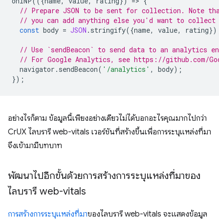
onINP
(({
name
,
value
,
rating
})
=
>
{
// Prepare JSON to be sent for collection. Note th
// you can add anything else you'd want to collect
const
body
=
JSON
.
stringify
({
name
,
value
,
rating
})
// Use `sendBeacon` to send data to an analytics en
// For Google Analytics, see https://github.com/Go
navigator
.
sendBeacon
(
'/analytics'
,
body
);
});
อย่างไรก็ตาม ข้อมูลนี้เพียงอย่างเดียวไม่ได้บอกอะไรคุณมากไปกว่า
CrUX ไลบรารี web-vitals เวอร์ชันที่สร้างขึ้นเพื่อการระบุแหล่งที่มา
จึงเข้ามามีบทบาท
พัฒนาไปอีกขั้นด้วยการสร้างการระบุแหล่งที่มาของ
ไลบรารี web-vitals
การสร้างการระบุแหล่งที่มา
ของไลบรารี web-vitals จะแสดงข้อมูล