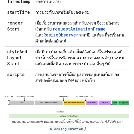
Timestamp
ของการโต้ตอบ
start
Time
การประทับเวลาเริ่มต้นของเฟรม
render
เมื่อเริ่มงานการแสดงผลสำหรับเฟรม ซึ่งรวมถึงการ
Start
requestAnimationFrame
เรียกกลับ
ResizeObserver
(และ
หากมี) แต่ก่อนที่จะเริ่มงาน
ด้านสไตล์/เลย์เอาต์
style
And
เมื่อมีการทำงานเกี่ยวกับสไตล์/เลย์เอาต์ในเฟรม อาจมี
Layout
ประโยชน์ในการพิจารณาความยาวของงานจัดรูปแบบ/
Start
เลย์เอาต์เมื่อพิจารณาการประทับเวลาอื่นๆ ที่มี
scripts
อาร์เรย์ของรายการที่มีข้อมูลการระบุแหล่งที่มาของ
สคริปต์ซึ่งส่งผลต่อ INP ของหน้าเว็บ
แผนภาพเวลาของเฟรมของภาพเคลื่อนไหวที่ใช้เวลานานตาม LoAF API (ลบ
blockingDuration
)