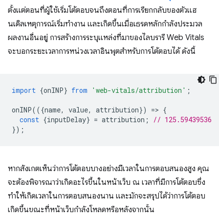
ตั้งแต่ตอนที่ผู้ใช้เริ่มโต้ตอบจนถึงตอนที่การเรียกกลับของตัวแฮ
นเดิลเหตุการณ์เริ่มทํางาน และเกิดขึ้นเมื่อเธรดหลักกําลังประมวล
ผลงานอื่นอยู่ การสร้างการระบุแหล่งที่มาของไลบรารี Web Vitals
จะบอกระยะเวลาการหน่วงเวลาอินพุตสำหรับการโต้ตอบได้ ดังนี้
import
{
onINP
}
from
'web-vitals/attribution'
;
onINP
(({
name
,
value
,
attribution
})
=
>
{
const
{
inputDelay
}
=
attribution
;
// 125.59439536
});
หากสังเกตเห็นว่าการโต้ตอบบางอย่างมีเวลาในการตอบสนองสูง คุณ
จะต้องพิจารณาว่าเกิดอะไรขึ้นในหน้าเว็บ ณ เวลาที่มีการโต้ตอบซึ่ง
ทำให้เกิดเวลาในการตอบสนองนาน และมักจะสรุปได้ว่าการโต้ตอบ
เกิดขึ้นขณะที่หน้าเว็บกำลังโหลดหรือหลังจากนั้น