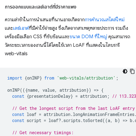
การออกแบบและเลย์เอาต์ที่มีราคาแพง
ความล่าช้าในการนำเสนอที่นานอาจเกิดจาก
การคำนวณสไตล์ใหม่
และ
เลย์เอาต์
ที่มีค่าใช้จ่ายสูง ซึ่งเกิดจากสาเหตุหลายประการ รวมถึง
เครื่องมือเลือก CSS ที่ซับซ้อนและ
ขนาด DOM ที่ใหญ่
คุณสามารถ
วัดระยะเวลาของงานนี้ได้โดยใช้เวลา LoAF ที่แสดงในไลบรารี
web-vitals
import
{
onINP
}
from
'web-vitals/attribution'
;
onINP
(({
name
,
value
,
attribution
})
=
>
{
const
{
presentationDelay
}
=
attribution
;
// 113.32
// Get the longest script from the last LoAF entry
const
loaf
=
attribution
.
longAnimationFrameEntries
const
script
=
loaf
?
.
scripts
.
toSorted
((
a
,
b
)
=
>
b
.
// Get necessary timings: