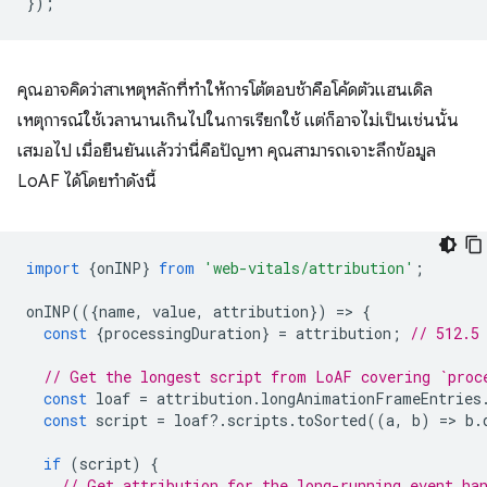
});
คุณอาจคิดว่าสาเหตุหลักที่ทำให้การโต้ตอบช้าคือโค้ดตัวแฮนเดิล
เหตุการณ์ใช้เวลานานเกินไปในการเรียกใช้ แต่ก็อาจไม่เป็นเช่นนั้น
เสมอไป เมื่อยืนยันแล้วว่านี่คือปัญหา คุณสามารถเจาะลึกข้อมูล
LoAF ได้โดยทำดังนี้
import
{
onINP
}
from
'web-vitals/attribution'
;
onINP
(({
name
,
value
,
attribution
})
=
>
{
const
{
processingDuration
}
=
attribution
;
// 512.5
// Get the longest script from LoAF covering `proc
const
loaf
=
attribution
.
longAnimationFrameEntries
const
script
=
loaf
?
.
scripts
.
toSorted
((
a
,
b
)
=
>
b
.
if
(
script
)
{
// Get attribution for the long-running event ha