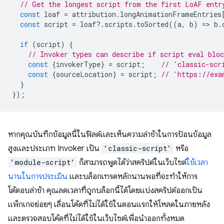
// Get the longest script from the first LoAF entr
const
loaf
=
attribution
.
longAnimationFrameEntries
const
script
=
loaf
?
.
scripts
.
toSorted
((
a
,
b
)
=
>
b
.
if
(
script
)
{
// Invoker types can describe if script eval blo
const
{
invokerType
}
=
script
;
// 'classic-scr
const
{
sourceLocation
}
=
script
;
// 'https://exa
}
});
หากคุณบันทึกข้อมูลนี้ในฟิลด์และเห็นความล่าช้าในการป้อนข้อมูล
สูงและประเภท Invoker เป็น
'classic-script'
หรือ
'module-script'
ก็สามารถพูดได้ว่าสคริปต์ในเว็บไซต์
ใช้เวลา
นานในการประเมิน
และบล็อกเทรดหลักนานพอที่จะทำให้การ
โต้ตอบล่าช้า คุณลดเวลาที่ถูกบล็อกนี้ได้โดยแบ่งสคริปต์ออกเป็น
แพ็กเกจย่อยๆ เลื่อนโค้ดที่ไม่ได้ใช้ในตอนแรกให้โหลดในภายหลัง
และตรวจสอบโค้ดที่ไม่ได้ใช้ในเว็บไซต์เพื่อนำออกทั้งหมด