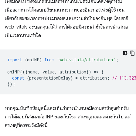
เฟรมถัดไป ซึ่งจะเกิดขึ้นเมื่อการทำงานในตัวแฮนเดิลเหตุการณ์
เนื่องจากการโต้ตอบเปลี่ยนสถานะภาพของอินเทอร์เฟซผู้ใช้ เช่น
เดียวกับระยะเวลาการประมวลผลและความล่าช้าของอินพุต ไลบรารี
web-vitals จะบอกคุณได้ว่าการโต้ตอบมีความล่าช้าในการนำเสนอ
เป็นเวลานานเท่าใด
import
{
onINP
}
from
'web-vitals/attribution'
;
onINP
(({
name
,
value
,
attribution
})
=
>
{
const
{
presentationDelay
}
=
attribution
;
// 113.32
});
หากคุณบันทึกข้อมูลนี้และเห็นว่าการนำเสนอมีความล่าช้าสูงสำหรับ
การโต้ตอบที่ส่งผลต่อ INP ของเว็บไซต์ สาเหตุอาจแตกต่างกันไป แต่
สาเหตุที่ควรระวังมีดังนี้