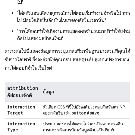
ไม่"
"โค้ดตัวแฮนเดิลเหตุการณ์การโต้ตอบเริ่มทำงานช้าหรือไม่ หาก
ใช่ มีอะไรเกิดขึ้นอีกบ้างในเทรดหลักในเวลานั้น"
"การโต้ตอบทำให้เกิดงานการแสดงผลจำนวนมากที่ทำให้เฟรม
ถัดไปแสดงผลช้าลงไหม"
ตารางต่อไปนี้แสดงข้อมูลการระบุแหล่งที่มาพื้นฐานบางส่วนที่คุณได้
รับจากไลบรารี ซึ่งจะช่วยให้คุณทราบสาเหตุระดับสูงบางประการของ
การโต้ตอบที่ช้าในเว็บไซต์
attribution
ข้อมูล
คีย์ออบเจ็กต์
interaction
ตัวเลือก CSS ที่ชี้ไปยังองค์ประกอบที่สร้างค่า INP
Target
button#save
ของหน้าเว็บ เช่น
interaction
ประเภทของการโต้ตอบ ไม่ว่าจะเป็นจากการคลิก
Type
การแตะ หรือการป้อนข้อมูลด้วยแป้นพิมพ์