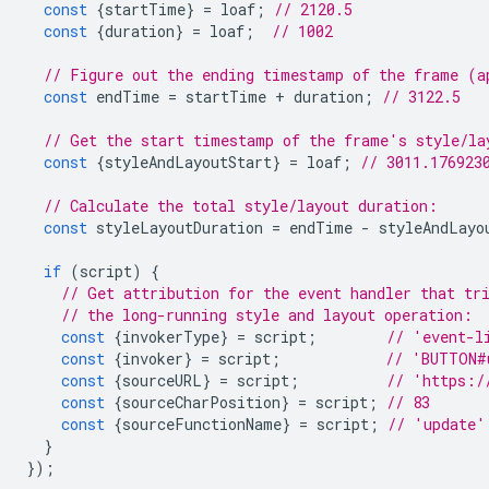
const
{
startTime
}
=
loaf
;
// 2120.5
const
{
duration
}
=
loaf
;
// 1002
// Figure out the ending timestamp of the frame (a
const
endTime
=
startTime
+
duration
;
// 3122.5
// Get the start timestamp of the frame's style/la
const
{
styleAndLayoutStart
}
=
loaf
;
// 3011.176923
// Calculate the total style/layout duration:
const
styleLayoutDuration
=
endTime
-
styleAndLayo
if
(
script
)
{
// Get attribution for the event handler that tr
// the long-running style and layout operation:
const
{
invokerType
}
=
script
;
// 'event-l
const
{
invoker
}
=
script
;
// 'BUTTON#
const
{
sourceURL
}
=
script
;
// 'https:/
const
{
sourceCharPosition
}
=
script
;
// 83
const
{
sourceFunctionName
}
=
script
;
// 'update'
}
});