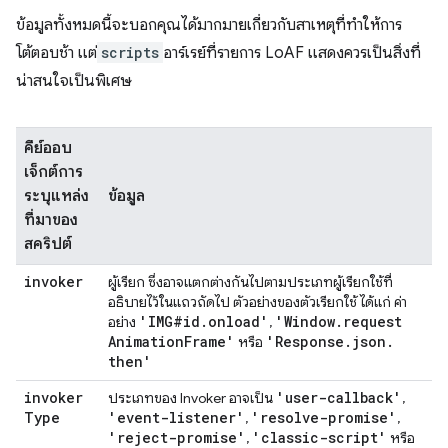
ข้อมูลทั้งหมดนี้จะบอกคุณได้มากมายเกี่ยวกับสาเหตุที่ทำให้การ
โต้ตอบช้า แต่
scripts
อาร์เรย์ที่รายการ LoAF แสดงควรเป็นสิ่งที่
น่าสนใจเป็นพิเศษ
คีย์ออบ
เจ็กต์การ
ระบุแหล่ง
ข้อมูล
ที่มาของ
สคริปต์
invoker
ผู้เรียก ซึ่งอาจแตกต่างกันไปตามประเภทผู้เรียกใช้ที่
อธิบายไว้ในแถวถัดไป ตัวอย่างของตัวเรียกใช้ ได้แก่ ค่า
'IMG#id
.
onload'
'Window
.
request
อย่าง
,
Animation
Frame'
'Response
.
json
.
หรือ
then'
invoker
'user-callback'
ประเภทของ Invoker อาจเป็น
,
Type
'event-listener'
'resolve-promise'
,
,
'reject-promise'
'classic-script'
,
หรือ