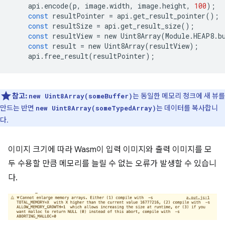
api
.
encode
(
p
,
image
.
width
,
image
.
height
,
100
);
const
resultPointer
=
api
.
get_result_pointer
();
const
resultSize
=
api
.
get_result_size
();
const
resultView
=
new
Uint8Array
(
Module
.
HEAP8
.
b
const
result
=
new
Uint8Array
(
resultView
);
api
.
free_result
(
resultPointer
);
참고:
는 동일한 메모리 청크에 새 뷰를
new Uint8Array(someBuffer)
만드는 반면
는 데이터를 복사합니
new Uint8Array(someTypedArray)
다.
이미지 크기에 따라 Wasm이 입력 이미지와 출력 이미지를 모
두 수용할 만큼 메모리를 늘릴 수 없는 오류가 발생할 수 있습니
다.