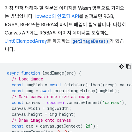
가장 먼저 답해야 할 질문은 이미지를 Wasm 영역으로 가져오
는 방법입니다.
libwebp의 인코딩 API
를 살펴보면 RGB,
RGBA, BGR 또는 BGRA의 바이트 배열이 필요합니다. 다행히
Canvas API에는 RGBA의 이미지 데이터를 포함하는
Uint8ClampedArray
를 제공하는
getImageData()
가 있습
니다.
async
function
loadImage
(
src
)
{
// Load image
const
imgBlob
=
await
fetch
(
src
).
then
((
resp
)
=
>
re
const
img
=
await
createImageBitmap
(
imgBlob
);
// Make canvas same size as image
const
canvas
=
document
.
createElement
(
'canvas'
);
canvas
.
width
=
img
.
width
;
canvas
.
height
=
img
.
height
;
// Draw image onto canvas
const
ctx
=
canvas
.
getContext
(
'2d'
);
ctx
.
drawImage
(
img
,
0
,
0
);