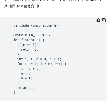
인 예를 살펴보겠습니다.
    #include <emscripten.h>

    EMSCRIPTEN_KEEPALIVE

    int fib(int n) {

      if(n <= 0){

        return 0;

      }

      int i, t, a = 0, b = 1;

      for (i = 1; i < n; i++) {

        t = a + b;

        a = b;

        b = t;

      }

      return b;
