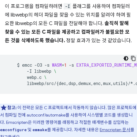
이 프로그램을 컴파일하려면
-I
플래그를 사용하여 컴파일러
에 libwebp의 헤더 파일을 찾을 수 있는 위치를 알려야 하며 필
요한 libwebp의 모든 C 파일을 전달해야 합니다.
솔직히 말해
찾을 수 있는 모든 C 파일을 제공하고 컴파일러가 불필요한 모
든 것을 삭제하도록 했습니다.
정말 효과가 있는 것 같았습니다.
$
emcc
-O3
-s
WASM
=
1
-s
EXTRA_EXPORTED_RUNTIME_M
-I
libwebp
\
webp.c
\
libwebp/src/
{
dec,dsp,demux,enc,mux,utils
}
참고:
이 전략은 모든 C 프로젝트에서 작동하지 않습니다. 많은 프로젝트에
서 컴파일 전에 autoconf/automake를 사용하여 시스템별 코드를 생성합니
다. Emscripten은 이러한 명령어를 래핑하고 적절한 매개변수를 삽입하는
및
를 제공합니다. 자세한 내용은
Emscripten 문서
를
emconfigure
emmake