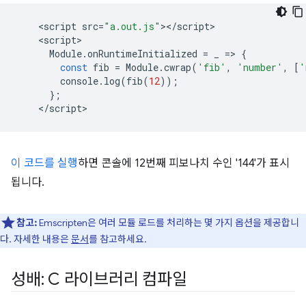
<
script
src
=
"a.out.js"
><
/
script
<
script
Module
.
onRuntimeInitialized
=
_
=
>
{
const
fib
=
Module
.
cwrap
(
'fib'
,
'number'
,
[
'
console
.
log
(
fib
(
12
));
};
<
/script
이 코드를 실행
하면 콘솔에 12번째 피보나치 수인 '144'가 표시
됩니다.
참고:
Emscripten은 여러 모듈 로드를 처리하는 몇 가지 옵션을 제공합니
다. 자세한 내용은
문서
를 참고하세요.
성배: C 라이브러리 컴파일