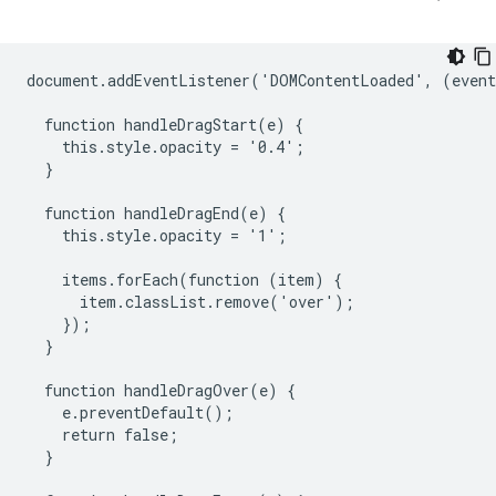
document.addEventListener('DOMContentLoaded', (event
  function handleDragStart(e) {

    this.style.opacity = '0.4';

  }

  function handleDragEnd(e) {

    this.style.opacity = '1';

    items.forEach(function (item) {

      item.classList.remove('over');

    });

  }

  function handleDragOver(e) {

    e.preventDefault();

    return false;

  }
