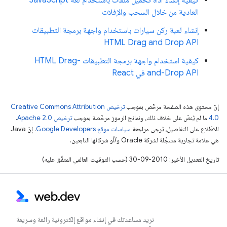
كيفية إنشاء أداة تحميل ملفات باستخدام لغة JavaScript
العادية من خلال السحب والإفلات
إنشاء لعبة ركن سيارات باستخدام واجهة برمجة التطبيقات
HTML Drag and Drop API
كيفية استخدام واجهة برمجة التطبيقات HTML Drag-
and-Drop API في React
إنّ محتوى هذه الصفحة مرخّص بموجب
ترخيص Creative Commons Attribution
4.0‏
ما لم يُنصّ على خلاف ذلك، ونماذج الرموز مرخّصة بموجب
ترخيص Apache 2.0‏
.
للاطّلاع على التفاصيل، يُرجى مراجعة
سياسات موقع Google Developers‏
. إنّ Java
هي علامة تجارية مسجَّلة لشركة Oracle و/أو شركائها التابعين.
تاريخ التعديل الأخير: 2010-09-30 (حسب التوقيت العالمي المتفَّق عليه)
نريد مساعدتك في إنشاء مواقع إلكترونية رائعة وسريعة