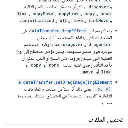
أثناء الحدثَين
و
dragover
. يمكن أن تتضمّن الخاصية القيم التالية:
none
و
copy
و
copyLink
و
copyMove
و
link
و
linkMove
و
move
و
all
و
uninitialized
.
يتحكّم مقياس
dataTransfer.dropEffect
في
الملاحظات التي يتلقّاها المستخدم أثناء حدثَي
dragenter
و
dragover
. عندما يضع المستخدم
مؤشره فوق عنصر مستهدَف، يشير مؤشر المتصفّح إلى نوع
العملية التي سيتم إجراؤها، مثل النسخ أو النقل. يمكن أن
يأخذ التأثير إحدى القيم التالية:
none
أو
copy
أو
link
أو
move
.
e.dataTransfer.setDragImage(imgElement
, x, y)
يعني ذلك أنّه بدلاً من استخدام الملاحظات
التلقائية "للصورة الشبحية" في المتصفّح، يمكنك ضبط رمز
سحب.
تحميل الملفات