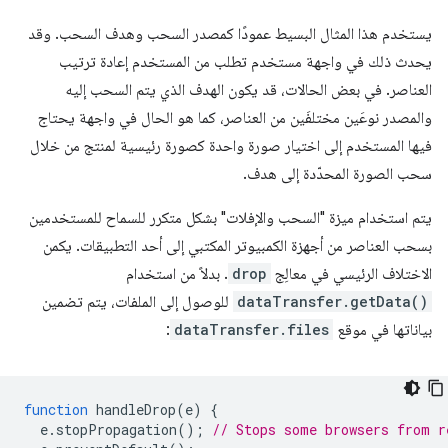
يستخدم هذا المثال البسيط عمودًا كمصدر السحب وهدف السحب. وقد
يحدث ذلك في واجهة مستخدم تطلب من المستخدم إعادة ترتيب
العناصر. في بعض الحالات، قد يكون الهدف الذي يتم السحب إليه
والمصدر نوعَين مختلفَين من العناصر، كما هو الحال في واجهة يحتاج
فيها المستخدم إلى اختيار صورة واحدة كصورة رئيسية لمنتج من خلال
سحب الصورة المحدّدة إلى هدف.
يتم استخدام ميزة "السحب والإفلات" بشكل متكرر للسماح للمستخدمين
بسحب العناصر من أجهزة الكمبيوتر المكتبي إلى أحد التطبيقات. يكمن
الاختلاف الرئيسي في معالِج
drop
. بدلاً من استخدام
dataTransfer.getData()
للوصول إلى الملفات، يتم تضمين
بياناتها في موقع
dataTransfer.files
:
function
handleDrop
(
e
)
{
e
.
stopPropagation
();
// Stops some browsers from r