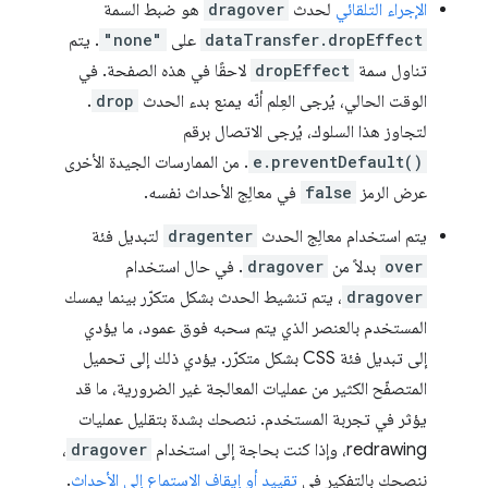
الإجراء التلقائي
لحدث
dragover
هو ضبط السمة
dataTransfer.dropEffect
على
"none"
. يتم
تناول سمة
dropEffect
لاحقًا في هذه الصفحة. في
الوقت الحالي، يُرجى العِلم أنّه يمنع بدء الحدث
drop
.
لتجاوز هذا السلوك، يُرجى الاتصال برقم
e.preventDefault()
. من الممارسات الجيدة الأخرى
عرض الرمز
false
في معالِج الأحداث نفسه.
يتم استخدام معالِج الحدث
dragenter
لتبديل فئة
over
بدلاً من
dragover
. في حال استخدام
dragover
، يتم تنشيط الحدث بشكل متكرّر بينما يمسك
المستخدم بالعنصر الذي يتم سحبه فوق عمود، ما يؤدي
إلى تبديل فئة CSS بشكل متكرّر. يؤدي ذلك إلى تحميل
المتصفّح الكثير من عمليات المعالجة غير الضرورية، ما قد
يؤثر في تجربة المستخدم. ننصحك بشدة بتقليل عمليات
redrawing، وإذا كنت بحاجة إلى استخدام
dragover
،
ننصحك بالتفكير في
تقييد أو إيقاف الاستماع إلى الأحداث
.