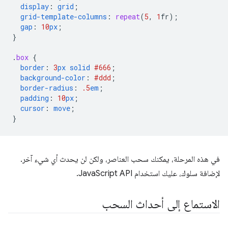
display
:
grid
;
grid-template-columns
:
repeat
(
5
,
1
fr
);
gap
:
10
px
;
}
.
box
{
border
:
3
px
solid
#666
;
background-color
:
#ddd
;
border-radius
:
.5
em
;
padding
:
10
px
;
cursor
:
move
;
}
في هذه المرحلة، يمكنك سحب العناصر، ولكن لن يحدث أي شيء آخر.
لإضافة سلوك، عليك استخدام JavaScript API.
الاستماع إلى أحداث السحب