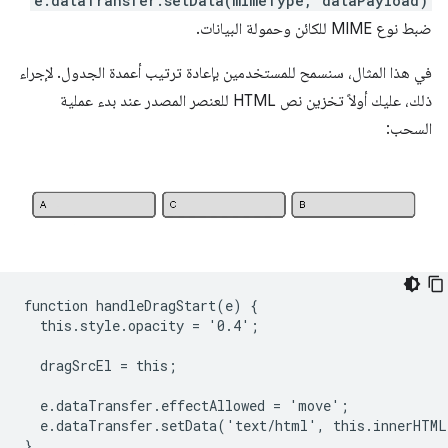
e.dataTransfer.setData(mimeType, dataPayload)
ضبط نوع MIME للكائن وحمولة البيانات.
في هذا المثال، سنسمح للمستخدمين بإعادة ترتيب أعمدة الجدول. لإجراء
ذلك، عليك أولاً تخزين نص HTML للعنصر المصدر عند بدء عملية
السحب:
function handleDragStart(e) {

  this.style.opacity = '0.4';

  dragSrcEl = this;

  e.dataTransfer.effectAllowed = 'move';

  e.dataTransfer.setData('text/html', this.innerHTML