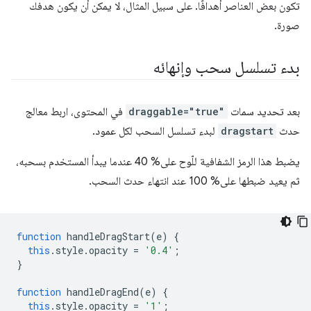
تكون بعض العناصر أهدافًا. على سبيل المثال، لا يمكن أن يكون هدفك
صورة.
بدء تسلسل سحب وإنهائه
بعد تحديد سمات
draggable="true"
في المحتوى، اربط معالج
حدث
dragstart
لبدء تسلسل السحب لكل عمود.
يضبط هذا الرمز الشفافية للّوح على% 40 عندما يبدأ المستخدم بسحبه،
ثم يعيد ضبطها على% 100 عند انتهاء حدث السحب.
function
handleDragStart
(
e
)
{
this
.
style
.
opacity
=
'0.4'
;
}
function
handleDragEnd
(
e
)
{
this
.
style
.
opacity
=
'1'
;