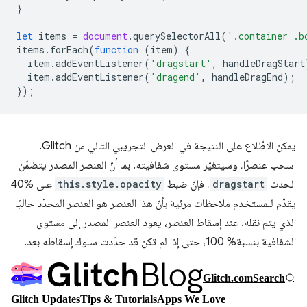
}
let
items
=
document
.
querySelectorAll
(
'.container .b
items
.
forEach
(
function
(
item
)
{
item
.
addEventListener
(
'dragstart'
,
handleDragStart
item
.
addEventListener
(
'dragend'
,
handleDragEnd
);
});
يمكن الاطّلاع على النتيجة في العرض التجريبي التالي من Glitch.
اسحب عنصرًا، وسيتغيّر مستوى شفافيته. بما أنّ العنصر المصدر يتضمّن
الحدث
dragstart
، فإنّ ضبط
this.style.opacity
على ‎40%
يقدّم للمستخدم ملاحظات مرئية بأنّ هذا العنصر هو العنصر المحدّد حاليًا
الذي يتم نقله. عند إسقاط العنصر، يعود العنصر المصدر إلى مستوى
الشفافية بنسبة% 100، حتى إذا لم تكن قد حدّدت سلوك إسقاطه بعد.