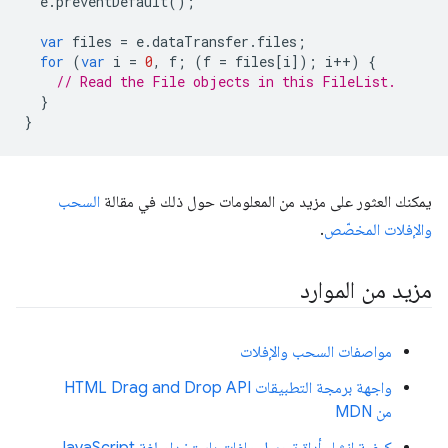
e
.
preventDefault
();
var
files
=
e
.
dataTransfer
.
files
;
for
(
var
i
=
0
,
f
;
(
f
=
files
[
i
]);
i
++
)
{
// Read the File objects in this FileList.
}
}
يمكنك العثور على مزيد من المعلومات حول ذلك في مقالة
السحب
والإفلات المخصّص
.
مزيد من الموارد
مواصفات السحب والإفلات
واجهة برمجة التطبيقات HTML Drag and Drop API
من MDN