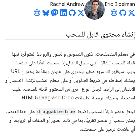
Rachel Andrew
Eric Bidelman
إنشاء محتوى قابل للسحب
في معظم المتصفّحات، تكون النصوص والصور والروابط المتوفّرة فيها
قابلة للسحب تلقائيًا. على سبيل المثال، إذا سحبت رابطًا على صفحة
ويب، سيظهر لك مربّع صغير يحتوي على عنوان ومقدّمة وعنوان URL
يمكنك إسقاطه في شريط العناوين أو على سطح المكتب لإنشاء اختصار أو
الانتقال إلى الرابط. لجعل أنواع أخرى من المحتوى قابلة للسحب، عليك
استخدام واجهات برمجة تطبيقات HTML5 Drag and Drop.
لجعل عنصر قابلاً للسحب، اضبط
draggable=true
على هذا العنصر.
يمكن سحب أي عنصر تقريبًا، بما في ذلك الصور أو الملفات أو الروابط أو
أي علامات ترميز على صفحتك.