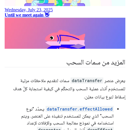
المزيد من سمات السحب
يعرِض عنصر
dataTransfer
سمات لتقديم ملاحظات مرئية
للمستخدِم أثناء عملية السحب والتحكّم في كيفية استجابة كلّ هدف
إسقاط لنوع بيانات معيّن.
dataTransfer.effectAllowed
يحدّد "نوع
السحب" الذي يمكن للمستخدم تنفيذه على العنصر. ويتم
استخدامه في نموذج معالجة السحب والإفلات لإعداد
dragenter
dropEffect