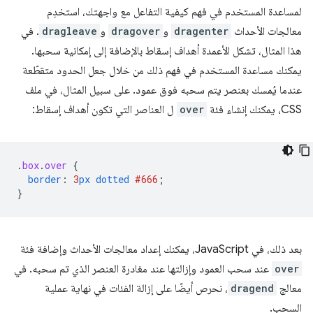
لمساعدة المستخدم في فهم كيفية التفاعل مع واجهتك، استخدِم
معالجات الأحداث
dragenter
و
dragover
و
dragleave
. في
هذا المثال، تشكل الأعمدة أهداف إسقاط بالإضافة إلى إمكانية سحبها.
يمكنك مساعدة المستخدم في فهم ذلك من خلال جعل الحدود متقطّعة
عندما يُمسك بعنصر يتم سحبه فوق عمود. على سبيل المثال، في ملف
CSS، يمكنك إنشاء فئة
over
ل العناصر التي تكون أهداف إسقاط:
.
box
.
over
{
border
:
3
px
dotted
#666
;
}
بعد ذلك، في JavaScript، يمكنك إعداد معالجات الأحداث وإضافة فئة
over
عند سحب العمود وإزالتها عند مغادرة العنصر الذي تم سحبه. في
معالج
dragend
، نحرص أيضًا على إزالة الفئات في نهاية عملية
السحب.