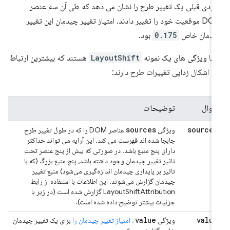
ودی قبلی یک تغییر طرح را نشان می دهد که طی آن سه عنصر
DOM موقعیت خود را تغییر دادند. امتیاز تغییر چیدمان این تغییر
یدمان خاص
0.175
بود.
نها ویژگی های یک نمونه
LayoutShift
هستند که بیشترین ارتباط
 با اشکال زدایی تغییرات طرح دارند:
اموال
توضیحات
sources
sources
ویژگی
عناصر DOM را که در طول تغییر طرح
جابجا شده اند فهرست می کند. این آرایه می تواند حداکثر
دارای پنج منبع باشد. در صورتی که بیش از پنج عنصر تحت
تاثیر تغییر چیدمان وجود داشته باشد، پنج منبع بزرگ (که با
تاثیر بر پایداری چیدمان اندازه‌گیری می‌شود) منبع تغییر
چیدمان گزارش می‌شوند. این اطلاعات با استفاده از رابط
LayoutShiftAttribution گزارش شده است (در زیر با
جزئیات بیشتر توضیح داده شده است).
value
value
ویژگی
، امتیاز تغییر چیدمان را
برای یک تغییر چیدمان