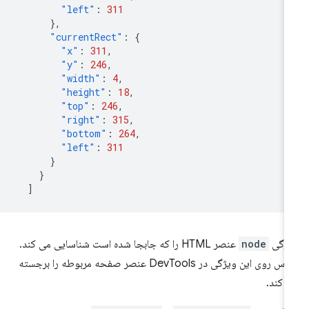
"left"
:
311
},
"currentRect"
:
{
"x"
:
311
,
"y"
:
246
,
"width"
:
4
,
"height"
:
18
,
"top"
:
246
,
"right"
:
315
,
"bottom"
:
264
,
"left"
:
311
}
}
]
یژگی
node
عنصر HTML را که جابجا شده است شناسایی می کند.
ماوس روی این ویژگی در DevTools عنصر صفحه مربوطه را برجسته
 کند.