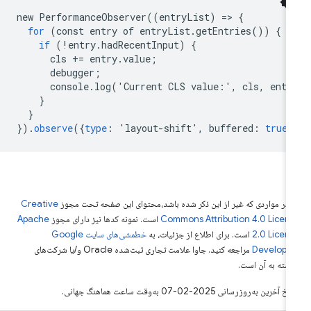
new
PerformanceObserver
((
entryList
)
=
>
{
for
(
const
entry
of
entryList
.
getEntries
())
{
if
(!
entry
.
hadRecentInput
)
{
cls
+=
entry
.
value
;
debugger
;
console
.
log
(
'
Current
CLS
value
:
'
,
cls
,
entr
}
}
}).
observe
({
type
:
'
layout
-
shift
'
,
buffered
:
true
}
 در مواردی که غیر از این ذکر شده باشد،‌محتوای این صفحه تحت مجوز
Creative
Commons Attribution 4.0 Licen
است. نمونه کدها نیز دارای مجوز
Apache
2.0 Licen
است. برای اطلاع از جزئیات، به
خطمشی‌های سایت Google
Develope‏
مراجعه کنید. جاوا علامت تجاری ثبت‌شده Oracle و/یا شرکت‌های
بسته به آن است.
خ آخرین به‌روزرسانی 2025-02-07 به‌وقت ساعت هماهنگ جهانی.