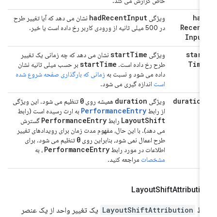
خاص گزارش می کند.
had
Recent
Input
had
ویژگی
نشان می دهد که آیا تغییر طرح
Recent
در 500 میلی ثانیه از ورودی کاربر رخ داده است یا خیر.
Input
start
Time
start
ویژگی
نشان می دهد که چه زمانی یک تغییر
start
Time
Time
طرح رخ داده است.
بر حسب میلی ثانیه نشان
داده می شود و نسبت به
زمانی که بارگذاری صفحه شروع شده
است
اندازه گیری می شود.
0
duration
duration
ویژگی
همیشه روی
تنظیم می شود. این ویژگی
PerformanceEntry
از رابط
به ارث رسیده است (رابط
Performance
Entry
Layout
Shift
رابط
گسترش
می دهد). با این حال، مفهوم مدت زمان برای رویدادهای تغییر
0
طرح اعمال نمی شود، بنابراین روی
تنظیم می شود. برای
Performance
Entry
اطلاعات در مورد رابط
، به
مشخصات
مراجعه کنید.
Layout
Shift
Attributi
بط
LayoutShiftAttribution
یک تغییر واحد از یک عنصر