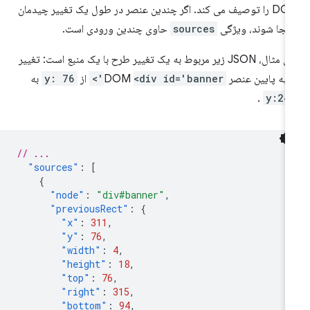
DOM را توصیف می کند. اگر چندین عنصر در طول یک تغییر چیدمان
بجا شوند، ویژگی
sources
حاوی چندین ورودی است.
برای مثال، JSON زیر مربوط به یک تغییر طرح با یک منبع است: تغییر
 به پایین عنصر DOM
<div id='banner'>
از
y: 76
به
.
y:24
// ...
"sources"
:
[
{
"node"
:
"div#banner"
,
"previousRect"
:
{
"x"
:
311
,
"y"
:
76
,
"width"
:
4
,
"height"
:
18
,
"top"
:
76
,
"right"
:
315
,
"bottom"
:
94
,