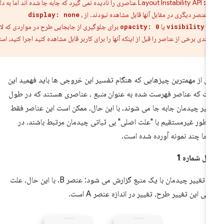
ط:
Layout Instability API عناصری را نادیده نمی گیرد که جابه جا شده اند اما به دلیل
 عنصر دیگری در مقابل آنها قابل مشاهده نبودند. از
،
display: none
یا
برای جلوگیری از جابجایی طرح در مواردی که لازم
opacity: 0
visibility:
دی برخی از عناصر را قبل از اینکه آنها را برای کاربر قابل مشاهده کنید اجرا کنید، استفاده
ی از مهمترین چیزهایی که هنگام تفسیر این خروجی ها باید فهمید این
ت که عناصر فهرست شده به عنوان
منبع
، عناصری هستند که در طول
ییر چیدمان جابه جا می شوند. با این حال، ممکن است این عناصر فقط
 طور غیرمستقیم با "علت اصلی" بی ثباتی چیدمان مرتبط باشند. در
نجا چند نمونه آورده شده است.
ال شماره 1
این تغییر چیدمان با یک منبع گزارش می شود: عنصر B. با این حال، علت
لی این تغییر طرح، تغییر در اندازه عنصر A است.