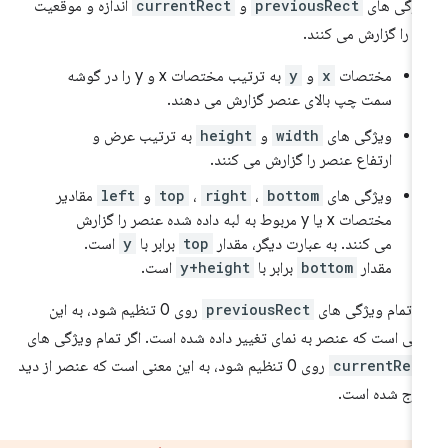
ژگی های
previousRect
و
currentRect
اندازه و موقعیت
ه را گزارش می کنند.
مختصات
x
و
y
به ترتیب مختصات x و y را در گوشه
سمت چپ بالای عنصر گزارش می دهند.
ویژگی های
width
و
height
به ترتیب عرض و
ارتفاع عنصر را گزارش می کنند.
ویژگی های
bottom
،
right
،
top
و
left
مقادیر
مختصات x یا y مربوط به لبه داده شده عنصر را گزارش
می کنند. به عبارت دیگر، مقدار
top
برابر با
y
است.
مقدار
bottom
برابر با
y+height
است.
ر تمام ویژگی های
previousRect
روی 0 تنظیم شود، به این
نی است که عنصر به نمای تغییر داده شده است. اگر تمام ویژگی های
currentRec
روی 0 تنظیم شود، به این معنی است که عنصر از دید
رج شده است.