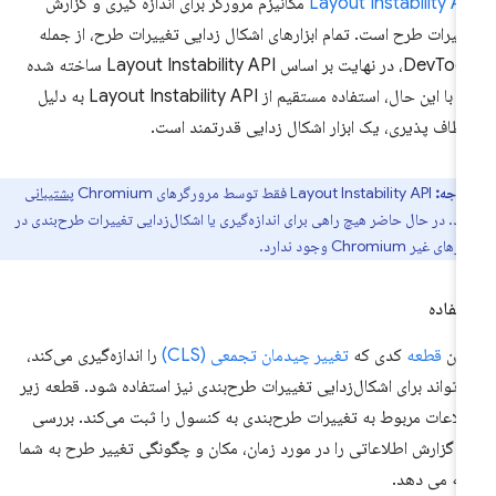
Layout Instability A
مکانیزم مرورگر برای اندازه گیری و گزارش
ییرات طرح است. تمام ابزارهای اشکال زدایی تغییرات طرح، از جمله
DevTools، در نهایت بر اساس Layout Instability API ساخته شده
اند. با این حال، استفاده مستقیم از Layout Instability API به دلیل
عطاف پذیری، یک ابزار اشکال زدایی قدرتمند است.
توجه:
Layout Instability API فقط توسط مرورگرهای Chromium
پشتیبانی
د. در حال حاضر هیچ راهی برای اندازه‌گیری یا اشکال‌زدایی تغییرات طرح‌بندی در
یر Chromium وجود ندارد.
تفاده
مان
قطعه
کدی که
تغییر چیدمان تجمعی (CLS)
را اندازه‌گیری می‌کند،
‌تواند برای اشکال‌زدایی تغییرات طرح‌بندی نیز استفاده شود. قطعه زیر
لاعات مربوط به تغییرات طرح‌بندی به کنسول را ثبت می‌کند. بررسی
ن گزارش اطلاعاتی را در مورد زمان، مکان و چگونگی تغییر طرح به شما
ائه می دهد.