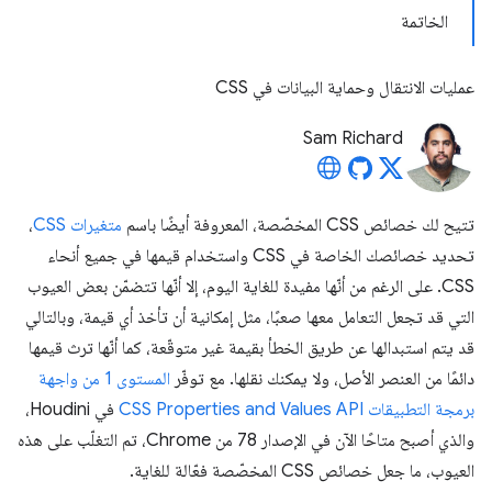
الخاتمة
عمليات الانتقال وحماية البيانات في CSS
Sam Richard
تتيح لك خصائص CSS المخصّصة، المعروفة أيضًا باسم
متغيرات CSS
،
تحديد خصائصك الخاصة في CSS واستخدام قيمها في جميع أنحاء
CSS. على الرغم من أنّها مفيدة للغاية اليوم، إلا أنّها تتضمّن بعض العيوب
التي قد تجعل التعامل معها صعبًا، مثل إمكانية أن تأخذ أي قيمة، وبالتالي
قد يتم استبدالها عن طريق الخطأ بقيمة غير متوقّعة، كما أنّها ترث قيمها
دائمًا من العنصر الأصل، ولا يمكنك نقلها. مع توفّر
المستوى 1 من واجهة
برمجة التطبيقات CSS Properties and Values API
في Houdini،
والذي أصبح متاحًا الآن في الإصدار 78 من Chrome، تم التغلّب على هذه
العيوب، ما جعل خصائص CSS المخصّصة فعّالة للغاية.