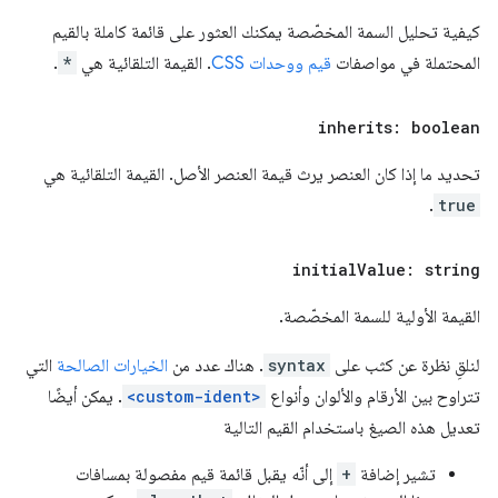
كيفية تحليل السمة المخصّصة يمكنك العثور على قائمة كاملة بالقيم
المحتملة في مواصفات
قيم ووحدات CSS
. القيمة التلقائية هي
*
.
inherits: boolean
تحديد ما إذا كان العنصر يرث قيمة العنصر الأصل. القيمة التلقائية هي
.
true
initial
Value: string
القيمة الأولية للسمة المخصّصة.
لنلقِ نظرة عن كثب على
syntax
. هناك عدد من
الخيارات الصالحة
التي
تتراوح بين الأرقام والألوان وأنواع
<custom-ident>
. يمكن أيضًا
تعديل هذه الصيغ باستخدام القيم التالية
تشير إضافة
+
إلى أنّه يقبل قائمة قيم مفصولة بمسافات