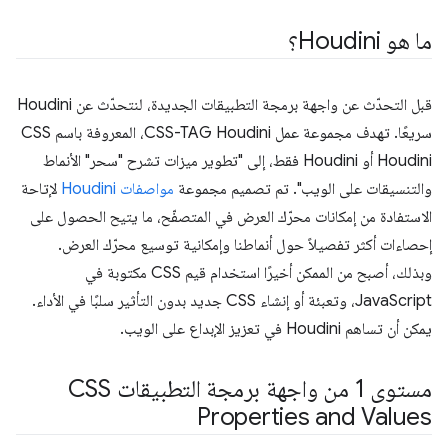
ما هو Houdini؟
قبل التحدّث عن واجهة برمجة التطبيقات الجديدة، لنتحدّث عن Houdini
سريعًا. تهدف مجموعة عمل CSS-TAG Houdini، المعروفة باسم CSS
Houdini أو Houdini فقط، إلى "تطوير ميزات تشرح "سحر" الأنماط
والتنسيقات على الويب". تم تصميم مجموعة
مواصفات Houdini
لإتاحة
الاستفادة من إمكانات محرّك العرض في المتصفّح، ما يتيح الحصول على
إحصاءات أكثر تفصيلاً حول أنماطنا وإمكانية توسيع محرّك العرض.
وبذلك، أصبح من الممكن أخيرًا استخدام قيم CSS مكتوبة في
JavaScript، وتعبئة أو إنشاء CSS جديد بدون التأثير سلبًا في الأداء.
يمكن أن تساهم Houdini في تعزيز الإبداع على الويب.
مستوى 1 من واجهة برمجة التطبيقات CSS
Properties and Values