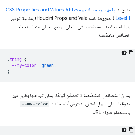
تتيح لنا
واجهة برمجة التطبيقات CSS Properties and Values API
Level 1
(المعروفة باسم Houdini Props and Vals) إمكانية توفير
بنية لخصائصنا المخصّصة. في ما يلي الوضع الحالي عند استخدام
خصائص مخصّصة:
.
thing
{
--my-color
:
green
;
}
بما أنّ الخصائص المخصّصة لا تتضمّن أنواعًا، يمكن تجاهلها بطرق غير
متوقّعة. على سبيل المثال، لنفترض أنّك حدّدت
--my-color
باستخدام عنوان URL.