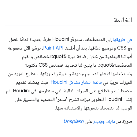
الخاتمة
في طريقها
إلى المتصفّحات، ستوفّر Houdini طرقًا جديدة تمامًا للعمل
مع CSS وتوسيع نطاقها. بعد أن أطلقنا
Paint API
، نوسّع الآن مجموعة
أدواتنا الإبداعية من خلال إضافة ميزة &quot;الخصائص والقيم
المخصّصة&quot;، ما يتيح لنا تحديد خصائص CSS مكتوبة
واستخدامها لإنشاء تصاميم جديدة ومثيرة وتحريكها. سنطرح المزيد من
الميزات قريبًا في
قائمة انتظار مشاكل Houdini
حيث يمكنك تقديم
ملاحظاتك والاطّلاع على الميزات التالية التي سنطرحها في Houdini. تم
إنشاء Houdini لتطوير ميزات تشرح "سحر" التصميم والتنسيق على
الويب، لذا ننصحك بتجربتها والاستفادة منها.
صورة من
مايك جونيتز
على
Unsplash