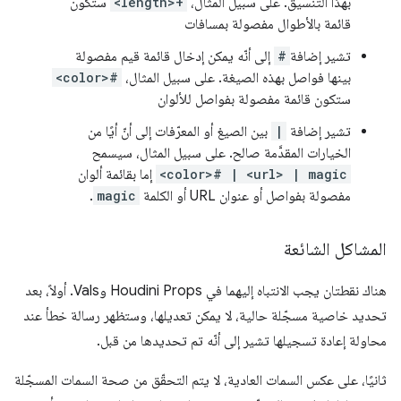
بهذا التنسيق. على سبيل المثال،
<length>+
ستكون
قائمة بالأطوال مفصولة بمسافات
تشير إضافة
#
إلى أنّه يمكن إدخال قائمة قيم مفصولة
بينها فواصل بهذه الصيغة. على سبيل المثال،
<color>#
ستكون قائمة مفصولة بفواصل للألوان
تشير إضافة
|
بين الصيغ أو المعرّفات إلى أنّ أيًا من
الخيارات المقدَّمة صالح. على سبيل المثال، سيسمح
<color># | <url> | magic
إما بقائمة ألوان
مفصولة بفواصل أو عنوان URL أو الكلمة
magic
.
المشاكل الشائعة
هناك نقطتان يجب الانتباه إليهما في Houdini Props وVals. أولاً، بعد
تحديد خاصية مسجّلة حالية، لا يمكن تعديلها، وستظهر رسالة خطأ عند
محاولة إعادة تسجيلها تشير إلى أنّه تم تحديدها من قبل.
ثانيًا، على عكس السمات العادية، لا يتم التحقّق من صحة السمات المسجّلة