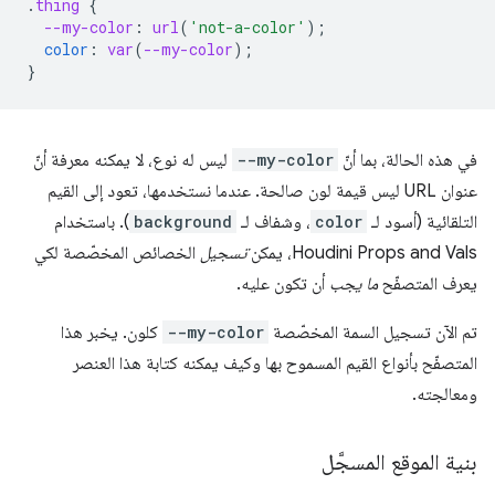
.
thing
{
--my-color
:
url
(
'not-a-color'
);
color
:
var
(
--my-color
);
}
في هذه الحالة، بما أنّ
--my-color
ليس له نوع، لا يمكنه معرفة أنّ
عنوان URL ليس قيمة لون صالحة. عندما نستخدمها، تعود إلى القيم
التلقائية (أسود لـ
color
، وشفاف لـ
background
). باستخدام
Houdini Props and Vals، يمكن
تسجيل
الخصائص المخصّصة لكي
يعرف المتصفّح
ما يجب
أن تكون عليه.
تم الآن تسجيل السمة المخصّصة
--my-color
كلون. يخبر هذا
المتصفّح بأنواع القيم المسموح بها وكيف يمكنه كتابة هذا العنصر
ومعالجته.
بنية الموقع المسجَّل