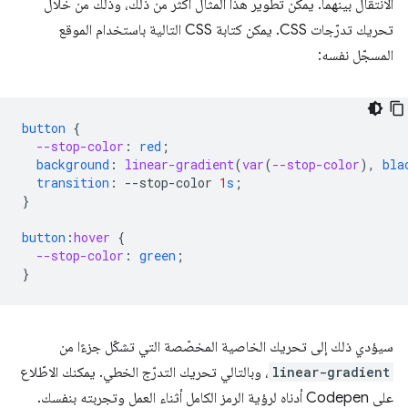
الانتقال بينهما. يمكن تطوير هذا المثال أكثر من ذلك، وذلك من خلال
تحريك تدرّجات CSS. يمكن كتابة CSS التالية باستخدام الموقع
المسجّل نفسه:
button
{
--stop-color
:
red
;
background
:
linear-gradient
(
var
(
--stop-color
),
bla
transition
:
--
stop-color
1
s
;
}
button
:
hover
{
--stop-color
:
green
;
}
سيؤدي ذلك إلى تحريك الخاصية المخصّصة التي تشكّل جزءًا من
linear-gradient
، وبالتالي تحريك التدرّج الخطي. يمكنك الاطّلاع
على Codepen أدناه لرؤية الرمز الكامل أثناء العمل وتجربته بنفسك.