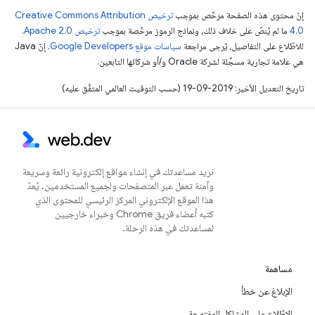
إنّ محتوى هذه الصفحة مرخّص بموجب
ترخيص Creative Commons Attribution
4.0‏
ما لم يُنصّ على خلاف ذلك، ونماذج الرموز مرخّصة بموجب
ترخيص Apache 2.0‏
.
للاطّلاع على التفاصيل، يُرجى مراجعة
سياسات موقع Google Developers‏
. إنّ Java
هي علامة تجارية مسجَّلة لشركة Oracle و/أو شركائها التابعين.
تاريخ التعديل الأخير: 2019-09-19 (حسب التوقيت العالمي المتفَّق عليه)
نريد مساعدتك في إنشاء مواقع إلكترونية رائعة وسريعة
وآمنة تعمل عبر المتصفحات ولجميع المستخدمين. يُعدّ
هذا الموقع الإلكتروني المركز الرئيسي للمحتوى الذي
كتبه أعضاء فريق Chrome وخبراء خارجيين
لمساعدتك في هذه الرحلة.
مساهمة
الإبلاغ عن خطأ
الاطّلاع على المشاكل المفتوحة