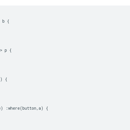
 b 
{
>
 p 
{
)
{
e
)
:
where
(
button
,
a
)
{