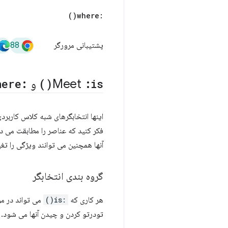
)
where(
:
88
پشتیبانی مرورگر
is(
:
Meet
)
و
:
ere(
اینها انتخابگرهای شبه کلاس کاربرد
آنها همچنین می توانند ویژگی را تغ
گروه بندی انتخابگر
هر کاری که
:is()
می تواند در مو
تودرتو کردن و چیدن آنها می شود. انعطاف پذیری کامل CSS که می دانید و دوست