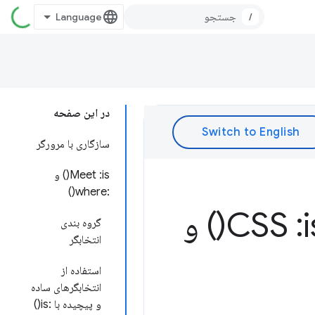
/
در این صفحه
سازگاری با مرورگر
Meet :is() و
:where()
i
) و
گروه بندی
انتخابگر
استفاده از
انتخابگرهای ساده
و پیچیده با :is()