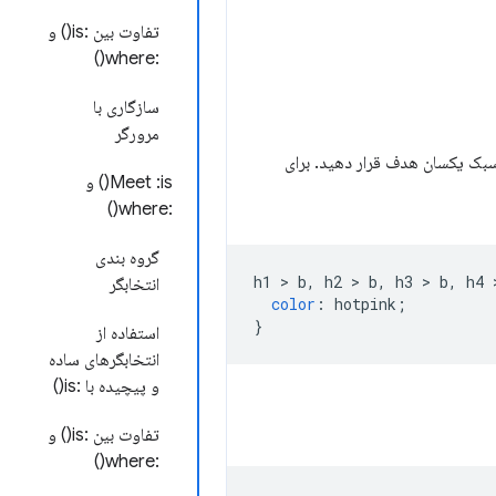
تفاوت بین :is() و
:where()
سازگاری با
مرورگر
انین سبک یکسان هدف قرار دهید. برای
Meet :is() و
:where()
گروه بندی
h1 
>
 b
,
 h2 
>
 b
,
 h3 
>
 b
,
 h4 
انتخابگر
color
:
 hotpink
;
}
استفاده از
انتخابگرهای ساده
و پیچیده با :is()
تفاوت بین :is() و
:where()