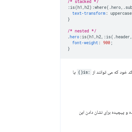
/* stacked */
:
is
(
h1
,
h2
):
where
(.
hero
,.
su
text-transform
:
 uppercase
}
/* nested */
.
hero
:
is
(
h1
,
h2
,:
is
(.
header
font-weight
:
900
;
}
کد خود که می توانند از
:is()
یا
ه و پیچیده برای نشان دادن این