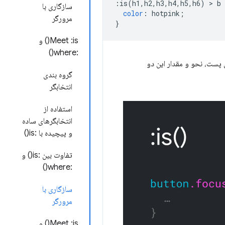
:
is
(
h1
,
h2
,
h3
,
h4
,
h5
,
h6
)
>
 b 
سازگاری با
color
:
 hotpink
;
مرورگر
}
Meet :is() و
:where()
ر این پست، نحو و مقدار این دو
گروه بندی
انتخابگر
استفاده از
انتخابگرهای ساده
و پیچیده با :is()
تفاوت بین :is() و
:where()
سازگاری با
مرورگر
Meet :is() و