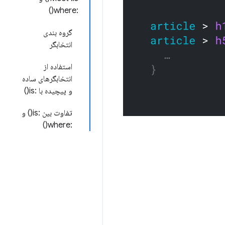
:where()
گروه بندی
انتخابگر
استفاده از
انتخابگرهای ساده
و پیچیده با :is()
تفاوت بین :is() و
:where()