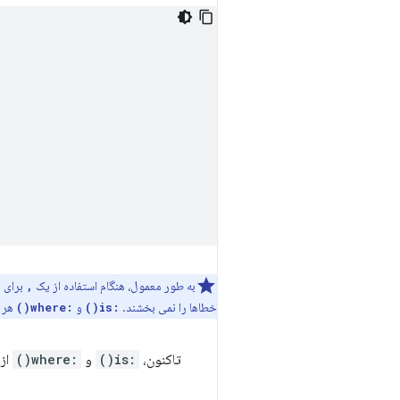
به طور معمول، هنگام استفاده از یک
برای ا
,
خطاها را نمی بخشند.
و
هر 
:where()
:is()
تاکنون،
:is()
و
:where()
از 