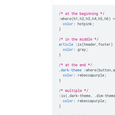
/* at the beginning */
:
where
(
h1
,
h2
,
h3
,
h4
,
h5
,
h6
)
>
color
:
 hotpink
;
}
/* in the middle */
article
:
is
(
header
,
footer
)
color
:
 gray
;
}
/* at the end */
.
dark-theme
:
where
(
button
,
a
color
:
 rebeccapurple
;
}
/* multiple */
:
is
(.
dark-theme
,
.
dim-them
color
:
 rebeccapurple
;
}