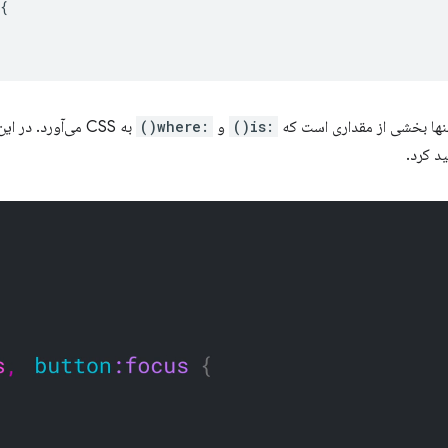
{
 تنها بخشی از مقداری است که
:is()
و
:where()
به CSS می‌آورد. د
د کرد.