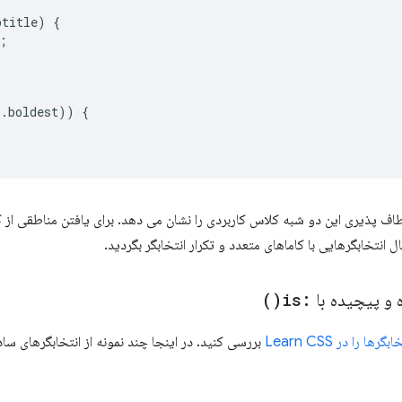
btitle
)
{
;
,.
boldest
))
{
نعطاف پذیری این دو شبه کلاس کاربردی را نشان می دهد. برای یافتن مناطقی از 
ل انتخابگرهایی با کاماهای متعدد و تکرار انتخابگر بگردید.
 و پیچیده با
:
is(
)
ها را در Learn CSS
بررسی کنید. در اینجا چند نمونه از انتخابگرهای ساد