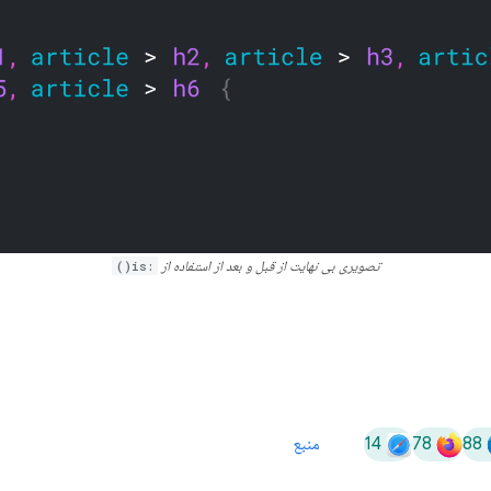
تصویری بی نهایت از قبل و بعد از استفاده از
:is()
14
78
88
منبع