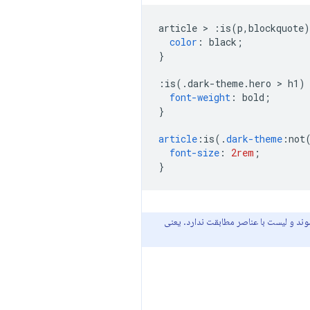
article 
>
:
is
(
p
,
blockquote
)
color
:
 black
;
}
:
is
(.
dark-theme
.
hero 
>
 h1
)
font-weight
:
 bold
;
}
article
:
is
(.
dark-theme
:
not
font-size
:
2rem
;
}
 شوند و لیست با عناصر مطابقت ندارد. یعنی