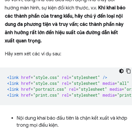
hướng màn hình, sự kiện đổi kích thước, v.v.
Khi khai báo
các thành phần của trang kiểu, hãy chú ý đến loại nội
dung đa phương tiện và truy vấn; các thành phần này
ảnh hưởng rất lớn đến hiệu suất của đường dẫn kết
xuất quan trọng.
Hãy xem xét các ví dụ sau:
<link
href
=
"style.css"
rel
=
"stylesheet"
/>
<link
href
=
"style.css"
rel
=
"stylesheet"
media
=
"all"
<link
href
=
"portrait.css"
rel
=
"stylesheet"
media
=
"or
<link
href
=
"print.css"
rel
=
"stylesheet"
media
=
"print
Nội dung khai báo đầu tiên là chặn kết xuất và khớp
trong mọi điều kiện.