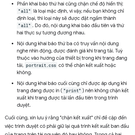
Phần khai báo thứ hai cũng chặn chế độ hiển thị:
"all"
là loại mặc định, vì vậy, nếu bạn không chỉ
định loại, thì loại này sẽ được đặt ngầm thành
"all"
. Do đó, nội dung khai báo đầu tiên và thứ
hai thực sự tương đương nhau.
Nội dung khai báo thứ ba có truy vấn nội dung
nghe nhìn động, được đánh giá khi trang tải. Tuỳ
thuộc vào hướng của thiết bị trong khi trang đang
tải,
portrait.css
có thể chặn kết xuất hoặc
không.
Nội dung khai báo cuối cùng chỉ được áp dụng khi
trang đang được in (
"print"
) nên không chặn kết
xuất khi trang được tải lần đầu tiên trong trình
duyệt.
Cuối cùng, xin lưu ý rằng "chặn kết xuất" chỉ đề cập đến
việc trình duyệt có phải giữ lại quá trình kết xuất ban đầu
của trang trên tài nguyên đó hay không. Trong cả hai