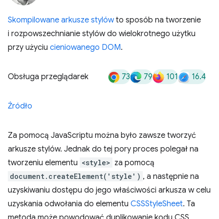
Skompilowane arkusze stylów
to sposób na tworzenie
i rozpowszechnianie stylów do wielokrotnego użytku
przy użyciu
cieniowanego DOM
.
73
79
101
16.4
Obsługa przeglądarek
Źródło
Za pomocą JavaScriptu można było zawsze tworzyć
arkusze stylów. Jednak do tej pory proces polegał na
tworzeniu elementu
<style>
za pomocą
document.createElement('style')
, a następnie na
uzyskiwaniu dostępu do jego właściwości arkusza w celu
uzyskania odwołania do elementu
CSSStyleSheet
. Ta
metoda może powodować duplikowanie kodu CSS