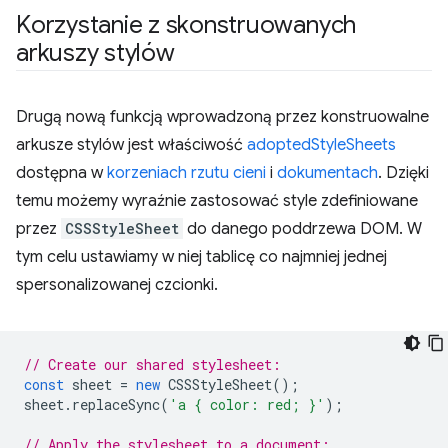
Korzystanie z skonstruowanych
arkuszy stylów
Drugą nową funkcją wprowadzoną przez konstruowalne
arkusze stylów jest właściwość
adoptedStyleSheets
dostępna w
korzeniach rzutu cieni
i
dokumentach
. Dzięki
temu możemy wyraźnie zastosować style zdefiniowane
przez
CSSStyleSheet
do danego poddrzewa DOM. W
tym celu ustawiamy w niej tablicę co najmniej jednej
spersonalizowanej czcionki.
// Create our shared stylesheet:
const
sheet
=
new
CSSStyleSheet
();
sheet
.
replaceSync
(
'a { color: red; }'
);
// Apply the stylesheet to a document: