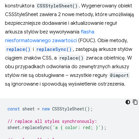
konstruktora
CSSStyleSheet()
. Wygenerowany obiekt
CSSStyleSheet zawiera 2 nowe metody, które umożliwiają
bezpieczniejsze dodawanie i aktualizowanie reguł
arkusza stylów bez wywoływania
flasha
niesformatowanego zawartości
(FOUC). Obie metody,
replace()
i
replaceSync()
, zastępują arkusze stylów
ciągiem znaków CSS, a
replace()
zwraca obietnicę. W
obu przypadkach odwołania do zewnętrznych arkuszy
stylów nie są obsługiwane – wszystkie reguły
@import
są ignorowane i spowodują wyświetlenie ostrzeżenia.
const
sheet
=
new
CSSStyleSheet
();
// replace all styles synchronously:
sheet
.
replaceSync
(
'a { color: red; }'
);