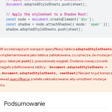
document
.
adoptedStyleSheets
.
push
(
sheet
);
// Apply the stylesheet to a Shadow Root:
const
node
=
document
.
createElement
(
'div'
);
const
shadow
=
node
.
attachShadow
({
mode
:
'open'
});
shadow
.
adoptedStyleSheets
.
push
(
sheet
);
W wcześniejszych wersjach specyfikacji tablica
adoptedStyleSheets
a implementowana jako tablica zablokowana, co oznacza, że mutacje 
jscu, takie jak
, powodowały wyjątek. Dodanie nowej czcionki
push()
agało zdefiniowania tablicy:
`document.adoptedStyleSheets =
Nie jest to już koniec
.document.adoptedStyleSheets, newSheet]
ieważ
specyfikacja
została zaktualizowana, aby umożliwić mutacje
icy.
Podsumowanie