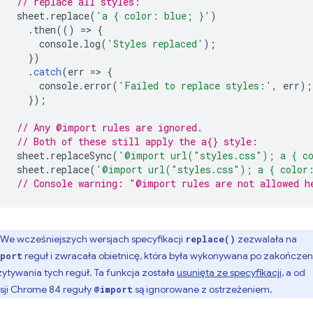
// replace all styles:
sheet
.
replace
(
'a { color: blue; }'
)
.
then
(()
=
>
{
console
.
log
(
'Styles replaced'
);
})
.
catch
(
err
=
>
{
console
.
error
(
'Failed to replace styles:'
,
err
);
});
// Any @import rules are ignored.
// Both of these still apply the a{} style:
sheet
.
replaceSync
(
'@import url("styles.css"); a { c
sheet
.
replace
(
'@import url("styles.css"); a { color
// Console warning: "@import rules are not allowed h
We wcześniejszych wersjach specyfikacji
zezwalała na
replace()
reguł i zwracała obietnicę, która była wykonywana po zakończen
port
ytywania tych reguł. Ta funkcja została
usunięta ze specyfikacji
, a od
sji Chrome 84 reguły
są ignorowane z ostrzeżeniem.
@import