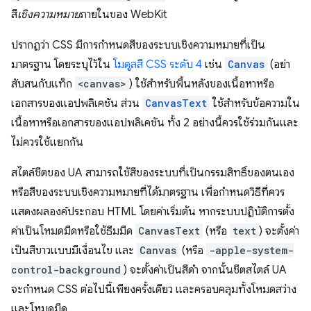
สี
เชิงความหมาย
ภายในของ WebKit
ปรากฏว่า CSS มีการกำหนดสีของระบบเชิงความหมายที่เป็น
มาตรฐาน โดยระบุไว้ใน
โมดูลสี CSS ระดับ 4
เช่น
Canvas
(อย่า
สับสนกับแท็ก
<canvas>
) ใช้สำหรับพื้นหลังของเนื้อหาหรือ
เอกสารของแอปพลิเคชัน ส่วน
CanvasText
ใช้สำหรับข้อความใน
เนื้อหาหรือเอกสารของแอปพลิเคชัน ทั้ง 2 อย่างนี้ควรใช้ร่วมกันและ
ไม่ควรใช้แยกกัน
สไตล์ชีตของ UA สามารถใช้สีของระบบที่เป็นกรรมสิทธิ์ของตนเอง
หรือสีของระบบเชิงความหมายที่ได้มาตรฐาน เพื่อกำหนดวิธีที่ควร
แสดงผลองค์ประกอบ HTML โดยค่าเริ่มต้น หากระบบปฏิบัติการตั้ง
ค่าเป็นโหมดมืดหรือใช้ธีมมืด
CanvasText
(หรือ
text
) จะตั้งค่า
เป็นสีขาวแบบมีเงื่อนไข และ
Canvas
(หรือ
-apple-system-
control-background
) จะตั้งค่าเป็นสีดำ จากนั้นชีตสไตล์ UA
จะกำหนด CSS ต่อไปนี้เพียงครั้งเดียว และครอบคลุมทั้งโหมดสว่าง
และโหมดมืด