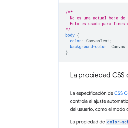
/**
  No es una actual hoja de 
  Esto es usado para fines 
*/
body
{
color
:
CanvasText
;
background-color
:
Canvas
}
La propiedad CSS 
La especificación de
CSS Co
controla el ajuste automáti
del usuario, como el modo 
La propiedad de
color-sc