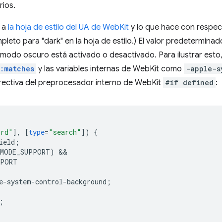
rios.
a a
la hoja de estilo del UA de WebKit
y lo que hace con respec
eto para "dark" en la hoja de estilo.) El valor predetermina
l modo oscuro está activado o desactivado. Para ilustrar esto
:matches
y las variables internas de WebKit como
-apple-s
directiva del preprocesador interno de WebKit
#if defined
:
ord"
],
[
type
=
"search"
])
{
ield
;
_MODE_SUPPORT)
PPORT
e-system-control-background
;
;