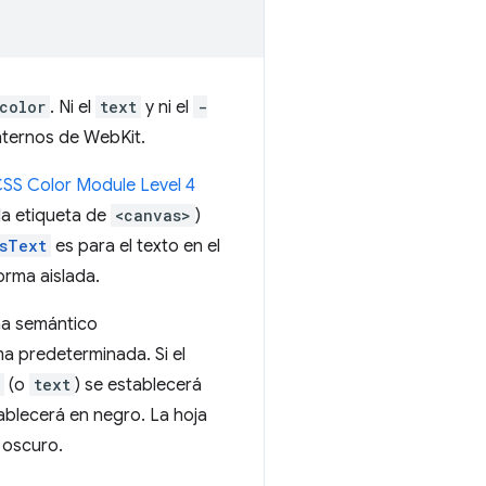
color
. Ni el
text
y ni el
-
nternos de WebKit.
SS Color Module Level 4
la etiqueta de
<canvas>
)
sText
es para el texto en el
orma aislada.
ema semántico
a predeterminada. Si el
(o
text
) se establecerá
tablecerá en negro. La hoja
 oscuro.