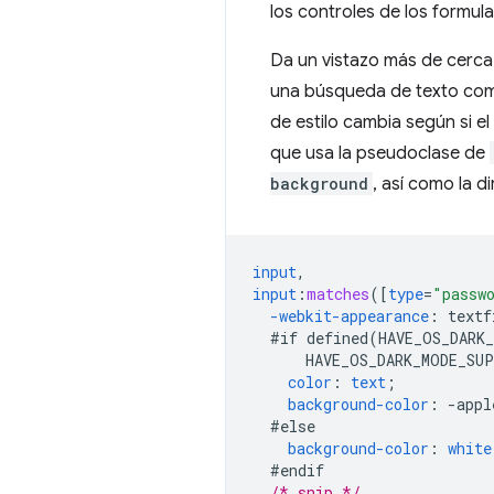
los controles de los formula
Da un vistazo más de cerc
una búsqueda de texto compl
de estilo cambia según si e
que usa la pseudoclase de
background
, así como la 
input
,
input
:
matches
([
type
=
"passw
-webkit-
appearance
:
textf
#if
defined(HAVE_OS_DARK
HAVE_OS_DARK_MODE_SU
color
:
text
;
background-color
:
-
appl
#else
background-color
:
white
#endif
/* snip */