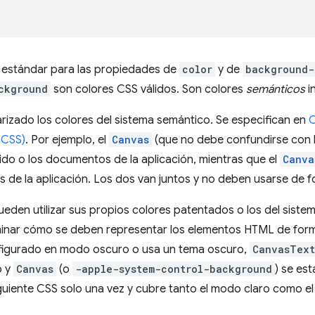
 estándar para las propiedades de
color
y de
background-
ckground
son colores CSS válidos. Son colores
semánticos
i
rizado los colores del sistema semántico. Se especifican en
C
 CSS)
. Por ejemplo, el
Canvas
(que no debe confundirse con 
ido o los documentos de la aplicación, mientras que el
Canva
de la aplicación. Los dos van juntos y no deben usarse de f
pueden utilizar sus propios colores patentados o los del sist
inar cómo se deben representar los elementos HTML de form
nfigurado en modo oscuro o usa un tema oscuro,
CanvasText
o y
Canvas
(o
-apple-system-control-background
) se es
siguiente CSS solo una vez y cubre tanto el modo claro como el