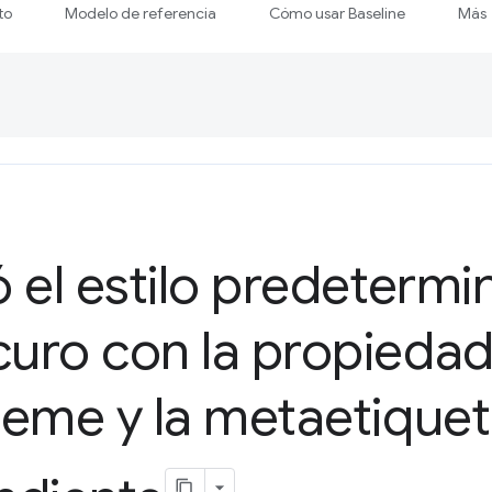
to
Modelo de referencia
Cómo usar Baseline
Más
 el estilo predetermi
uro con la propieda
eme y la metaetique