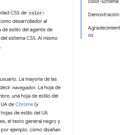
color-scheme
iedad CSS de
color-
Demostración
como desarrollador al
Agradecimient
a de estilo del agente de
os
 del sistema CSS. Al mismo
.
usuario. La mayoría de las
decir
navegador
. La hoja de
bre, una hoja de estilo del
o UA de
Chrome
(y
hojas de estilo del UA
es, el texto general negro y
, por ejemplo, cómo diseñan