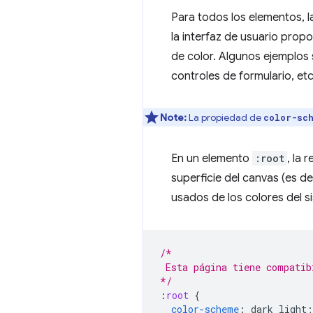
Para todos los elementos, l
la interfaz de usuario prop
de color. Algunos ejemplos 
controles de formulario, etc
Note:
La propiedad de
color-sc
En un elemento
:root
, la
superficie del canvas (es dec
usados de los colores del s
/*
 Esta página tiene compatib
*/
:
root
{
color-scheme
:
dark
light
;