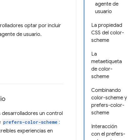
agente de
usuario
La propiedad
olladores optar por incluir
CSS del color-
 agente de usuario.
scheme
La
metaetiqueta
de color-
scheme
Combinando
color-scheme y
io
prefers-color-
scheme
 desarrolladores un control
e
prefers-color-scheme
:
Interacción
reíbles experiencias en
con el prefers-