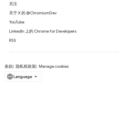
关注
关于 X 的 @ChromiumDev
YouTube
LinkedIn 上的 Chrome for Developers
RSS
条款
隐私权政策
Manage cookies