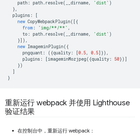
path
:
path
.
resolve
(
__dirname
,
'dist'
)
},
plugins
:
[
new
CopyWebpackPlugin
([{
from
:
'img/**/**'
,
to
:
path
.
resolve
(
__dirname
,
'dist'
)
}]),
new
ImageminPlugin
({
pngquant
:
({
quality
:
[
0.5
,
0.5
]}),
plugins
:
[
imageminMozjpeg
({
quality
:
50
})]
})
]
}
重新运行 webpack 并使用 Lighthouse
验证结果
在控制台中，重新运行 webpack：