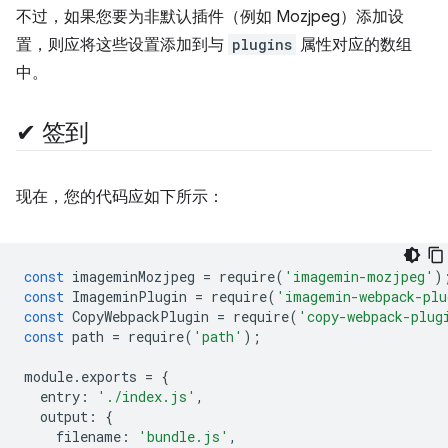
不过，如果您要为非默认插件（例如 Mozjpeg）添加设
置，则应将这些设置添加到与
plugins
属性对应的数组
中。
✔︎ 签到
现在，您的代码应如下所示：
const
imageminMozjpeg
=
require
(
'imagemin-mozjpeg'
)
const
ImageminPlugin
=
require
(
'imagemin-webpack-plu
const
CopyWebpackPlugin
=
require
(
'copy-webpack-plug
const
path
=
require
(
'path'
);
module
.
exports
=
{
entry
:
'./index.js'
,
output
:
{
filename
:
'bundle.js'
,