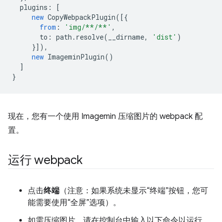
plugins
:
[
new
CopyWebpackPlugin
([{
from
:
'img/**/**'
,
to
:
path
.
resolve
(
__dirname
,
'dist'
)
}]),
new
ImageminPlugin
()
]
}
现在，您有一个使用 Imagemin 压缩图片的 webpack 配
置。
运行 webpack
点击
终端
（注意：如果系统未显示“终端”按钮，您可
能需要使用“全屏”选项）。
如需压缩图片，请在控制台中输入以下命令以运行