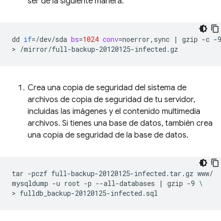
ser de la siguiente manera:
dd
if
=
/dev/sda
bs
=
1024
conv
=
noerror,sync
|
gzip
-c
-
>
Crea una copia de seguridad del sistema de
archivos de copia de seguridad de tu servidor,
incluidas las imágenes y el contenido multimedia
archivos. Si tienes una base de datos, también crea
una copia de seguridad de la base de datos.
tar
-pczf
full-backup-20120125-infected.tar.gz
www/

mysqldump
-u
root
-p
--all-databases
|
gzip
-9
\
>