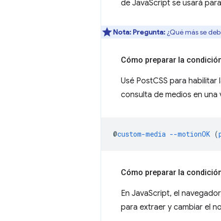
de JavaScript se usará par
Nota:
Pregunta:
¿Qué más se debe 
Cómo preparar la condició
Usé PostCSS para habilitar l
consulta de medios en una v
@
custom-media
--motionOK
(
Cómo preparar la condició
En JavaScript, el navegador
para extraer y cambiar el n