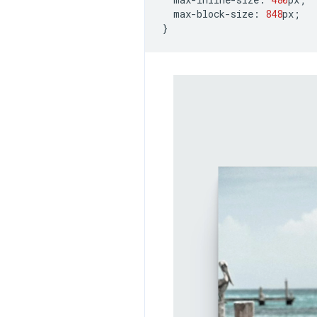
max
-
block
-
size
:
848
px
;
}