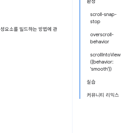
환성
scroll-snap-
stop
구성요소를 빌드하는 방법에 관
overscroll-
behavior
scrollIntoView
({behavior:
'smooth'})
실습
커뮤니티 리믹스