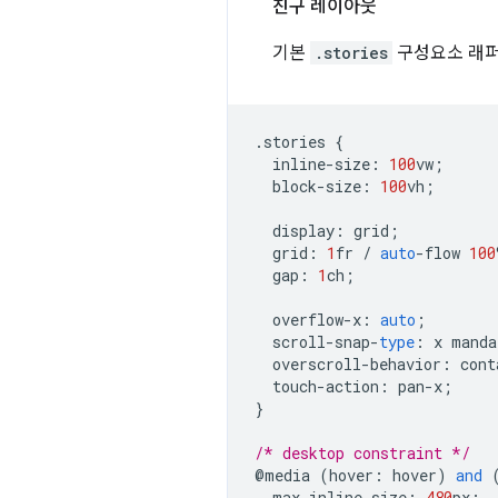
친구 레이아웃
기본
.stories
구성요소 래퍼
.
stories
{
inline
-
size
:
100
vw
;
block
-
size
:
100
vh
;
display
:
grid
;
grid
:
1
fr
/
auto
-
flow
100
gap
:
1
ch
;
overflow
-
x
:
auto
;
scroll
-
snap
-
type
:
x
manda
overscroll
-
behavior
:
cont
touch
-
action
:
pan
-
x
;
}
/* desktop constraint */
@
media
(
hover
:
hover
)
and
max
-
inline
-
size
:
480
px
;