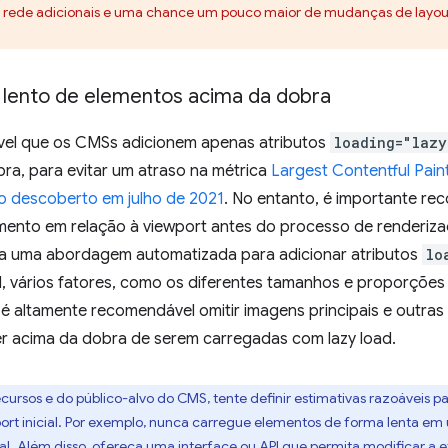
e rede adicionais e uma chance um pouco maior de mudanças de layout
 lento de elementos acima da dobra
el que os CMSs adicionem apenas atributos
loading="lazy
ra, para evitar um atraso na métrica
Largest Contentful Pain
o descoberto em julho de 2021
. No entanto, é importante r
emento em relação à viewport antes do processo de renderizaç
a uma abordagem automatizada para adicionar atributos
lo
, vários fatores, como os diferentes tamanhos e proporções 
 é altamente recomendável omitir imagens principais e outras
r acima da dobra de serem carregadas com lazy load.
cursos e do público-alvo do CMS, tente definir estimativas razoáveis
ort inicial. Por exemplo, nunca carregue elementos de forma lenta e
l. Além disso, ofereça uma interface ou API que permita modificar a e