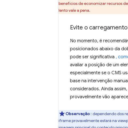
benefícios de economizar recursos d
lento vale a pena.
Evite o carregamento
No momento, é recomendáv
posicionados abaixo da dob
pode ser significativa
, com
avaliar a posição de um el
especialmente se o CMS us
base na intervenção manual
considerados. Ainda assim,
provavelmente vão aparece
Observação
: dependendo dos re
iframe provavelmente estará na viewp
imagem principal do conteúdo principa