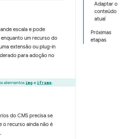
Adaptar o
conteúdo
atual
rande escala e pode
Próximas
e, enquanto um recurso do
etapas
 uma extensão ou plug-in
siderado para adoção no
os elementos
e
.
img
iframe
rios do CMS precisa se
 o recurso ainda não é
.