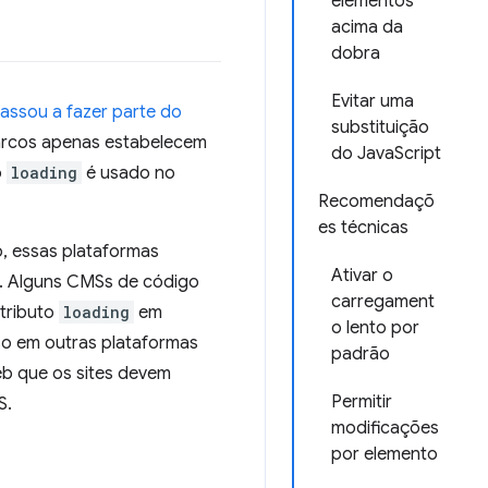
elementos
acima da
dobra
Evitar uma
assou a fazer parte do
substituição
marcos apenas estabelecem
do JavaScript
o
loading
é usado no
Recomendaçõ
es técnicas
o, essas plataformas
Ativar o
. Alguns CMSs de código
carregament
atributo
loading
em
o lento por
so em outras plataformas
padrão
b que os sites devem
Permitir
S.
modificações
por elemento