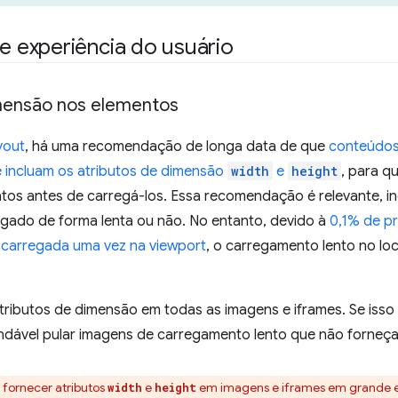
experiência do usuário
imensão nos elementos
yout
, há uma recomendação de longa data de que
conteúdos
 incluam os atributos de dimensão
width
e
height
, para q
tos antes de carregá-los. Essa recomendação é relevante,
gado de forma lenta ou não. No entanto, devido à
0,1% de p
 carregada uma vez na viewport
, o carregamento lento no lo
ibutos de dimensão em todas as imagens e iframes. Se isso 
dável pular imagens de carregamento lento que não forneçam
 fornecer atributos
e
em imagens e iframes em grande es
width
height