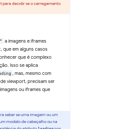
 para decidir se o carregamento
"
a imagens e iframes
t
, que em alguns casos
econhecer que é complexo
ão. Isso se aplica
ading
, mas, mesmo com
de viewport, precisam ser
 imagens ou iframes que
 para saber se uma imagem ou um
m um modelo de cabeçalho ou na
xistência do atributo
nos
loading