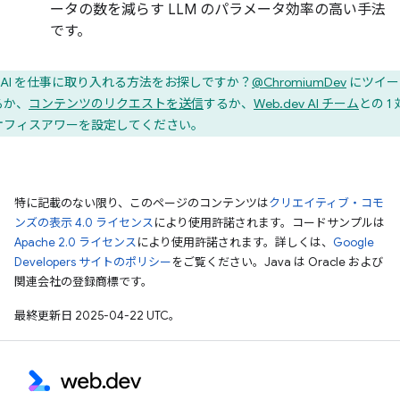
ータの数を減らす LLM のパラメータ効率の高い手法
です。
AI を仕事に取り入れる方法をお探しですか？
@ChromiumDev
にツイー
るか、
コンテンツのリクエストを送信
するか、
Web.dev AI チーム
との 1 
オフィスアワーを設定してください。
特に記載のない限り、このページのコンテンツは
クリエイティブ・コモ
ンズの表示 4.0 ライセンス
により使用許諾されます。コードサンプルは
Apache 2.0 ライセンス
により使用許諾されます。詳しくは、
Google
Developers サイトのポリシー
をご覧ください。Java は Oracle および
関連会社の登録商標です。
最終更新日 2025-04-22 UTC。