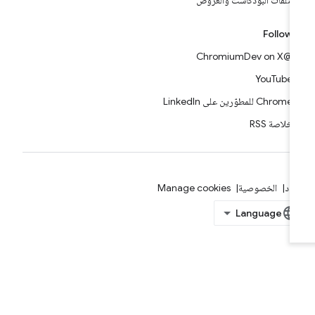
ملفات البودكاست والعروض
Follow
@ChromiumDev on X
YouTube
Chrome للمطوّرين على LinkedIn
خلاصة RSS
بنود
الخصوصية
Manage cookies