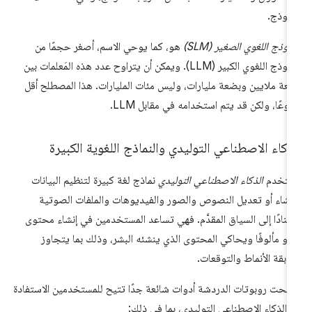
نموذج.
نموذج اللغوي الصغير (SLM)
هو، كما يوحي الاسم، أصغر حجمًا من
النموذج اللغوي الكبير (LLM). ويمكن أن يتراوح عدد هذه المَعلمات بين
عة ملايين وبضعة مليارات، وليس مئات المليارات. هذا المصطلح أقل
وعًا، ولكن قد يتم استخدامه في مقابل LLM.
ذكاء الاصطناعي التوليدي والنماذج اللغوية الكبيرة
ستخدم
الذكاء الاصطناعي التوليدي
نماذج لغة كبيرة لتنظيم البيانات
نشاء أو تعديل النصوص والصور والفيديوهات والملفات الصوتية
تنادًا إلى السياق المقدَّم. فهي تساعد المستخدمين في إنشاء محتوى
دو مألوفًا ويحاكي المحتوى الذي ينشئه البشر، وذلك بما يتجاوز
ابقة الأنماط والتوقعات.
بحت روبوتات الدردشة أدوات شائعة جدًا تتيح للمستخدمين الاستفادة
 الذكاء الاصطناعي التوليدي، بما في ذلك: