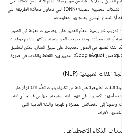
التعليم العميق (DL) هو فئة من خوارزميات تعلُّم الآلة. ومن الأمثلة على
ذلك الشبكات العصبية العميقة (DNN) التي تحاول محاكاة الطريقة التي
تقد أنّ الدماغ البشري يعالج بها المعلومات.
كن تدريب خوارزمية التعلّم العميق على ربط ميزات معيّنة في الصور
سمية أو فئة محدّدة. وبعد تدريب الخوارزمية، يمكنها تقديم توقعات
دّد الفئة نفسها في الصور الجديدة. على سبيل المثال، يمكن لتطبيق
اب في صورة.
الجة اللغات الطبيعية (NLP)
الجة اللغات الطبيعية هي فئة من تكنولوجيات تعلُّم الآلة تركّز على
اعدة أجهزة الكمبيوتر في فهم اللغة البشرية، بدءًا من قواعد أي لغة
يّنة وصولاً إلى الخصائص المميزة واللهجة واللغة العامية التي
تخدمها الأفراد.
حديات الذكاء الاصطناعي