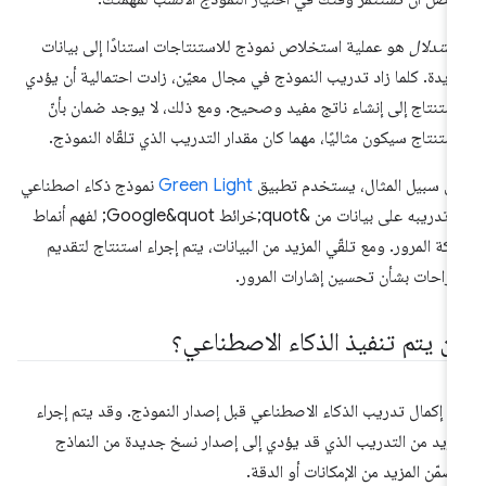
استدلال
هو عملية استخلاص نموذج للاستنتاجات استنادًا إلى بيانات
يدة. كلما زاد تدريب النموذج في مجال معيّن، زادت احتمالية أن يؤدي
استنتاج إلى إنشاء ناتج مفيد وصحيح. ومع ذلك، لا يوجد ضمان بأنّ
استنتاج سيكون مثاليًا، مهما كان مقدار التدريب الذي تلقّاه النموذج.
ى سبيل المثال، يستخدم تطبيق
Green Light
نموذج ذكاء اصطناعي
تم تدريبه على بيانات من &quot;خرائط Google&quot; لفهم أنماط
كة المرور. ومع تلقّي المزيد من البيانات، يتم إجراء استنتاج لتقديم
تراحات بشأن تحسين إشارات المرور.
ين يتم تنفيذ الذكاء الاصطناعي؟
م إكمال تدريب الذكاء الاصطناعي قبل إصدار النموذج. وقد يتم إجراء
مزيد من التدريب الذي قد يؤدي إلى إصدار نسخ جديدة من النماذج
ضمّن المزيد من الإمكانات أو الدقة.