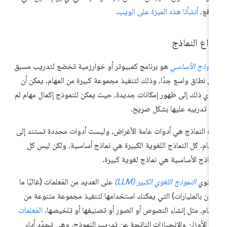
واقع،
أنشأنا هذه الميزة على الويب
.
واع النماذج
نموذج الأساسي
هو برنامج كمبيوتر أو خوارزمية تخضع لتدريب مسبق
ى نطاق واسع جدًا، وذلك لتنفيذ مجموعة كبيرة من المهام. يمكن أن
دي ذلك إلى ظهور إمكانات جديدة، حيث يمكن للنموذج إكمال مهام لم
م تدريبه عليها بشكل صريح.
ه النماذج هي أدوات عامة الأغراض، وليست أدوات محددة تستند إلى
مهام. كل النماذج اللغوية الكبيرة هي نماذج أساسية، ولكن ليس كل
نماذج الأساسية هي نماذج لغوية كبيرة.
حتوي
النموذج اللغوي الكبير (LLM)
على العديد من المَعلمات (غالبًا ما
ون بالمليارات) التي يمكنك استخدامها لتنفيذ مجموعة متنوعة من
مهام، مثل إنشاء النصوص أو الصور أو تصنيفها أو تلخيصها.
المَعلمات
 الأوزان والانحيازات الناتجة عن تدريب النموذج، وهي تحدّد أداء