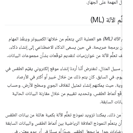
مال المهمة على الجهاز.
لُّم الآلة (ML)
ُّم الآلة (ML)
هو العملية التي يتعلّم من خلالها الكمبيوتر وينفّذ المهام
ون برمجة صريحة. في حين يسعى الذكاء الاصطناعي إلى إنشاء ذكاء،
ألف تعلُّم الآلة من خوارزميات لتقديم توقّعات بشأن مجموعات البيانات.
ى سبيل المثال، لنفترض أنّنا أردنا إنشاء موقع إلكتروني يقيّم الطقس في
 يوم. في السابق، كان يتم ذلك من خلال خبير أو أكثر في الأرصاد
جوية، حيث يمكنهم إنشاء تمثيل للغلاف الجوي وسطح الأرض، وحساب
وقّع أنماط الطقس، وتحديد تقييم من خلال مقارنة البيانات الحالية
لبيانات السابقة.
لاً من ذلك، يمكننا تزويد نموذج تعلُّم الآلة بكمية هائلة من بيانات الطقس
ى أن يتعلّم النموذج العلاقة الرياضية بين أنماط الطقس والبيانات السابقة
لإرشادات حول ما يجعل الطقس جيدًا أو سيئًا في أي يوم معيّن. في