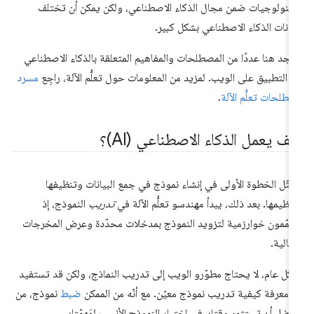
تكنولوجيات ضمن مجال الذكاء الاصطناعي، ولكن يمكن أن تختلف
كانات الذكاء الاصطناعي بشكل كبير.
جد هنا عددًا من المصطلحات والمفاهيم المتعلقة بالذكاء الاصطناعي
 التطبيق على الويب. لمزيد من المعلومات حول تعلُّم الآلة، راجِع
مسرد
طلحات تعلُّم الآلة
.
يف يعمل الذكاء الاصطناعي (AI)؟
مثّل الخطوة الأولى في إنشاء نموذج في جمع البيانات وتنظيفها
نظيمها. بعد ذلك، يبدأ مهندسو تعلُّم الآلة في
تدريب
النموذج، إذ
مّمون خوارزمية لتزويد النموذج بمدخلات محدّدة وعرض المخرجات
مثالية.
كل عام، لا يحتاج مطوّرو الويب إلى تدريب النماذج، ولكن قد تستفيد
 معرفة كيفية تدريب نموذج معيّن. مع أنّه من الممكن
ضبط
نموذج، من
أفضل أن تستثمر وقتك في اختيار النموذج الأنسب لمَهمّتك.