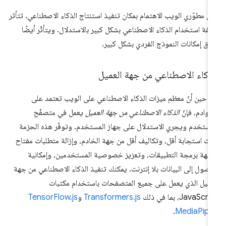
ى مطوّري الويب الاهتمام بمكان تنفيذ استنتاج الذكاء الاصطناعي. تتأثر
لفة استخدام الذكاء الاصطناعي بشكل كبير بالاستدلال. ويتأثّر أيضًا
اق إمكانات النموذج الفردي بشكل كبير.
ذكاء الاصطناعي من جهة العميل
 حين أنّ معظم ميزات الذكاء الاصطناعي على الويب تعتمد على
خوادم، فإنّ
الذكاء الاصطناعي من جهة العميل
يعمل في متصفّح
مستخدم ويجري الاستدلال على جهاز المستخدم. وتوفّر هذه الحزمة
ت استجابة أقل، وتكاليف أقل من جهة الخادم، وإزالة متطلبات مفتاح
جهة برمجة التطبيقات، وتعزيز خصوصية المستخدمين، وإمكانية
وصول إلى البيانات بلا إنترنت. يمكنك تنفيذ الذكاء الاصطناعي من جهة
عميل الذي يعمل على جميع المتصفحات باستخدام مكتبات
JavaScr، بما في ذلك
Transformers.js
و
TensorFlow.js
.
MediaPipe