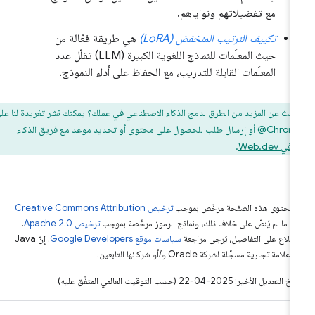
مع تفضيلاتهم ونواياهم.
تكييف الترتيب المنخفض (LoRA)
هي طريقة فعّالة من
حيث المعلَمات للنماذج اللغوية الكبيرة (LLM) تقلّل عدد
المعلَمات القابلة للتدريب، مع الحفاظ على أداء النموذج.
حث عن المزيد من الطرق لدمج الذكاء الاصطناعي في عملك؟ يمكنك نشر تغريدة لنا على
‎@Chrom
أو
إرسال طلب للحصول على محتوى
أو تحديد موعد مع
فريق الذكاء
Web.dev
.
ّ محتوى هذه الصفحة مرخّص بموجب
ترخيص Creative Commons Attribution
4‏
ما لم يُنصّ على خلاف ذلك، ونماذج الرموز مرخّصة بموجب
ترخيص Apache 2.0‏
.
اطّلاع على التفاصيل، يُرجى مراجعة
سياسات موقع Google Developers‏
. إنّ Java
لامة تجارية مسجَّلة لشركة Oracle و/أو شركائها التابعين.
التعديل الأخير: 2025-04-22 (حسب التوقيت العالمي المتفَّق عليه)