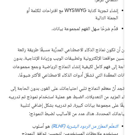
إنشاء تجربة كتابة WYSIWYG مع اقتراحات للكلمة أو
الجملة التالية
قدِّم شرحًا سهل الفهم لمجموعة بيانات.
كن أن تكون نماذج الذكاء الاصطناعي المدرَّبة مسبقًا طريقة رائعة
حسين مواقعنا الإلكترونية وتطبيقات الويب وزيادة الإنتاجية، بدون
حاجة إلى فهم كامل لكيفية إنشاء النماذج الرياضية وجمع مجموعات
بيانات المعقّدة التي تشغّل أدوات الذكاء الاصطناعي الأكثر شيوعًا.
 تجد أنّ معظم النماذج تلبي احتياجاتك على الفور، بدون الحاجة إلى
راء المزيد من التعديلات.
الضبط
هو عملية استخدام نموذج تم تدريبه
بقًا على مجموعة بيانات كبيرة، ثم تدريبه بشكل إضافي لتلبية
تياجاتك المحددة. هناك عدد من الأساليب لضبط النموذج:
التعلّم المعزّز من الردود البشرية (RLHF)
هو أسلوب
يستخدم ملاحظات المستخدمين لتحسين توافق النموذج