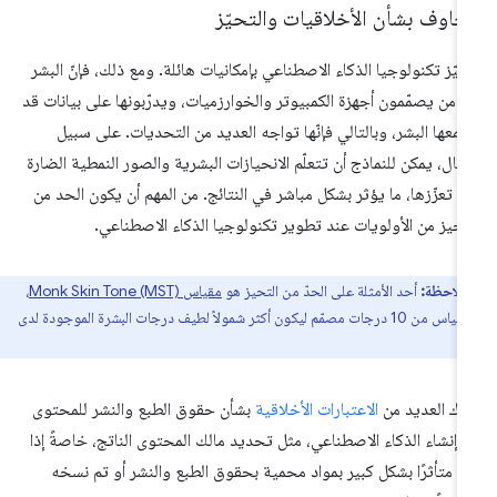
اوف بشأن الأخلاقيات والتحيّز
ميّز تكنولوجيا الذكاء الاصطناعي بإمكانيات هائلة. ومع ذلك، فإنّ البشر
 من يصمّمون أجهزة الكمبيوتر والخوارزميات، ويدرّبونها على بيانات قد
معها البشر، وبالتالي فإنّها تواجه العديد من التحديات. على سبيل
مثال، يمكن للنماذج أن تتعلّم الانحيازات البشرية والصور النمطية الضارة
ن تعزّزها، ما يؤثر بشكل مباشر في النتائج. من المهم أن يكون الحد من
تحيز من الأولويات عند تطوير تكنولوجيا الذكاء الاصطناعي.
ملاحظة:
أحد الأمثلة على الحدّ من التحيز هو
مقياس Monk Skin Tone (MST)
،
وهو مقياس من 10 درجات مصمّم ليكون أكثر شمولاً لطيف درجات البشرة الموجودة لدى
.
اك العديد من
الاعتبارات الأخلاقية
بشأن حقوق الطبع والنشر للمحتوى
 إنشاء الذكاء الاصطناعي، مثل تحديد مالك المحتوى الناتج، خاصةً إذا
ن متأثرًا بشكل كبير بمواد محمية بحقوق الطبع والنشر أو تم نسخه