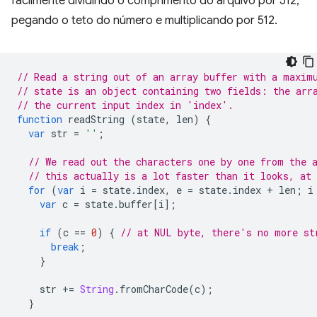
facilmente dividindo o comprimento do arquivo por 512,
pegando o teto do número e multiplicando por 512.
// Read a string out of an array buffer with a maxim
// state is an object containing two fields: the arr
// the current input index in 'index'.
function
readString
(
state
,
len
)
{
var
str
=
''
;
// We read out the characters one by one from the 
// this actually is a lot faster than it looks, at
for
(
var
i
=
state
.
index
,
e
=
state
.
index
+
len
;
i
var
c
=
state
.
buffer
[
i
];
if
(
c
==
0
)
{
// at NUL byte, there's no more st
break
;
}
str
+=
String
.
fromCharCode
(
c
);
}