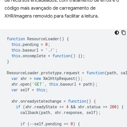
de recursos encadeados, com tratamento de erros e o
código mais avançado de carregamento de
XHR/imagens removido para facilitar a leitura.
function
ResourceLoader
()
{
this
.
pending
=
0
;
this
.
baseurl
=
'./'
;
this
.
oncomplete
=
function
()
{};
}
ResourceLoader
.
prototype
.
request
=
function
(
path
,
ca
var
xhr
=
new
XmlHttpRequest
();
xhr
.
open
(
'GET'
,
this
.
baseurl
+
path
);
var
self
=
this
;
xhr
.
onreadystatechange
=
function
()
{
if
(
xhr
.
readyState
==
4
 && 
xhr
.
status
==
200
)
{
callback
(
path
,
xhr
.
response
,
self
);
if
(
--
self
.
pending
==
0
)
{