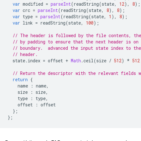
var
modified
=
parseInt
(
readString
(
state
,
12
),
8
);
var
crc
=
parseInt
(
readString
(
state
,
8
),
8
);
var
type
=
parseInt
(
readString
(
state
,
1
),
8
);
var
link
=
readString
(
state
,
100
);
// The header is followed by the file contents, th
// by padding to ensure that the next header is on 
// boundary.  advanced the input state index to the
// header.
state
.
index
=
offset
+
Math
.
ceil
(
size
/
512
)
*
512
// Return the descriptor with the relevant fields w
return
{
name
:
name
,
size
:
size
,
type
:
type
,
offset
:
offset
};
};