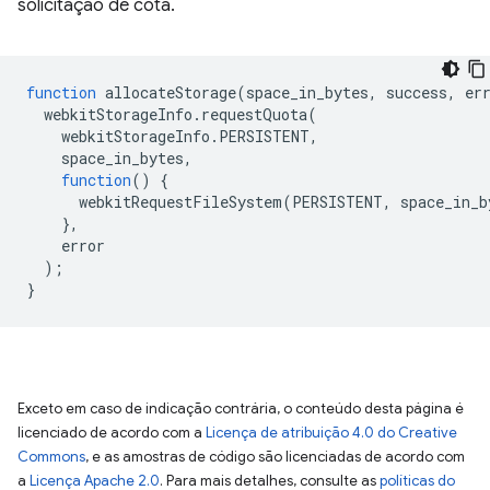
solicitação de cota.
function
allocateStorage
(
space_in_bytes
,
success
,
er
webkitStorageInfo
.
requestQuota
(
webkitStorageInfo
.
PERSISTENT
,
space_in_bytes
,
function
()
{
webkitRequestFileSystem
(
PERSISTENT
,
space_in_b
},
error
);
}
Exceto em caso de indicação contrária, o conteúdo desta página é
licenciado de acordo com a
Licença de atribuição 4.0 do Creative
Commons
, e as amostras de código são licenciadas de acordo com
a
Licença Apache 2.0
. Para mais detalhes, consulte as
políticas do