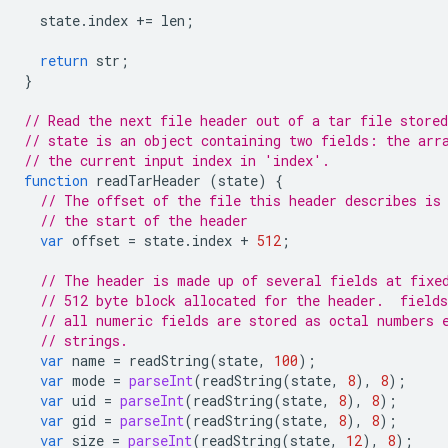
state
.
index
+=
len
;
return
str
;
}
// Read the next file header out of a tar file stored
// state is an object containing two fields: the arr
// the current input index in 'index'.
function
readTarHeader
(
state
)
{
// The offset of the file this header describes is
// the start of the header
var
offset
=
state
.
index
+
512
;
// The header is made up of several fields at fixe
// 512 byte block allocated for the header.  fields
// all numeric fields are stored as octal numbers 
// strings.
var
name
=
readString
(
state
,
100
);
var
mode
=
parseInt
(
readString
(
state
,
8
),
8
);
var
uid
=
parseInt
(
readString
(
state
,
8
),
8
);
var
gid
=
parseInt
(
readString
(
state
,
8
),
8
);
var
size
=
parseInt
(
readString
(
state
,
12
),
8
);