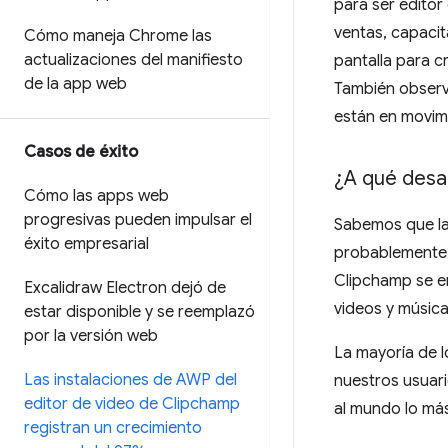
para ser editor
ventas, capaci
Cómo maneja Chrome las
actualizaciones del manifiesto
pantalla para c
de la app web
También observ
están en movim
Casos de éxito
¿A qué desa
Cómo las apps web
progresivas pueden impulsar el
Sabemos que la 
éxito empresarial
probablemente 
Clipchamp se en
Excalidraw Electron dejó de
videos y música
estar disponible y se reemplazó
por la versión web
La mayoría de 
Las instalaciones de AWP del
nuestros usuari
editor de video de Clipchamp
al mundo lo más
registran un crecimiento