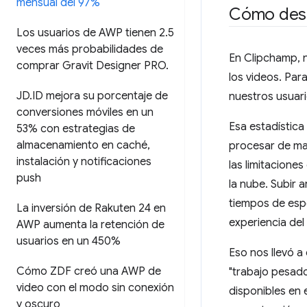
mensual del 97%
Cómo desa
Los usuarios de AWP tienen 2
.
5
veces más probabilidades de
En Clipchamp, 
comprar Gravit Designer PRO
.
los videos. Par
JD
.
ID mejora su porcentaje de
nuestros usuar
conversiones móviles en un
Esa estadística
53% con estrategias de
almacenamiento en caché
,
procesar de man
instalación y notificaciones
las limitacione
push
la nube. Subir 
tiempos de espe
La inversión de Rakuten 24 en
experiencia del 
AWP aumenta la retención de
usuarios en un 450%
Eso nos llevó a
Cómo ZDF creó una AWP de
"trabajo pesado
video con el modo sin conexión
disponibles en 
y oscuro