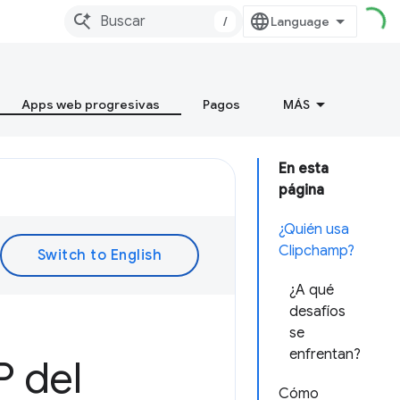
/
Apps web progresivas
Pagos
MÁS
En esta
página
¿Quién usa
Clipchamp?
¿A qué
desafíos
se
enfrentan?
P del
Cómo