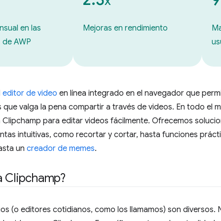
x
sual en las
Mejoras en rendimiento
Ma
es de AWP
us
l
editor de video
en línea integrado en el navegador que perm
s que valga la pena compartir a través de videos. En todo el 
Clipchamp para editar videos fácilmente. Ofrecemos solucion
tas intuitivas, como recortar y cortar, hasta funciones prá
hasta un
creador de memes
.
a Clipchamp?
os (o editores cotidianos, como los llamamos) son diversos. 