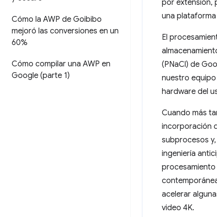
por extensión, 
una plataforma
Cómo la AWP de Goibibo
mejoró las conversiones en un
El procesamient
60%
almacenamiento.
Cómo compilar una AWP en
(PNaCl) de Goog
Google (parte 1)
nuestro equipo 
hardware del usu
Cuando más ta
incorporación 
subprocesos y,
ingeniería anti
procesamiento 
contemporánea
acelerar alguna
video 4K.