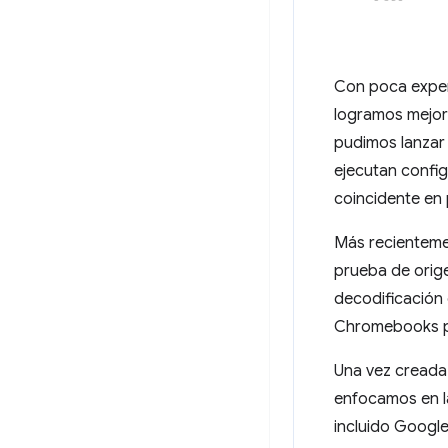
Con poca exper
logramos mejora
pudimos lanzar 
ejecutan confi
coincidente en p
Más recienteme
prueba de orig
decodificación
Chromebooks p
Una vez creada
enfocamos en la
incluido Google