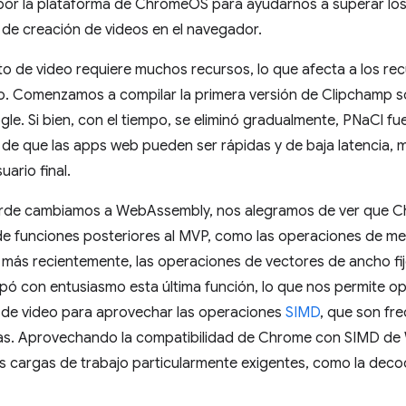
por la plataforma de ChromeOS para ayudarnos a superar los 
 de creación de videos en el navegador.
o de video requiere muchos recursos, lo que afecta a los re
 Comenzamos a compilar la primera versión de Clipchamp sobre
le. Si bien, con el tiempo, se eliminó gradualmente, PNaCl f
de que las apps web pueden ser rápidas y de baja latencia, m
ario final.
rde cambiamos a WebAssembly, nos alegramos de ver que C
de funciones posteriores al MVP, como las operaciones de me
 más recientemente, las operaciones de vectores de ancho fi
cipó con entusiasmo esta última función, lo que nos permite op
de video para aprovechar las operaciones
SIMD
, que son fr
s. Aprovechando la compatibilidad de Chrome con SIMD de
s cargas de trabajo particularmente exigentes, como la decod